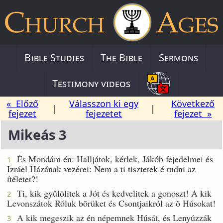
Bible Studies
The Bible
Sermons
Testimony videos
« Előző
Válasszon ki egy
Következő
|
|
fejezet
fejezetet
fejezet »
Mikeás 3
És Mondám én: Halljátok, kérlek, Jákób fejedelmei és
1
Izráel Házának vezérei: Nem a ti tisztetek-é tudni az
ítéletet?!
Ti, kik gyûlölitek a Jót és kedvelitek a gonoszt! A kik
2
Levonszátok Róluk bõrüket és Csontjaikról az õ Húsokat!
A kik megeszik az én népemnek Húsát, és Lenyúzzák
3