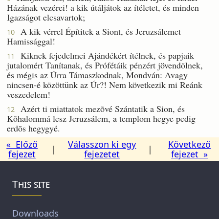
Házának vezérei! a kik útáljátok az ítéletet, és minden
Igazságot elcsavartok;
A kik vérrel Építitek a Siont, és Jeruzsálemet
10
Hamissággal!
Kiknek fejedelmei Ajándékért ítélnek, és papjaik
11
jutalomért Tanítanak, és Prófétáik pénzért jövendölnek,
és mégis az Úrra Támaszkodnak, Mondván: Avagy
nincsen-é közöttünk az Úr?! Nem következik mi Reánk
veszedelem!
Azért ti miattatok mezõvé Szántatik a Sion, és
12
Kõhalommá lesz Jeruzsálem, a templom hegye pedig
erdõs hegygyé.
« Előző
Válasszon ki egy
Következő
|
|
fejezet
fejezetet
fejezet »
This site
Downloads