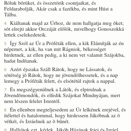
Róluk bõrüket, és összetörik csontjaikat, és
Feldarabolják, Akár csak a fazékba, és mint Húst a
Tálba.
Kiáltanak majd az Úrhoz, de nem hallgatja meg õket;
4
sõt elrejti akkor Orczáját elõlök, mivelhogy Gonoszokká
lettek cselekedeteik.
Így Szól az Úr a Próféták ellen, a kik Elámítják az én
5
népemet, a kik, ha van mit Rágniok, békességet
hirdetnek, az ellen pedig, a ki nem vet valamit Szájokba,
hadat Indítanak.
Azért éjszaka Száll Rátok, hogy ne Lássatok, és
6
sötétség jõ Rátok, hogy ne jövendölhessetek, és a nap
lemegy a Próféták felett, és elsötétül rajtok a nappal.
És megszégyenülnek a Látók, és elpirulnak a
7
Jövendõmondók, és elfedik Szájokat Mindnyájan, mert
nem lészen felelet Istentõl.
Én ellenben megteljesedem az Úr lelkének erejével, és
8
ítélettel és hatalommal, hogy hirdessem Jákóbnak az õ
vétkét, és Izráelnek az õ bûnét.
Halljátok ezt, kérlek, Jákób Házának fejei és Izráel
9