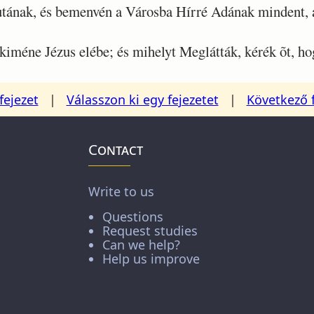
ának, és bemenvén a Városba Hírré Adának mindent, a
iméne Jézus elébe; és mihelyt Meglátták, kérék õt, ho
fejezet
|
Válasszon ki egy fejezetet
|
Következő 
Contact
Write to us
Questions
Request studies
Can we help?
Help us improve