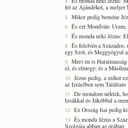
És monda néki Jézus: Meg
4
fel az Ajándékot, a melyet
Mikor pedig beméne Jézu
5
És ezt Mondván: Uram, az
6
És monda néki Jézus: E
7
És felelvén a Százados, 
8
egy Szót, és Meggyógyul a
Mert én is Hatalmasság A
9
el, és elmegy; és a Másikna
Jézus pedig, a mikor ez
10
az Izráelben sem Találtam i
De mondom néktek, hogy
11
Izsákkal és Jákóbbal a me
Ez Ország fiai pedig kiv
12
És monda Jézus a Század
13
Szolgája abban az órában.