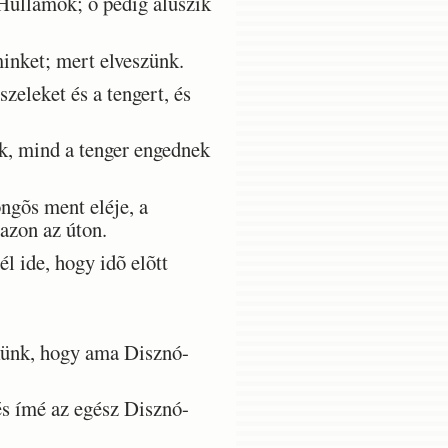
Hullámok; õ pedig aluszik
nket; mert elveszünk.
eleket és a tengert, és
, mind a tenger engednek
ngõs ment eléje, a
azon az úton.
l ide, hogy idõ elõtt
künk, hogy ama Disznó-
s ímé az egész Disznó-