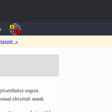
s
fejezet »
tisztíthatsz engem.
nnal eltisztult annak