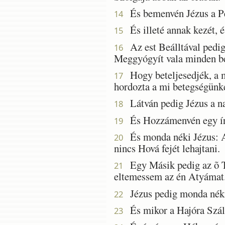
És bemenvén Jézus a Pét
14
És illeté annak kezét, és
15
Az est Beálltával pedig 
16
Meggyógyít vala minden be
Hogy beteljesedjék, a mi
17
hordozta a mi betegségünke
Látván pedig Jézus a na
18
És Hozzámenvén egy írás
19
És monda néki Jézus: A
20
nincs Hová fejét lehajtani.
Egy Másik pedig az õ T
21
eltemessem az én Atyámat
Jézus pedig monda néki: 
22
És mikor a Hajóra Szállt
23