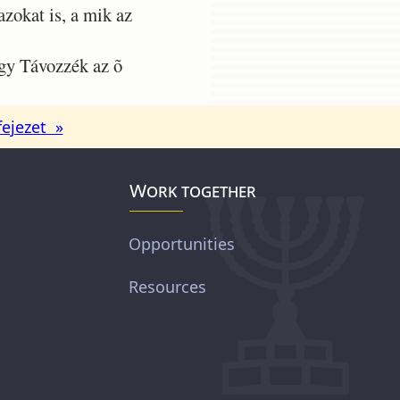
zokat is, a mik az
gy Távozzék az õ
fejezet »
Work together
Opportunities
Resources