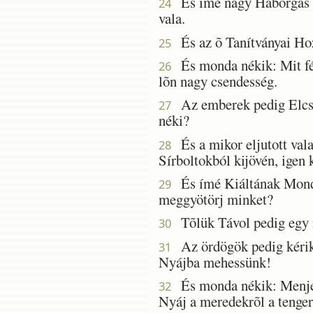
És ímé nagy Háborgás lõn
24
vala.
És az õ Tanítványai Hoz
25
És monda nékik: Mit félt
26
lõn nagy csendesség.
Az emberek pedig Elcso
27
néki?
És a mikor eljutott vala
28
Sírboltokból kijövén, igen
És ímé Kiáltának Mondván
29
meggyötörj minket?
Tõlük Távol pedig egy n
30
Az ördögök pedig kérik
31
Nyájba mehessünk!
És monda nékik: Menjet
32
Nyáj a meredekrõl a tenger