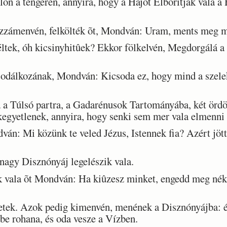
 a tengeren, annyira, hogy a Hajót Elborítják vala a 
zámenvén, felkölték õt, Mondván: Uram, ments meg mi
ek, óh kicsinyhitûek? Ekkor fölkelvén, Megdorgálá a sz
dálkozának, Mondván: Kicsoda ez, hogy mind a szelek
 a Túlsó partra, a Gadarénusok Tartományába, két ördö
 kegyetlenek, annyira, hogy senki sem mer vala elmenni 
: Mi közünk te veled Jézus, Istennek fia? Azért jötté
agy Disznónyáj legelészik vala.
 vala õt Mondván: Ha kiûzesz minket, engedd meg né
ek. Azok pedig kimenvén, menének a Disznónyájba: é
be rohana, és oda vesze a Vízben.