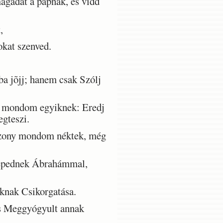
gadat a papnak, és vidd
,
kat szenved.
a jõjj; hanem csak Szólj
és mondom egyiknek: Eredj
egteszi.
Bizony mondom néktek, még
lepednek Ábrahámmal,
aknak Csikorgatása.
És Meggyógyult annak