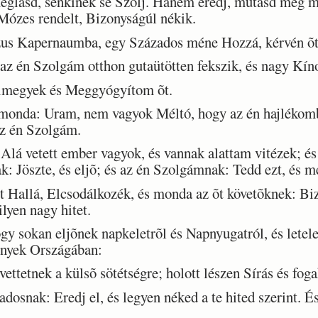
lásd, senkinek se Szólj. Hanem eredj, mutasd meg ma
 Mózes rendelt, Bizonyságúl nékik.
s Kapernaumba, egy Százados méne Hozzá, kérvén õt
 én Szolgám otthon gutaütötten fekszik, és nagy Kíno
lmegyek és Meggyógyítom õt.
monda: Uram, nem vagyok Méltó, hogy az én hajlékomb
z én Szolgám.
lá vetett ember vagyok, és vannak alattam vitézek; 
k: Jöszte, és eljõ; és az én Szolgámnak: Tedd ezt, és m
t Hallá, Elcsodálkozék, és monda az õt követõknek: 
lyen nagy hitet.
 sokan eljõnek napkeletrõl és Napnyugatról, és lete
nnyek Országában:
ettetnek a külsõ sötétségre; holott lészen Sírás és fog
osnak: Eredj el, és legyen néked a te hited szerint. 