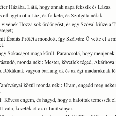
er Házába, Látá, hogy annak napa fekszik és Lázas.
 elhagyta õt a Láz; és fölkele, és Szolgála nékik.
vivének Hozzá sok ördöngõst, és egy Szóval kiûzé a Tis
teget;
t Ésaiás Próféta mondott, így Szólván: Õ vette el a mi
t.
gy Sokaságot maga körûl, Parancsolá, hogy menjenek a
tudó, monda néki: Mester, követlek téged, Akárhova
 Rókáknak vagyon barlangjok és az égi madaraknak fé
anítványai közûl monda néki: Uram, engedd meg nékem
.
Kövess engem, és hagyd, hogy a halottak temessék el a
 vala, követék õt az õ Tanítványai.