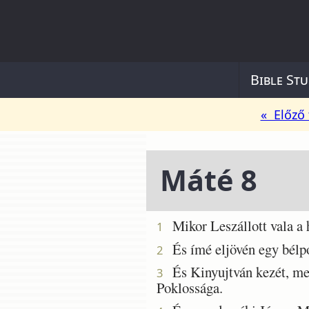
Bible Stu
« Előző 
Máté 8
Mikor Leszállott vala a h
1
És ímé eljövén egy bélpo
2
És Kinyujtván kezét, megi
3
Poklossága.