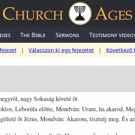
dies
The Bible
Sermons
Testimony video
fejezet
|
Válasszon ki egy fejezetet
|
Következő 
egyrõl, nagy Sokaság követé õt.
klos, Leborúla elõtte, Mondván: Uram, ha akarod, Meg
lleté õt Jézus, Mondván: Akarom, tisztulj meg. És azo