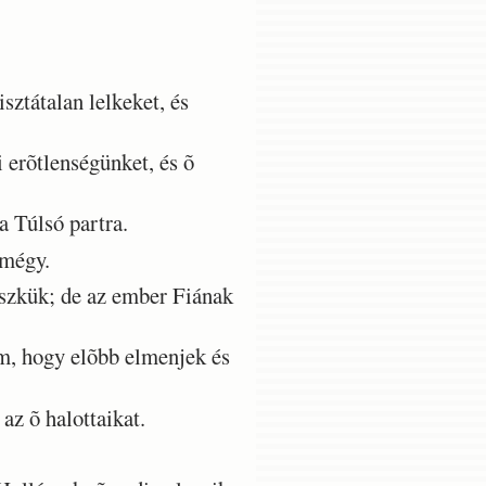
ztátalan lelkeket, és
 erõtlenségünket, és õ
 Túlsó partra.
 mégy.
szkük; de az ember Fiának
, hogy elõbb elmenjek és
z õ halottaikat.