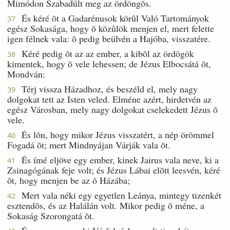
Mimódon Szabadúlt meg az ördöngõs.
És kéré õt a Gadarénusok körûl Való Tartományok
37
egész Sokasága, hogy õ közûlök menjen el, mert felette
igen félnek vala: õ pedig beülvén a Hajóba, visszatére.
Kéré pedig õt az az ember, a kibõl az ördögök
38
kimentek, hogy õ vele lehessen; de Jézus Elbocsátá õt,
Mondván:
Térj vissza Házadhoz, és beszéld el, mely nagy
39
dolgokat tett az Isten veled. Elméne azért, hirdetvén az
egész Városban, mely nagy dolgokat cselekedett Jézus õ
vele.
És lõn, hogy mikor Jézus visszatért, a nép örömmel
40
Fogadá õt; mert Mindnyájan Várják vala õt.
És ímé eljöve egy ember, kinek Jairus vala neve, ki a
41
Zsinagógának feje volt; és Jézus Lábai elõtt leesvén, kéré
õt, hogy menjen be az õ Házába;
Mert vala néki egy egyetlen Leánya, mintegy tizenkét
42
esztendõs, és az Halálán volt. Mikor pedig õ méne, a
Sokaság Szorongatá õt.