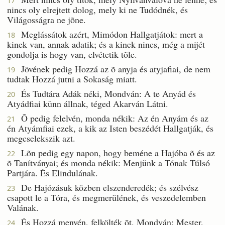
17
nincs oly elrejtett dolog, mely ki ne Tudódnék, és
Világosságra ne jõne.
Meglássátok azért, Mimódon Hallgatjátok: mert a
18
kinek van, annak adatik; és a kinek nincs, még a mijét
gondolja is hogy van, elvétetik tõle.
Jövének pedig Hozzá az õ anyja és atyjafiai, de nem
19
tudtak Hozzá jutni a Sokaság miatt.
És Tudtára Adák néki, Mondván: A te Anyád és
20
Atyádfiai künn állnak, téged Akarván Látni.
Õ pedig felelvén, monda nékik: Az én Anyám és az
21
én Atyámfiai ezek, a kik az Isten beszédét Hallgatják, és
megcselekszik azt.
Lõn pedig egy napon, hogy beméne a Hajóba õ és az
22
õ Tanítványai; és monda nékik: Menjünk a Tónak Túlsó
Partjára. És Elindulának.
De Hajózásuk közben elszenderedék; és szélvész
23
csapott le a Tóra, és megmerülének, és veszedelemben
Valának.
És Hozzá menvén, felkölték õt, Mondván: Mester,
24