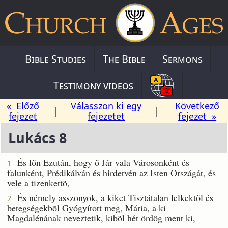
Bible Studies
The Bible
Sermons
Testimony videos
« Előző
Válasszon ki egy
Következő
|
|
fejezet
fejezetet
fejezet »
Lukács 8
És lõn Ezután, hogy õ Jár vala Városonként és
1
falunként, Prédikálván és hirdetvén az Isten Országát, és
vele a tizenkettõ,
És némely asszonyok, a kiket Tisztátalan lelkektõl és
2
betegségekbõl Gyógyított meg, Mária, a ki
Magdalénának neveztetik, kibõl hét ördög ment ki,