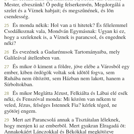
Mester, elveszünk! Õ pedig felserkenvén, Megdorgálá a
szelet és a Víznek habjait; és megszûnének, és lõn
csendesség.
És monda nékik: Hol van a ti hitetek? És félelemmel
25
Csodálkoznak vala, Mondván Egymásnak: Ugyan ki ez,
hogy a szeleknek is, a Víznek is parancsol, és engednek
néki?
És evezének a Gadarénusok Tartományaiba, mely
26
Galileával átellenben van.
És mikor õ kiment a földre, jöve elébe a Városból egy
27
ember, kiben ördögök voltak sok idõtõl fogva, sem
Ruhába nem öltözött, sem Házban nem lakott, hanem a
Sírboltokban.
És mikor Meglátta Jézust, Felkiálta és Lábai elé esék
28
néki, és Fenszóval monda: Mi közöm van nékem te
veled, Jézus, felséges Istennek Fia? kérlek téged, ne
gyötörj engem.
Mert azt Parancsolá annak a Tisztátalan léleknek,
29
hogy menjen ki az emberbõl. Mert gyakran Elragadá õt:
Annakokáért Lánczokkal és Békókkal megkötözve