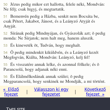
Jézus pedig mikor ezt hallotta, felele néki, Mondván:
50
Ne félj; csak higyj, és megtartatik.
Bemenvén pedig a Házba, senkit nem Bocsáta be,
51
csak Pétert, Jakabot, Jánost, és a Leányzó Atyját és
Anyját.
Sírának pedig Mindnyájan, és Gyászolák azt; õ pedig
52
monda: Ne Sírjatok; nem halt meg, hanem aluszik.
És kineveték õt, Tudván, hogy meghalt.
53
Õ pedig mindenkit kiküldvén, és a Leányzó kezét
54
Megfogván, Kiálta, Mondván: Leányzó, kelj fel!
És visszatére annak lelke, és azonnal fölkele; és õ
55
Parancsolá, hogy adjanak néki enni.
És Elálmélkodának annak szülei; õ pedig
56
Megparancsolá, hogy senkinek ne Mondják, a mi történt.
« Előző
Válasszon ki egy
Következő
|
|
fejezet
fejezetet
fejezet »
This site