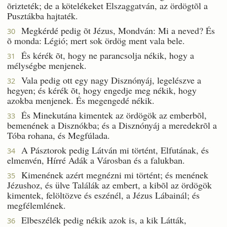
õrizteték; de a kötelékeket Elszaggatván, az ördögtõl a
Pusztákba hajtaték.
Megkérdé pedig õt Jézus, Mondván: Mi a neved? És
30
õ monda: Légió; mert sok ördög ment vala bele.
És kérék õt, hogy ne parancsolja nékik, hogy a
31
mélységbe menjenek.
Vala pedig ott egy nagy Disznónyáj, legelészve a
32
hegyen; és kérék õt, hogy engedje meg nékik, hogy
azokba menjenek. És megengedé nékik.
És Minekutána kimentek az ördögök az emberbõl,
33
bemenének a Disznókba; és a Disznónyáj a meredekrõl a
Tóba rohana, és Megfúlada.
A Pásztorok pedig Látván mi történt, Elfutának, és
34
elmenvén, Hírré Adák a Városban és a falukban.
Kimenének azért megnézni mi történt; és menének
35
Jézushoz, és ülve Találák az embert, a kibõl az ördögök
kimentek, felöltözve és eszénél, a Jézus Lábainál; és
megfélemlének.
Elbeszélék pedig nékik azok is, a kik Látták,
36