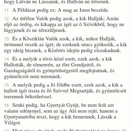
hogy Látván ne Lássanak, és Hallván ne értsenek.
A Példázat pedig ez: A mag az Isten beszéde.
11
Az útfélen Valók pedig azok, a kik Hallják; Aztán
12
eljõ az ördög, és kikapja az ígét az õ Szívökbõl, hogy ne
higyjenek és ne idvezûljenek.
És a Kõsziklán Valók azok, a kik, mikor Hallják,
13
örömmel veszik az ígét; de ezeknek nincs gyökerük, a kik
egy ideig hisznek, a Kísértés idején pedig elszakadnak.
És a melyik a tövis közé esett, ezek azok, a kik
14
Hallották, de elmenvén, az élet Gondjaitól, és
Gazdagságától és gyönyörûségeitõl megfojtatnak, és
gyümölcsöt nem teremnek.
A melyik pedig a Jó földbe esett, ezek azok, a kik a
15
hallott ígét tiszta és Jó Szívvel Megtartják, és gyümölcsöt
teremnek béketûréssel.
Senki pedig, ha Gyertyát Gyújt, be nem fedi azt
16
valami edénynyel, sem az ágy Alá nem rejti; hanem a
Gyertyatartóba teszi, hogy a kik bemennek, Lássák a
Világot.
Mert nincs oly titok, mely Nyilvánvalóvá ne lenne; és