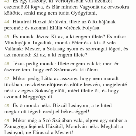
És egy asszony, ki Vérfolyásban volt tizenkét
43
esztendõtõl fogva, és Bár minden Vagyonát az orvosokra
költötte, senki meg nem tudta Gyógyítani,
Hátulról Hozzá Járúlván, illeté az õ Ruhájának
44
peremét; és azonnal Elálla vérének Folyása.
És monda Jézus: Ki az, a ki engem illete? És mikor
45
Mindnyájan Tagadták, monda Péter és a kik õ vele
Valának: Mester, a Sokaság nyom és szorongat téged, és
azt mondod: Ki az, a ki engem illete?
Jézus pedig monda: Illete engem valaki; mert én
46
észrevettem, hogy erõ Származék ki tõlem.
Mikor pedig Látta az asszony, hogy nem maradt
47
titokban, reszketve elõjöve és elõtte leesvén, megjelenté
néki az egész Sokaság elõtt, miért illette õt, és hogy
azonnal Meggyógyult.
És õ monda néki: Bízzál Leányom, a te hited
48
megtartott téged; eredj el békességgel!
Mikor még a Szó Szájában vala, eljöve egy ember a
49
Zsinagóga fejének Házától, Mondván néki: Meghalt a
Leányod; ne Fáraszd a Mestert!