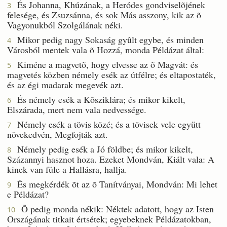
És Johanna, Khúzának, a Heródes gondviselõjének
3
felesége, és Zsuzsánna, és sok Más asszony, kik az õ
Vagyonukból Szolgálának néki.
Mikor pedig nagy Sokaság gyûlt egybe, és minden
4
Városból mentek vala õ Hozzá, monda Példázat által:
Kiméne a magvetõ, hogy elvesse az õ Magvát: és
5
magvetés közben némely esék az útfélre; és eltapostaték,
és az égi madarak megevék azt.
És némely esék a Kõsziklára; és mikor kikelt,
6
Elszárada, mert nem vala nedvessége.
Némely esék a tövis közé; és a tövisek vele együtt
7
növekedvén, Megfojták azt.
Némely pedig esék a Jó földbe; és mikor kikelt,
8
Százannyi hasznot hoza. Ezeket Mondván, Kiált vala: A
kinek van füle a Hallásra, hallja.
És megkérdék õt az õ Tanítványai, Mondván: Mi lehet
9
e Példázat?
Õ pedig monda nékik: Néktek adatott, hogy az Isten
10
Országának titkait értsétek; egyebeknek Példázatokban,