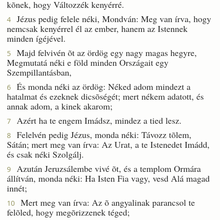
kõnek, hogy Változzék kenyérré.
Jézus pedig felele néki, Mondván: Meg van írva, hogy
4
nemcsak kenyérrel él az ember, hanem az Istennek
minden ígéjével.
Majd felvivén õt az ördög egy nagy magas hegyre,
5
Megmutatá néki e föld minden Országait egy
Szempillantásban,
És monda néki az ördög: Néked adom mindezt a
6
hatalmat és ezeknek dicsõségét; mert nékem adatott, és
annak adom, a kinek akarom;
Azért ha te engem Imádsz, mindez a tied lesz.
7
Felelvén pedig Jézus, monda néki: Távozz tõlem,
8
Sátán; mert meg van írva: Az Urat, a te Istenedet Imádd,
és csak néki Szolgálj.
Azután Jeruzsálembe vivé õt, és a templom Ormára
9
állítván, monda néki: Ha Isten Fia vagy, vesd Alá magad
innét;
Mert meg van írva: Az õ angyalinak parancsol te
10
felõled, hogy megõrizzenek téged;