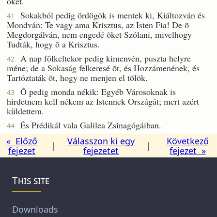
õket.
Sokakból pedig ördögök is mentek ki, Kiáltozván és
41
Mondván: Te vagy ama Krisztus, az Isten Fia! De õ
Megdorgálván, nem engedé õket Szólani, mivelhogy
Tudták, hogy õ a Krisztus.
A nap fölkeltekor pedig kimenvén, puszta helyre
42
méne; de a Sokaság felkeresé õt, és Hozzámenének, és
Tartóztaták õt, hogy ne menjen el tõlök.
Õ pedig monda nékik: Egyéb Városoknak is
43
hirdetnem kell nékem az Istennek Országát; mert azért
küldettem.
És Prédikál vala Galilea Zsinagógáiban.
44
« Előző
Válasszon ki egy
Következő
|
|
fejezet
fejezetet
fejezet »
This site
Downloads