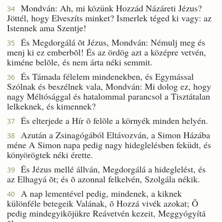
Mondván: Ah, mi közünk Hozzád Názáreti Jézus?
34
Jöttél, hogy Elveszíts minket? Ismerlek téged ki vagy: az
Istennek ama Szentje!
És Megdorgálá õt Jézus, Mondván: Némulj meg és
35
menj ki ez emberbõl! És az ördög azt a középre vetvén,
kiméne belõle, és nem árta néki semmit.
És Támada félelem mindenekben, és Egymással
36
Szólnak és beszélnek vala, Mondván: Mi dolog ez, hogy
nagy Méltósággal és hatalommal parancsol a Tisztátalan
lelkeknek, és kimennek?
És elterjede a Hír õ felõle a környék minden helyén.
37
Azután a Zsinagógából Eltávozván, a Simon Házába
38
méne A Simon napa pedig nagy hideglelésben feküdt, és
könyörögtek néki érette.
És Jézus mellé állván, Megdorgálá a hideglelést, és
39
az Elhagyá õt; és õ azonnal felkelvén, Szolgála nékik.
A nap lementével pedig, mindenek, a kiknek
40
különféle betegeik Valának, õ Hozzá vivék azokat; Õ
pedig mindegyikõjükre Reávetvén kezeit, Meggyógyítá