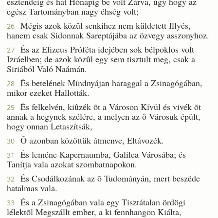
esztendeig és hat Hónapig be volt Zárva, úgy hogy az
egész Tartományban nagy éhség volt;
Mégis azok közûl senkihez nem küldetett Illyés,
26
hanem csak Sidonnak Sareptájába az özvegy asszonyhoz.
És az Elizeus Próféta idejében sok bélpoklos volt
27
Izráelben; de azok közûl egy sem tisztult meg, csak a
Siriából Való Naámán.
És betelének Mindnyájan haraggal a Zsinagógában,
28
mikor ezeket Hallották.
És felkelvén, kiûzék õt a Városon Kívül és vivék õt
29
annak a hegynek szélére, a melyen az õ Városuk épült,
hogy onnan Letaszítsák,
Õ azonban közöttük átmenve, Eltávozék.
30
És leméne Kapernaumba, Galilea Városába; és
31
Tanítja vala azokat szombatnapokon.
És Csodálkozának az õ Tudományán, mert beszéde
32
hatalmas vala.
És a Zsinagógában vala egy Tisztátalan ördögi
33
lélektõl Megszállt ember, a ki fennhangon Kiálta,