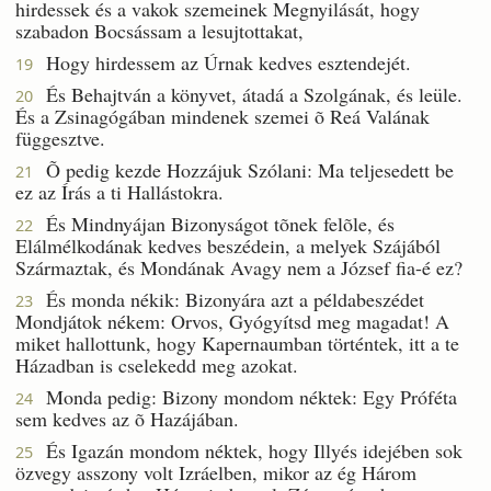
hirdessek és a vakok szemeinek Megnyilását, hogy
szabadon Bocsássam a lesujtottakat,
Hogy hirdessem az Úrnak kedves esztendejét.
19
És Behajtván a könyvet, átadá a Szolgának, és leüle.
20
És a Zsinagógában mindenek szemei õ Reá Valának
függesztve.
Õ pedig kezde Hozzájuk Szólani: Ma teljesedett be
21
ez az Írás a ti Hallástokra.
És Mindnyájan Bizonyságot tõnek felõle, és
22
Elálmélkodának kedves beszédein, a melyek Szájából
Származtak, és Mondának Avagy nem a József fia-é ez?
És monda nékik: Bizonyára azt a példabeszédet
23
Mondjátok nékem: Orvos, Gyógyítsd meg magadat! A
miket hallottunk, hogy Kapernaumban történtek, itt a te
Házadban is cselekedd meg azokat.
Monda pedig: Bizony mondom néktek: Egy Próféta
24
sem kedves az õ Hazájában.
És Igazán mondom néktek, hogy Illyés idejében sok
25
özvegy asszony volt Izráelben, mikor az ég Három