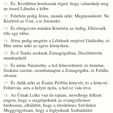
És: Kezökben hordoznak téged, hogy valamikép meg
11
ne üssed Lábadat a kõbe.
Felelvén pedig Jézus, monda néki: Megmondatott: Ne
12
Kísértsd az Urat, a te Istenedet.
És elvégezvén minden Kísértést az ördög, Eltávozék
13
tõle egy idõre.
Jézus pedig megtére a Léleknek erejével Galileába; és
14
Híre méne néki az egész környéken.
És õ Taníta azoknak Zsinagógáiban, Dicsõíttetvén
15
mindenektõl
És méne Názáretbe, a hol felneveltetett: és beméne,
16
Szokása szerint, szombatnapon a Zsinagógába, és Felálla
olvasni.
És Adák néki az Ésaiás Próféta könyvét; és a könyvet
17
Feltárván, arra a helyre nyita, a hol ez vala írva:
Az Úrnak Lelke van én rajtam, mivelhogy felkent
18
engem, hogy a szegényeknek az evangyéliomot
hirdessem, elküldött, hogy a töredelmes Szívûeket
Meggyógyítsam, hogy a foglyoknak Szabadulást