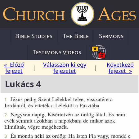
Bible Studies
The Bible
Sermons
Testimony videos
« Előző
Válasszon ki egy
Következő
|
|
fejezet
fejezetet
fejezet »
Lukács 4
Jézus pedig Szent Lélekkel telve, visszatére a
1
Jordántól, és viteték a Lélektõl a Pusztába
Negyven napig, Kísértetvén az ördög által. És nem
2
evék semmit azokban a napokban; de mikor azok
Elmúltak, végre megéhezék.
És monda néki az ördög: Ha Isten Fia vagy, mondd e
3