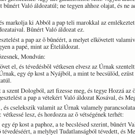
t bûnért Való áldozatúl; ne tegyen ahhoz olajat, és ne 
s markolja ki Abból a pap teli marokkal az emlékeztetõ 
ozataival. Bûnért Való áldozat ez.
ztelést a pap az õ bûnéért, a melyet elkövetett valami
gyen a papé, mint az Ételáldozat.
zesnek, Mondván:
vet el, és tévedésbõl vétkesen elvesz az Úrnak szentel
Úrnak, egy ép kost a Nyájból, a mint te becsülöd, ezüst 
atúl.
a szent Dologból, azt fizesse meg, és tegye Hozzá az öt
esztelést a pap a vétekért Való áldozat Kosával, és Meg
és cselekszik valamit az Úrnak valamely parancsolata 
: vétkessé lesz, és hordozza az õ vétségének terhét:
gy ép kost a paphoz, a te becslésed szerint, bûnért Val
õ tévedéséért, a melylyel Tudatlanságból tévedett, és Me