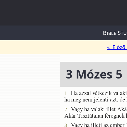
Bible Stu
« Előző 
3 Mózes 5
Ha azzal vétkezik valaki,
1
ha meg nem jelenti azt, de
Vagy ha valaki illet Aká
2
Akár Tisztátalan féregnek h
Vagy ha illeti az ember T
3