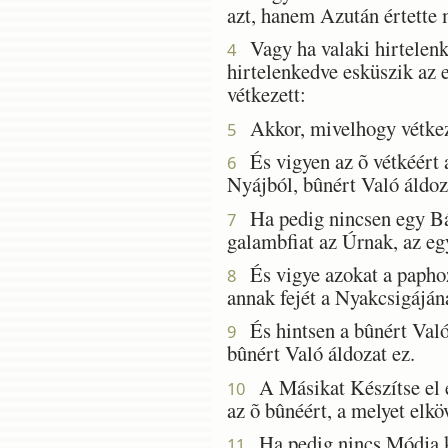
azt, hanem Azután értette 
Vagy ha valaki hirtelenke
4
hirtelenkedve esküszik az 
vétkezett:
Akkor, mivelhogy vétkezet
5
És vigyen az õ vétkéért a
6
Nyájból, bûnért Való áldoz
Ha pedig nincsen egy Bár
7
galambfiat az Úrnak, az eg
És vigye azokat a paphoz;
8
annak fejét a Nyakcsigájáná
És hintsen a bûnért Való 
9
bûnért Való áldozat ez.
A Másikat Készítse el e
10
az õ bûnéért, a melyet elkö
Ha pedig nincs Módja két
11