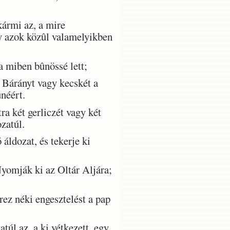
kármi az, a mire
y azok közûl valamelyikben
a miben bûnössé lett;
y Bárányt vagy kecskét a
néért.
a két gerliczét vagy két
zatúl.
áldozat, és tekerje ki
Nyomják ki az Oltár Aljára;
ez néki engesztelést a pap
úl az, a ki vétkezett, egy