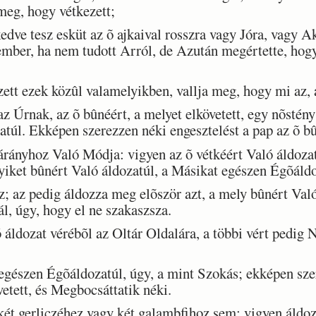
meg, hogy vétkezett;
dve tesz esküt az õ ajkaival rosszra vagy Jóra, vagy A
ember, ha nem tudott Arról, de Azután megértette, hog
t ezek közûl valamelyikben, vallja meg, hogy mi az, 
z Úrnak, az õ bûnéért, a melyet elkövetett, egy nõstén
atúl. Ekképen szerezzen néki engesztelést a pap az õ bû
ányhoz Való Módja: vigyen az õ vétkéért Való áldozatr
yiket bûnért Való áldozatúl, a Másikat egészen Égõáldo
 az pedig áldozza meg elõször azt, a mely bûnért Való 
l, úgy, hogy el ne szakaszsza.
áldozat vérébõl az Oltár Oldalára, a többi vért pedig 
gészen Égõáldozatúl, úgy, a mint Szokás; ekképen szer
vetett, és Megbocsáttatik néki.
 gerliczéhez vagy két galambfihoz sem: vigyen áldozat