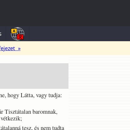
s
fejezet »
e, hogy Látta, vagy tudja:
ár Tisztátalan baromnak,
 vétkezik;
átalanná tesz, és nem tudta