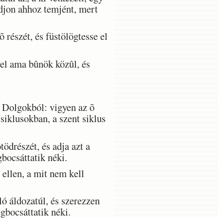
adjon ahhoz temjént, mert
részét, és füstölögtesse el
vel ama bûnök közûl, és
t Dolgokból: vigyen az õ
siklusokban, a szent siklus
ödrészét, és adja azt a
bocsáttatik néki.
ellen, a mit nem kell
ó áldozatúl, és szerezzen
gbocsáttatik néki.