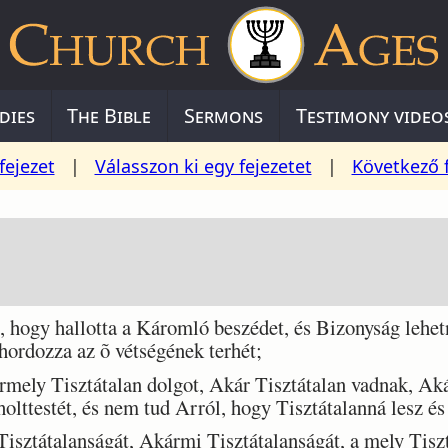
dies
The Bible
Sermons
Testimony video
fejezet
|
Válasszon ki egy fejezetet
|
Következő 
 hogy hallotta a Káromló beszédet, és Bizonyság lehetn
 hordozza az õ vétségének terhét;
rmely Tisztátalan dolgot, Akár Tisztátalan vadnak, Ak
olttestét, és nem tud Arról, hogy Tisztátalanná lesz és
isztátalanságát, Akármi Tisztátalanságát, a mely Tiszt