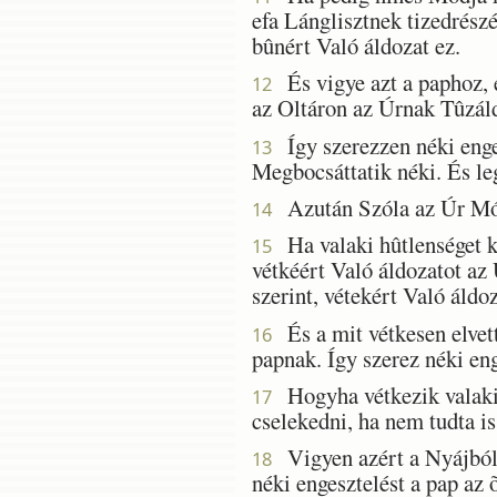
efa Lánglisztnek tizedrészé
bûnért Való áldozat ez.
És vigye azt a paphoz, é
12
az Oltáron az Úrnak Tûzáld
Így szerezzen néki enges
13
Megbocsáttatik néki. És le
Azután Szóla az Úr Mó
14
Ha valaki hûtlenséget kö
15
vétkéért Való áldozatot az 
szerint, vétekért Való áldoz
És a mit vétkesen elvett 
16
papnak. Így szerez néki eng
Hogyha vétkezik valaki, 
17
cselekedni, ha nem tudta is
Vigyen azért a Nyájból e
18
néki engesztelést a pap az 