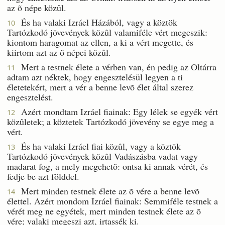
az õ népe közûl.
És ha valaki Izráel Házából, vagy a köztök
10
Tartózkodó jövevények közûl valamiféle vért megeszik:
kiontom haragomat az ellen, a ki a vért megette, és
kiirtom azt az õ népei közûl.
Mert a testnek élete a vérben van, én pedig az Oltárra
11
adtam azt néktek, hogy engesztelésül legyen a ti
életetekért, mert a vér a benne levõ élet által szerez
engesztelést.
Azért mondtam Izráel fiainak: Egy lélek se egyék vért
12
közûletek; a köztetek Tartózkodó jövevény se egye meg a
vért.
És ha valaki Izráel fiai közûl, vagy a köztök
13
Tartózkodó jövevények közûl Vadászásba vadat vagy
madarat fog, a mely megehetõ: ontsa ki annak vérét, és
fedje be azt földdel.
Mert minden testnek élete az õ vére a benne levõ
14
élettel. Azért mondom Izráel fiainak: Semmiféle testnek a
vérét meg ne egyétek, mert minden testnek élete az õ
vére; valaki megeszi azt, irtassék ki.