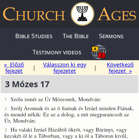
Bible Studies
The Bible
Sermons
Testimony videos
« Előző
Válasszon ki egy
Következő
|
|
fejezet
fejezetet
fejezet »
3 Mózes 17
Szóla ismét az Úr Mózesnek, Mondván:
1
Szólj Áronnak és az õ fiainak és Izráel minden Fiának,
2
és mondd nékik: Ez az a dolog, a mit megparancsolt az
Úr, Mondván:
Ha valaki Izráel Házából ökröt, vagy Bárányt, vagy
3
kecskét öl le a Táborban, vagy a ki öl a Táboron kivûl,