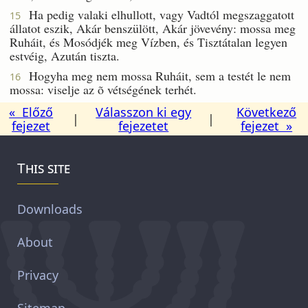
Ha pedig valaki elhullott, vagy Vadtól megszaggatott
15
állatot eszik, Akár benszülött, Akár jövevény: mossa meg
Ruháit, és Mosódjék meg Vízben, és Tisztátalan legyen
estvéig, Azután tiszta.
Hogyha meg nem mossa Ruháit, sem a testét le nem
16
mossa: viselje az õ vétségének terhét.
« Előző
Válasszon ki egy
Következő
|
|
fejezet
fejezetet
fejezet »
This site
Downloads
About
Privacy
Sitemap