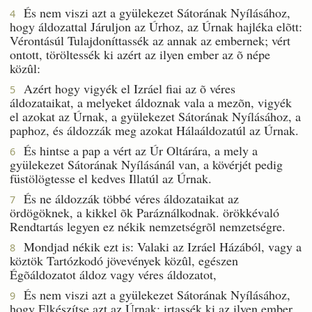
És nem viszi azt a gyülekezet Sátorának Nyílásához,
4
hogy áldozattal Járuljon az Úrhoz, az Úrnak hajléka elõtt:
Vérontásúl Tulajdoníttassék az annak az embernek; vért
ontott, töröltessék ki azért az ilyen ember az õ népe
közûl:
Azért hogy vigyék el Izráel fiai az õ véres
5
áldozataikat, a melyeket áldoznak vala a mezõn, vigyék
el azokat az Úrnak, a gyülekezet Sátorának Nyílásához, a
paphoz, és áldozzák meg azokat Hálaáldozatúl az Úrnak.
És hintse a pap a vért az Úr Oltárára, a mely a
6
gyülekezet Sátorának Nyílásánál van, a kövérjét pedig
füstölögtesse el kedves Illatúl az Úrnak.
És ne áldozzák többé véres áldozataikat az
7
ördögöknek, a kikkel õk Paráználkodnak. örökkévaló
Rendtartás legyen ez nékik nemzetségrõl nemzetségre.
Mondjad nékik ezt is: Valaki az Izráel Házából, vagy a
8
köztök Tartózkodó jövevények közûl, egészen
Égõáldozatot áldoz vagy véres áldozatot,
És nem viszi azt a gyülekezet Sátorának Nyílásához,
9
hogy Elkészítse azt az Úrnak: irtassék ki az ilyen ember