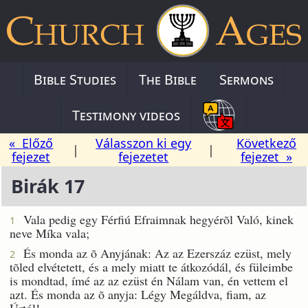
Bible Studies
The Bible
Sermons
Testimony videos
« Előző
Válasszon ki egy
Következő
|
|
fejezet
fejezetet
fejezet »
Birák 17
Vala pedig egy Férfiú Efraimnak hegyérõl Való, kinek
1
neve Míka vala;
És monda az õ Anyjának: Az az Ezerszáz ezüst, mely
2
tõled elvétetett, és a mely miatt te átkozódál, és füleimbe
is mondtad, ímé az az ezüst én Nálam van, én vettem el
azt. És monda az õ anyja: Légy Megáldva, fiam, az
Úrtól!