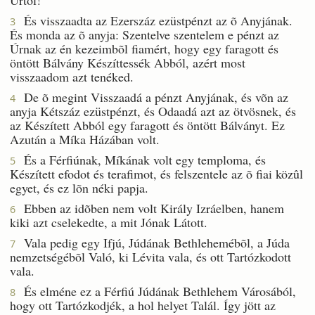
És visszaadta az Ezerszáz ezüstpénzt az õ Anyjának.
3
És monda az õ anyja: Szentelve szentelem e pénzt az
Úrnak az én kezeimbõl fiamért, hogy egy faragott és
öntött Bálvány Készíttessék Abból, azért most
visszaadom azt tenéked.
De õ megint Visszaadá a pénzt Anyjának, és võn az
4
anyja Kétszáz ezüstpénzt, és Odaadá azt az ötvösnek, és
az Készített Abból egy faragott és öntött Bálványt. Ez
Azután a Míka Házában volt.
És a Férfiúnak, Míkának volt egy temploma, és
5
Készített efodot és terafimot, és felszentele az õ fiai közûl
egyet, és ez lõn néki papja.
Ebben az idõben nem volt Király Izráelben, hanem
6
kiki azt cselekedte, a mit Jónak Látott.
Vala pedig egy Ifjú, Júdának Bethlehemébõl, a Júda
7
nemzetségébõl Való, ki Lévita vala, és ott Tartózkodott
vala.
És elméne ez a Férfiú Júdának Bethlehem Városából,
8
hogy ott Tartózkodjék, a hol helyet Talál. Így jött az