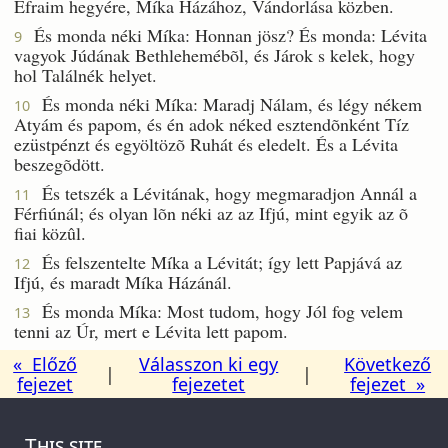
Efraim hegyére, Míka Házához, Vándorlása közben.
És monda néki Míka: Honnan jösz? És monda: Lévita
9
vagyok Júdának Bethlehemébõl, és Járok s kelek, hogy
hol Találnék helyet.
És monda néki Míka: Maradj Nálam, és légy nékem
10
Atyám és papom, és én adok néked esztendõnként Tíz
ezüstpénzt és egyöltözõ Ruhát és eledelt. És a Lévita
beszegõdött.
És tetszék a Lévitának, hogy megmaradjon Annál a
11
Férfiúnál; és olyan lõn néki az az Ifjú, mint egyik az õ
fiai közûl.
És felszentelte Míka a Lévitát; így lett Papjává az
12
Ifjú, és maradt Míka Házánál.
És monda Míka: Most tudom, hogy Jól fog velem
13
tenni az Úr, mert e Lévita lett papom.
« Előző
Válasszon ki egy
Következő
|
|
fejezet
fejezetet
fejezet »
This site