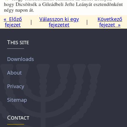
hogy Dicsõítsék a Gileádbeli Jefte Leányát esztendõnként
négy napon át.
« Előző
Válasszon ki egy
Következő
|
|
fejezet
fejezetet
fejezet »
This site
Downloads
About
Privacy
Sitemap
Contact