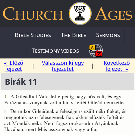
Bible Studies
The Bible
Sermons
Testimony videos
« Előző
Válasszon ki egy
Következő
|
|
fejezet
fejezetet
fejezet »
Birák 11
A Gileádból Való Jefte pedig nagy hõs volt, és egy
1
Parázna asszonynak volt a fia, s Jeftét Gileád nemzette.
De mikor Gileádnak a felesége is szült néki fiakat, és
2
megnõttek az õ feleségének fiai: akkor elûzték Jeftét és
azt Mondák néki: Nem fogsz örökösödni Atyánknak
Házában, mert Más asszonynak vagy a fia.