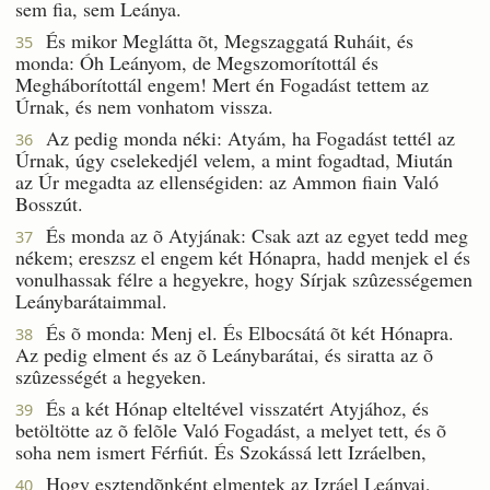
sem fia, sem Leánya.
És mikor Meglátta õt, Megszaggatá Ruháit, és
35
monda: Óh Leányom, de Megszomorítottál és
Megháborítottál engem! Mert én Fogadást tettem az
Úrnak, és nem vonhatom vissza.
Az pedig monda néki: Atyám, ha Fogadást tettél az
36
Úrnak, úgy cselekedjél velem, a mint fogadtad, Miután
az Úr megadta az ellenségiden: az Ammon fiain Való
Bosszút.
És monda az õ Atyjának: Csak azt az egyet tedd meg
37
nékem; ereszsz el engem két Hónapra, hadd menjek el és
vonulhassak félre a hegyekre, hogy Sírjak szûzességemen
Leánybarátaimmal.
És õ monda: Menj el. És Elbocsátá õt két Hónapra.
38
Az pedig elment és az õ Leánybarátai, és siratta az õ
szûzességét a hegyeken.
És a két Hónap elteltével visszatért Atyjához, és
39
betöltötte az õ felõle Való Fogadást, a melyet tett, és õ
soha nem ismert Férfiút. És Szokássá lett Izráelben,
Hogy esztendõnként elmentek az Izráel Leányai,
40