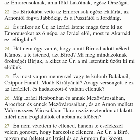
az Emoreusoknak, ama föld Lakóinak, egész Országát.
És Birtokába vette az Emoreusok egész Határát, az
22
Arnontól fogva Jabbókig, és a Pusztától a Jordánig.
És mikor az Úr, az Izráel Istene maga ûzte ki az
23
Emoreusokat az õ népe, az Izráel elõl, most te Akarnád
ezt elfoglalni?
Hát nem úgy van-é, hogy a mit Bírnod adott néked
24
Kámos, a te istened, azt Bírod? Mi meg mindazoknak
örökségét Bírjuk, a kiket az Úr, a mi Istenünk ûzött ki mi
elõlünk.
És most vajjon mennyivel vagy te különb Báláknál,
25
Czippor Fiánál, Moáb Királyánál? Avagy versengett-é ez
az Izráellel, és hadakozott-é valaha ellenük?
Míg Izráel Hesbonban és annak Mezõvárosaiban,
26
Aroerben és ennek Mezõvárosaiban, és az Arnon mellett
Való öszszes Városokban Háromszáz esztendõn át lakott:
miért nem Foglaltátok el abban az idõben?
Én nem vétettem te ellened, hanem te cselekszel
27
velem gonoszt, hogy harczolsz ellenem. Az Úr, a Biró,
tegyen ma ítéletet az Izráel és az Ammon fiai között.