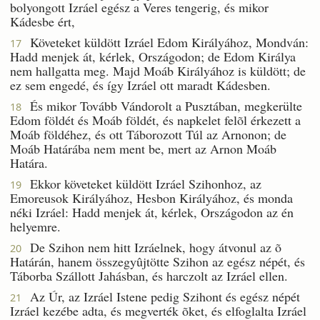
bolyongott Izráel egész a Veres tengerig, és mikor
Kádesbe ért,
Követeket küldött Izráel Edom Királyához, Mondván:
17
Hadd menjek át, kérlek, Országodon; de Edom Királya
nem hallgatta meg. Majd Moáb Királyához is küldött; de
ez sem engedé, és így Izráel ott maradt Kádesben.
És mikor Tovább Vándorolt a Pusztában, megkerülte
18
Edom földét és Moáb földét, és napkelet felõl érkezett a
Moáb földéhez, és ott Táborozott Túl az Arnonon; de
Moáb Határába nem ment be, mert az Arnon Moáb
Határa.
Ekkor követeket küldött Izráel Szihonhoz, az
19
Emoreusok Királyához, Hesbon Királyához, és monda
néki Izráel: Hadd menjek át, kérlek, Országodon az én
helyemre.
De Szihon nem hitt Izráelnek, hogy átvonul az õ
20
Határán, hanem összegyûjtötte Szihon az egész népét, és
Táborba Szállott Jahásban, és harczolt az Izráel ellen.
Az Úr, az Izráel Istene pedig Szihont és egész népét
21
Izráel kezébe adta, és megverték õket, és elfoglalta Izráel