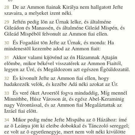
De az Ammon fiainak Királya nem hallgatott Jefte
28
szavaira, a melyeket izent néki.
Jeftén pedig lõn az Úrnak lelke, és általméne
29
Gileádon és Manassén, és általméne Gileád Mispén, és
Gileád Mispébõl felvonult az Ammon fiai ellen.
És Fogadást tõn Jefte az Úrnak, és monda: Ha
30
mindenestõl kezembe adod az Ammon fiait:
Akkor valami kijövénd az én Házamnak Ajtaján
31
elõmbe, mikor békével visszatérek az Ammon Fiaitól,
legyen az Úré, és Megáldozom azt egészen Égõáldozatúl.
És kivonult Jefte az Ammon fiai ellen, hogy
32
hadakozzék velök, és kezébe Adá néki azokat az Úr.
És veré õket Aroertõl fogva mindaddig, Míg mennél
33
Minnithbe, Húsz Városon át, és egész Abel-Keraminig
nagy Vérontással, és az Ammon fiai Megaláztattak az
Izráel fiai elõtt.
Mikor pedig méne Jefte Mispába az õ Házához: ímé
34
az õ Leánya jött ki eleibe dobokkal és Tánczoló sereggel;
ez volt az õ egyetlenegyje, mert nem volt néki kivülötte