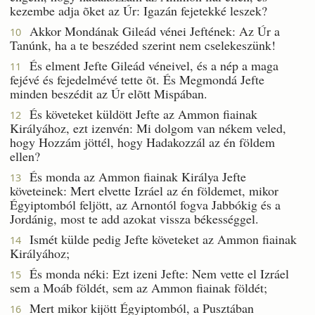
kezembe adja õket az Úr: Igazán fejetekké leszek?
Akkor Mondának Gileád vénei Jeftének: Az Úr a
10
Tanúnk, ha a te beszéded szerint nem cselekeszünk!
És elment Jefte Gileád véneivel, és a nép a maga
11
fejévé és fejedelmévé tette õt. És Megmondá Jefte
minden beszédit az Úr elõtt Mispában.
És követeket küldött Jefte az Ammon fiainak
12
Királyához, ezt izenvén: Mi dolgom van nékem veled,
hogy Hozzám jöttél, hogy Hadakozzál az én földem
ellen?
És monda az Ammon fiainak Királya Jefte
13
követeinek: Mert elvette Izráel az én földemet, mikor
Égyiptomból feljött, az Arnontól fogva Jabbókig és a
Jordánig, most te add azokat vissza békességgel.
Ismét külde pedig Jefte követeket az Ammon fiainak
14
Királyához;
És monda néki: Ezt izeni Jefte: Nem vette el Izráel
15
sem a Moáb földét, sem az Ammon fiainak földét;
Mert mikor kijött Égyiptomból, a Pusztában
16