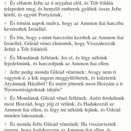
És elfutott Jefte az õ atyjafiai elõl, és Tób földén
3
telepedett meg, és henyélõ emberek gyûltek össze Jefte
körûl, és együtt Portyáztak.
És történt napok mulva, hogy az Ammon fiai harczba
4
keveredtek Izráellel.
És lõn, hogy a mint harczolni kezdtek az Ammon fiai
5
Izráellel, Gileád vénei elmentek, hogy Visszahozzák
Jeftét a Tób földérõl.
És Mondának Jeftének: Jer el, és légy nékünk
6
fejedelmünk, és harczoljunk az Ammon fiai ellen.
Jefte pedig monda Gileád véneinek: Avagy nem ti
7
vagytok-é, a kik engem meggyûlöltetek, és kiûztetek
Atyámnak Házából? És miért jöttetek most Hozzám a ti
Nyomorúságtoknak idején?
És Mondának Gileád vénei Jeftének: Azért fordultunk
8
most Hozzád, hogy jõjj el velünk, és Hadakozzál az
Ammon fiai ellen, és légy mi nékünk fejünk, és Gileád
minden lakosainak.
És monda Jefte Gileád véneinek: Ha visszavisztek
9
engem, hogy hadakozzam az Ammon fiai ellen, és