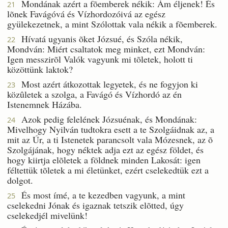
Mondának azért a fõemberek nékik: Ám éljenek! És
21
lõnek Favágóvá és Vízhordozóivá az egész
gyülekezetnek, a mint Szólottak vala nékik a fõemberek.
Hívatá ugyanis õket Józsué, és Szóla nékik,
22
Mondván: Miért csaltatok meg minket, ezt Mondván:
Igen messzirõl Valók vagyunk mi tõletek, holott ti
közöttünk laktok?
Most azért átkozottak legyetek, és ne fogyjon ki
23
közûletek a szolga, a Favágó és Vízhordó az én
Istenemnek Házába.
Azok pedig felelének Józsuénak, és Mondának:
24
Mivelhogy Nyilván tudtokra esett a te Szolgáidnak az, a
mit az Úr, a ti Istenetek parancsolt vala Mózesnek, az õ
Szolgájának, hogy néktek adja ezt az egész földet, és
hogy kiirtja elõletek a földnek minden Lakosát: igen
féltettük tõletek a mi életünket, ezért cselekedtük ezt a
dolgot.
És most ímé, a te kezedben vagyunk, a mint
25
cselekedni Jónak és igaznak tetszik elõtted, úgy
cselekedjél mivelünk!