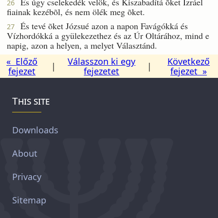
És úgy cselekedék velök, és Kiszabadítá õket Izráel
26
fiainak kezébõl, és nem ölék meg õket.
És tevé õket Józsué azon a napon Favágókká és
27
Vízhordókká a gyülekezethez és az Úr Oltárához, mind e
napig, azon a helyen, a melyet Választánd.
« Előző
Válasszon ki egy
Következő
|
|
fejezet
fejezetet
fejezet »
This site
Downloads
About
Privacy
Sitemap