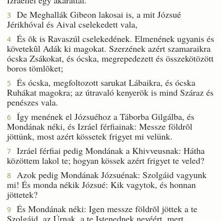
De Meghallák Gibeon lakosai is, a mit Józsué
3
Jérikhóval és Aival cselekedett vala,
És õk is Ravaszúl cselekedének. Elmenének ugyanis és
4
követekûl Adák ki magokat. Szerzének azért szamaraikra
ócska Zsákokat, és ócska, megrepedezett és összekötözött
boros tömlõket;
És ócska, megfoltozott sarukat Lábaikra, és ócska
5
Ruhákat magokra; az útravaló kenyerök is mind Száraz és
penészes vala.
Így menének el Józsuéhoz a Táborba Gilgálba, és
6
Mondának néki, és Izráel férfiainak: Messze földrõl
jöttünk, most azért kössetek frigyet mi velünk.
Izráel férfiai pedig Mondának a Khivveusnak: Hátha
7
közöttem lakol te; hogyan kössek azért frigyet te veled?
Azok pedig Mondának Józsuénak: Szolgáid vagyunk
8
mi! És monda nékik Józsué: Kik vagytok, és honnan
jöttetek?
És Mondának néki: Igen messze földrõl jöttek a te
9
Szolgáid, az Úrnak, a te Istenednek nevéért, mert