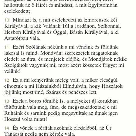
hallottuk az õ Hírét és mindazt, a mit Égyiptomban
cselekedett;
Mindazt is, a mit cselekedett az Emoreusok két
10
Királyával, a kik Valának Túl a Jordánon, Szíhonnal,
Hesbon Királyával és Óggal, Básán Királyával, a ki
Astarótban vala.
Ezért Szólának nékünk a mi véneink és földünk
11
lakosai is mind, Mondván: szerezzetek magatoknak
eledelt az útra, és menjetek eléjök, és Mondjátok nékik:
Szolgáitok vagyunk mi, most azért kössetek frigyet mi
velünk!
Ez a mi kenyerünk meleg volt, a mikor eleségûl
12
elhoztuk a mi Házainkból Elindulván, hogy Hozzátok
jõjjünk; most ímé, Száraz és penészes lett.
Ezek a boros tömlõk is, a melyeket új korukban
13
töltöttünk vala meg, íme, de megszakadoztak; e mi
Ruháink és saruink pedig megavultak az útnak igen
Hosszú volta miatt!
És võnek a férfiak azoknak eledelébõl, az Úr
14
Tanácsát pedig nem kérték vala.