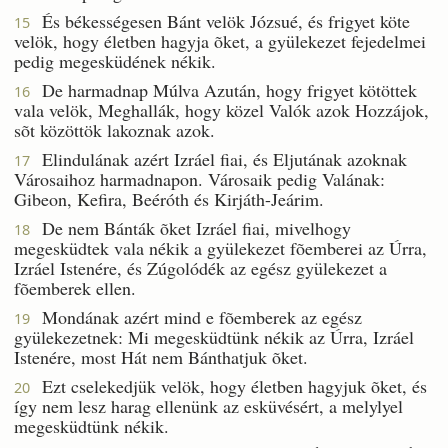
És békességesen Bánt velök Józsué, és frigyet köte
15
velök, hogy életben hagyja õket, a gyülekezet fejedelmei
pedig megesküdének nékik.
De harmadnap Múlva Azután, hogy frigyet kötöttek
16
vala velök, Meghallák, hogy közel Valók azok Hozzájok,
sõt közöttök lakoznak azok.
Elindulának azért Izráel fiai, és Eljutának azoknak
17
Városaihoz harmadnapon. Városaik pedig Valának:
Gibeon, Kefira, Beéróth és Kirjáth-Jeárim.
De nem Bánták õket Izráel fiai, mivelhogy
18
megesküdtek vala nékik a gyülekezet fõemberei az Úrra,
Izráel Istenére, és Zúgolódék az egész gyülekezet a
fõemberek ellen.
Mondának azért mind e fõemberek az egész
19
gyülekezetnek: Mi megesküdtünk nékik az Úrra, Izráel
Istenére, most Hát nem Bánthatjuk õket.
Ezt cselekedjük velök, hogy életben hagyjuk õket, és
20
így nem lesz harag ellenünk az esküvésért, a melylyel
megesküdtünk nékik.