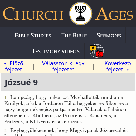
Bible Studies
The Bible
Sermons
Testimony videos
« Előző
Válasszon ki egy
Következő
|
|
fejezet
fejezetet
fejezet »
Józsué 9
Lõn pedig, hogy mikor ezt Meghallották mind ama
1
Királyok, a kik a Jordánon Túl a hegyeken és Síkon és a
nagy tengernek egész partja-mentén Valának a Libánon
ellenében: a Khittheus, az Emoreus, a Kananeus, a
Perizeus, a Khivveus és a Jebuzeus:
Egybegyülekezének, hogy Megvívjanak Józsuéval és
2
Izráellel egy akarattal.