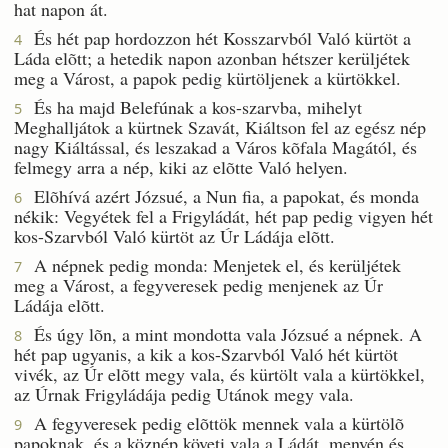
hat napon át.
És hét pap hordozzon hét Kosszarvból Való kürtöt a
4
Láda elõtt; a hetedik napon azonban hétszer kerüljétek
meg a Várost, a papok pedig kürtöljenek a kürtökkel.
És ha majd Belefúnak a kos-szarvba, mihelyt
5
Meghalljátok a kürtnek Szavát, Kiáltson fel az egész nép
nagy Kiáltással, és leszakad a Város kõfala Magától, és
felmegy arra a nép, kiki az elõtte Való helyen.
Elõhívá azért Józsué, a Nun fia, a papokat, és monda
6
nékik: Vegyétek fel a Frigyládát, hét pap pedig vigyen hét
kos-Szarvból Való kürtöt az Úr Ládája elõtt.
A népnek pedig monda: Menjetek el, és kerüljétek
7
meg a Várost, a fegyveresek pedig menjenek az Úr
Ládája elõtt.
És úgy lõn, a mint mondotta vala Józsué a népnek. A
8
hét pap ugyanis, a kik a kos-Szarvból Való hét kürtöt
vivék, az Úr elõtt megy vala, és kürtölt vala a kürtökkel,
az Úrnak Frigyládája pedig Utánok megy vala.
A fegyveresek pedig elõttök mennek vala a kürtölõ
9
papoknak, és a köznép követi vala a Ládát, menvén és