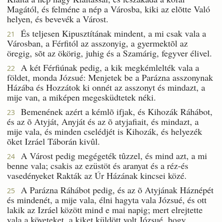
Magától, és felméne a nép a Városba, kiki az elõtte Való
helyen, és bevevék a Várost.
És teljesen Kipusztítának mindent, a mi csak vala a
21
Városban, a Férfitól az asszonyig, a gyermektõl az
öregig, sõt az ökörig, juhig és a Szamárig, fegyver élivel.
A két Férfiúnak pedig, a kik megkémlelték vala a
22
földet, monda Józsué: Menjetek be a Parázna asszonynak
Házába és Hozzátok ki onnét az asszonyt és mindazt, a
mije van, a miképen megesküdtetek néki.
Bemenének azért a kémlõ ifjak, és Kihozák Ráhábot,
23
és az õ Atyját, Anyját és az õ atyjafiait, és mindazt, a
mije vala, és minden cselédjét is Kihozák, és helyezék
õket Izráel Táborán kivûl.
A Várost pedig megégeték tûzzel, és mind azt, a mi
24
benne vala; csakis az ezüstöt és aranyat és a réz-és
vasedényeket Rakták az Úr Házának kincsei közé.
A Parázna Ráhábot pedig, és az õ Atyjának Háznépét
25
és mindenét, a mije vala, élni hagyta vala Józsué, és ott
lakik az Izráel között mind e mai napig; mert elrejtette
vala a követeket, a kiket küldött volt Józsué, hogy