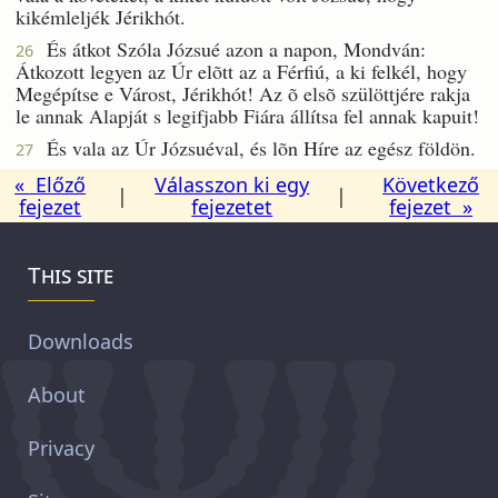
kikémleljék Jérikhót.
És átkot Szóla Józsué azon a napon, Mondván:
26
Átkozott legyen az Úr elõtt az a Férfiú, a ki felkél, hogy
Megépítse e Várost, Jérikhót! Az õ elsõ szülöttjére rakja
le annak Alapját s legifjabb Fiára állítsa fel annak kapuit!
És vala az Úr Józsuéval, és lõn Híre az egész földön.
27
« Előző
Válasszon ki egy
Következő
|
|
fejezet
fejezetet
fejezet »
This site
Downloads
About
Privacy