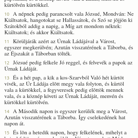
kürtölvén kürtökkel.
A népnek pedig parancsolt vala Józsué, Mondván: Ne
10
Kiáltsatok, hangotokat se Hallassátok, és Szó se jõjjön ki
Szátokból addig a napig, a Míg azt mondom néktek:
Kiáltsatok; és akkor Kiáltsatok.
Körüljárák azért az Úrnak Ládájával a Várost,
11
egyszer megkerülvén; Azután visszatérének a Táborba, és
az Éjszakát a Táborban tölték.
Józsué pedig felkele Jó reggel, és felvevék a papok az
12
Úrnak Ládáját.
És a hét pap, a kik a kos-Szarvból Való hét kürtöt
13
vivék, az Úr Ládája elõtt megy vala folyton, és kürtöl
vala a kürtökkel, a fegyveresek pedig elõttök mennek
vala, és a köznép követi az Úrnak Ládáját, menvén és
kürtökkel kürtölvén.
A Második napon is egyszer kerülék meg a Várost,
14
Azután visszatérének a Táborba. Így cselekedének hat
napon át.
És lõn a hetedik napon, hogy felkelének, mihelyt a
15