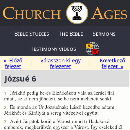
Bible Studies
The Bible
Sermons
Testimony videos
« Előző
Válasszon ki egy
Következő
|
|
fejezet
fejezetet
fejezet »
Józsué 6
Jérikhó pedig be-és Elzárkózott vala az Izráel fiai
1
miatt, se ki nem jöhetett, se be nem mehetett senki.
És monda az Úr Józsuénak: Lásd! kezedbe adtam
2
Jérikhót és Királyát a sereg vitézeivel együtt.
Azért Járjátok körül a Várost mind ti Hadakozó
3
emberek, megkerülvén egyszer a Várost. Így cselekedjél