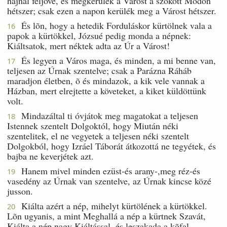
hajnal feljöve, és megkerülék a Várost a szokott Módon
hétszer; csak ezen a napon kerülék meg a Várost hétszer.
És lõn, hogy a hetedik Forduláskor kürtölnek vala a
16
papok a kürtökkel, Józsué pedig monda a népnek:
Kiáltsatok, mert néktek adta az Úr a Várost!
És legyen a Város maga, és minden, a mi benne van,
17
teljesen az Úrnak szentelve; csak a Parázna Ráháb
maradjon életben, õ és mindazok, a kik vele vannak a
Házban, mert elrejtette a követeket, a kiket küldöttünk
volt.
Mindazáltal ti óvjátok meg magatokat a teljesen
18
Istennek szentelt Dolgoktól, hogy Miután néki
szentelitek, el ne vegyetek a teljesen néki szentelt
Dolgokból, hogy Izráel Táborát átkozottá ne tegyétek, és
bajba ne keverjétek azt.
Hanem mivel minden ezüst-és arany-,meg réz-és
19
vasedény az Úrnak van szentelve, az Úrnak kincse közé
jusson.
Kiálta azért a nép, mihelyt kürtölének a kürtökkel.
20
Lõn ugyanis, a mint Meghallá a nép a kürtnek Szavát,
Kiálta a nép nagy Kiáltással, és leszakada a kõfal