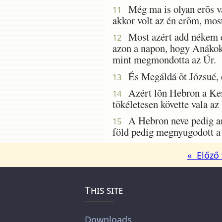
Még ma is olyan erõs va
11
akkor volt az én erõm, most
Most azért add nékem ezt
12
azon a napon, hogy Anákok 
mint megmondotta az Úr.
És Megáldá õt Józsué, é
13
Azért lõn Hebron a Keni
14
tökéletesen követte vala az 
A Hebron neve pedig ann
15
föld pedig megnyugodott a
« Előző 
This site
Downloads