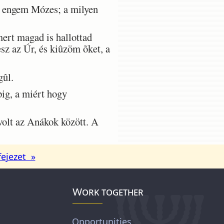
t engem Mózes; a milyen
.
ert magad is hallottad
sz az Úr, és kiûzöm õket, a
gûl.
ig, a miért hogy
olt az Anákok között. A
fejezet »
Work together
Opportunities