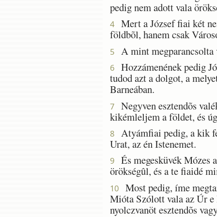
pedig nem adott vala öröks
Mert a József fiai két n
4
földbõl, hanem csak Város
A mint megparancsolta val
5
Hozzámenének pedig Józsu
6
tudod azt a dolgot, a mely
Barneában.
Negyven esztendõs valék
7
kikémleljem a földet, és ú
Atyámfiai pedig, a kik fe
8
Urat, az én Istenemet.
És megesküvék Mózes azon
9
örökségûl, és a te fiaidé m
Most pedig, íme megtart
10
Mióta Szólott vala az Úr e
nyolczvanöt esztendõs vag