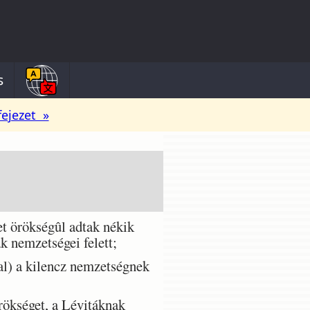
s
fejezet »
et örökségûl adtak nékik
ak nemzetségei felett;
al) a kilencz nemzetségnek
ökséget, a Lévitáknak