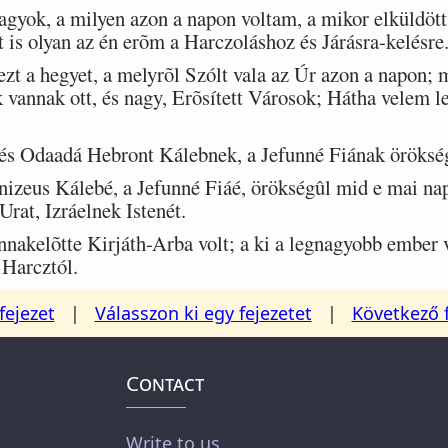
gyok, a milyen azon a napon voltam, a mikor elküldöt
 is olyan az én erõm a Harczoláshoz és Járásra-kelésre
 a hegyet, a melyrõl Szólt vala az Úr azon a napon; m
vannak ott, és nagy, Erõsített Városok; Hátha velem le
s Odaadá Hebront Kálebnek, a Jefunné Fiának öröksé
zeus Kálebé, a Jefunné Fiáé, örökségûl mid e mai nap
Urat, Izráelnek Istenét.
akelõtte Kirjáth-Arba volt; a ki a legnagyobb ember v
 Harcztól.
fejezet
|
Válasszon ki egy fejezetet
|
Következő 
Contact
Write to us