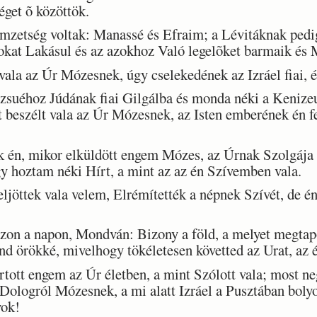
éget õ közöttök.
emzetség voltak: Manassé és Efraim; a Lévitáknak pedi
okat Lakásul és az azokhoz Való legelõket barmaik és
a az Úr Mózesnek, úgy cselekedének az Izráel fiai, és
éhoz Júdának fiai Gilgálba és monda néki a Kenizeus
et beszélt vala az Úr Mózesnek, az Isten emberének én f
 én, mikor elküldött engem Mózes, az Úrnak Szolgája
gy hoztam néki Hírt, a mint az az én Szívemben vala.
ljöttek vala velem, Elrémítették a népnek Szívét, de é
 a napon, Mondván: Bizony a föld, a melyet megtapod
ind örökké, mivelhogy tökéletesen követted az Urat, az 
ott engem az Úr életben, a mint Szólott vala; most ne
 Dologról Mózesnek, a mi alatt Izráel a Pusztában bolyo
yok!