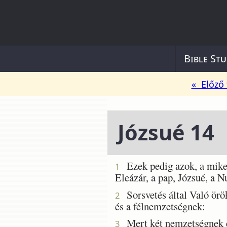
Bible Stu
« Előző 
Józsué 14
Ezek pedig azok, a miket 
1
Eleázár, a pap, Józsué, a N
Sorsvetés által Való örö
2
és a félnemzetségnek:
Mert két nemzetségnek és
3