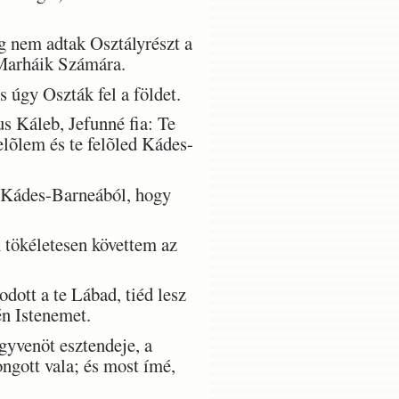
g nem adtak Osztályrészt a
 Marháik Számára.
 úgy Oszták fel a földet.
 Káleb, Jefunné fia: Te
elõlem és te felõled Kádes-
 Kádes-Barneából, hogy
n tökéletesen követtem az
ott a te Lábad, tiéd lesz
én Istenemet.
gyvenöt esztendeje, a
ngott vala; és most ímé,