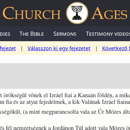
dies
The Bible
Sermons
Testimony video
fejezet
|
Válasszon ki egy fejezetet
|
Következő 
örökségûl võnek el Izráel fiai a Kanaán földén, a mik
un fia és az atyai fejedelmek, a kik Valának Izráel fiain
kségökûl, (a mint megparancsolta vala az Úr Mózes ált
 fél nemzetségnek a Jordánon Túl adott vala Mózes ör