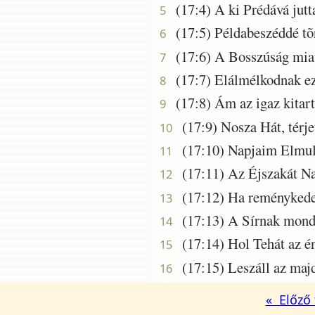
(17:4) A ki Prédává jutta
5
(17:5) Példabeszéddé tõn 
6
(17:6) A Bosszúság miat
7
(17:7) Elálmélkodnak eze
8
(17:8) Ám az igaz kitart 
9
(17:9) Nosza Hát, térjet
10
(17:10) Napjaim Elmulá
11
(17:11) Az Éjszakát Nap
12
(17:12) Ha reménykedem 
13
(17:13) A Sírnak mondo
14
(17:14) Hol Tehát az é
15
(17:15) Leszáll az majd
16
« Előző 