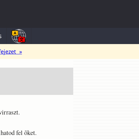
s
fejezet »
irraszt.
hatod fel õket.