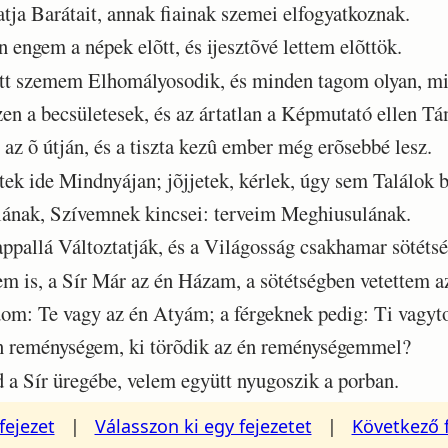
tja Barátait, annak fiainak szemei elfogyatkoznak.
engem a népek elõtt, és ijesztõvé lettem elõttök.
t szemem Elhomályosodik, és minden tagom olyan, min
n a becsületesek, és az ártatlan a Képmutató ellen T
az õ útján, és a tiszta kezû ember még erõsebbé lesz.
ek ide Mindnyájan; jõjjetek, kérlek, úgy sem Találok b
nak, Szívemnek kincsei: terveim Meghiusulának.
pallá Változtatják, és a Világosság csakhamar sötétsé
is, a Sír Már az én Házam, a sötétségben vetettem a
m: Te vagy az én Atyám; a férgeknek pedig: Ti vagyt
n reménységem, ki törõdik az én reménységemmel?
 a Sír üregébe, velem együtt nyugoszik a porban.
fejezet
|
Válasszon ki egy fejezetet
|
Következő 