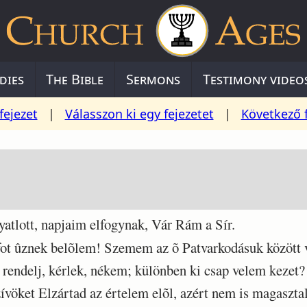
dies
The Bible
Sermons
Testimony video
fejezet
|
Válasszon ki egy fejezetet
|
Következő 
lott, napjaim elfogynak, Vár Rám a Sír.
 ûznek belõlem! Szemem az õ Patvarkodásuk között v
endelj, kérlek, nékem; különben ki csap velem kezet?
öket Elzártad az értelem elõl, azért nem is magasztal