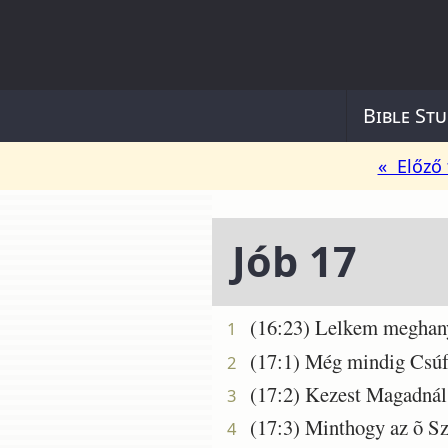
Bible Stu
« Előző 
Jób 17
(16:23) Lelkem meghanyat
1
(17:1) Még mindig Csúfot
2
(17:2) Kezest Magadnál r
3
(17:3) Minthogy az õ Szív
4