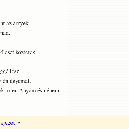
t az árnyék.
ámad.
ölcset köztetek.
ggé lesz.
z én ágyamat.
ok az én Anyám és néném.
fejezet »