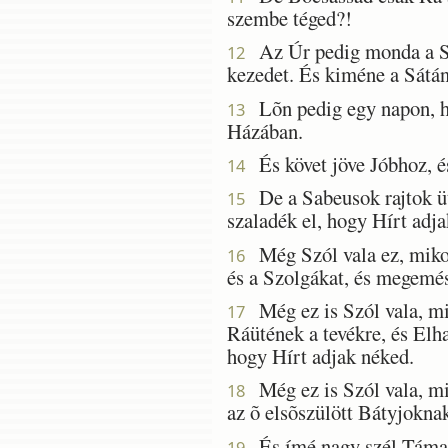
szembe téged?!
Az Úr pedig monda a Sát
12
kezedet. És kiméne a Sátán
Lõn pedig egy napon, hog
13
Házában.
És követ jöve Jóbhoz, é
14
De a Sabeusok rajtok üt
15
szaladék el, hogy Hírt adj
Még Szól vala ez, mikor 
16
és a Szolgákat, és megemés
Még ez is Szól vala, mi
17
Ráütének a tevékre, és Elh
hogy Hírt adjak néked.
Még ez is Szól vala, mik
18
az õ elsõszülött Bátyjokn
És ímé nagy szél Támada
19