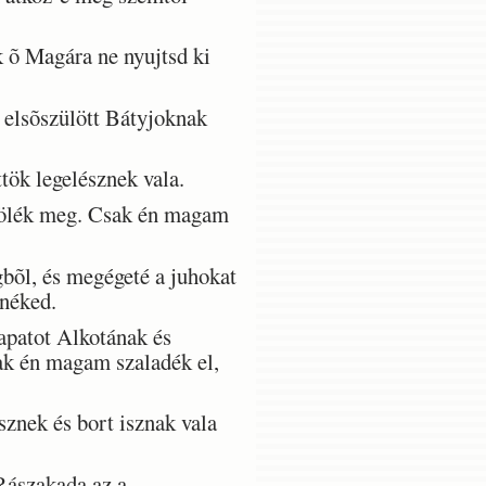
 õ Magára ne nyujtsd ki
 elsõszülött Bátyjoknak
ök legelésznek vala.
l ölék meg. Csak én magam
bõl, és megégeté a juhokat
 néked.
patot Alkotának és
sak én magam szaladék el,
znek és bort isznak vala
Rászakada az a