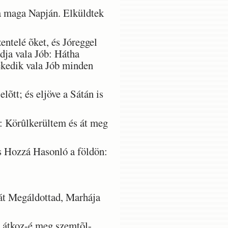
 a maga Napján. Elküldtek
ntelé õket, és Jóreggel
dja vala Jób: Hátha
lekedik vala Jób minden
õtt; és eljöve a Sátán is
: Körûlkerültem és át meg
 Hozzá Hasonló a földön:
át Megáldottad, Marhája
 átkoz-é meg szemtõl-