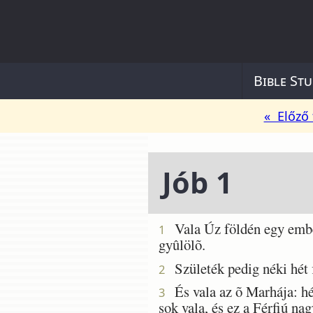
Bible Stu
« Előző 
Jób 1
Vala Úz földén egy ember,
1
gyûlölõ.
Születék pedig néki hét 
2
És vala az õ Marhája: hét
3
sok vala, és ez a Férfiú na