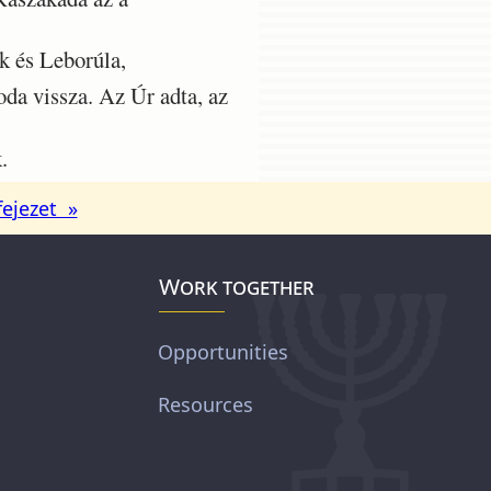
k és Leborúla,
a vissza. Az Úr adta, az
.
fejezet »
Work together
Opportunities
Resources