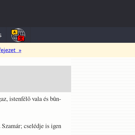
s
fejezet »
z, istenfélõ vala és bûn-
 Szamár; cselédje is igen