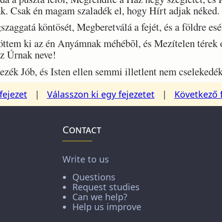
. Csak én magam szaladék el, hogy Hírt adjak néked.
aggatá köntösét, Megberetválá a fejét, és a földre esé
tem ki az én Anyámnak méhébõl, és Mezítelen térek od
az Úrnak neve!
k Jób, és Isten ellen semmi illetlent nem cselekedék
fejezet
|
Válasszon ki egy fejezetet
|
Következő 
Contact
Write to us
Questions
Request studies
Can we help?
Help us improve