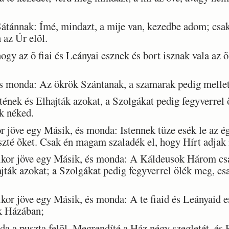
ánnak: Ímé, mindazt, a mije van, kezedbe adom; csak
 az Úr elõl.
y az õ fiai és Leányai esznek és bort isznak vala az õ
s monda: Az ökrök Szántanak, a szamarak pedig mellett
ének és Elhajták azokat, a Szolgákat pedig fegyverre
ak néked.
jöve egy Másik, és monda: Istennek tüze esék le az ég
zté õket. Csak én magam szaladék el, hogy Hírt adjak
kor jöve egy Másik, és monda: A Káldeusok Három csa
ajták azokat; a Szolgákat pedig fegyverrel ölék meg, c
or jöve egy Másik, és monda: A te fiaid és Leányaid es
ak Házában;
 a puszta felõl, Megrendíté a Ház négy szegletét, és 