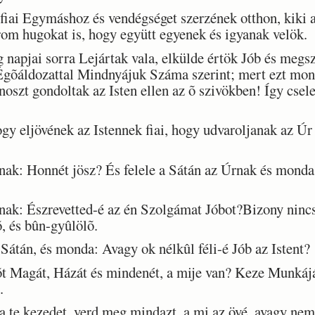
fiai Egymáshoz és vendégséget szerzének otthon, kiki
om hugokat is, hogy együtt egyenek és igyanak velök.
apjai sorra Lejártak vala, elkülde értök Jób és megsze
 Égõáldozattal Mindnyájuk Száma szerint; mert ezt mon
onoszt gondoltak az Isten ellen az õ szivökben! Így cse
 eljövének az Istennek fiai, hogy udvaroljanak az Úr el
k: Honnét jösz? És felele a Sátán az Úrnak és monda
k: Észrevetted-é az én Szolgámat Jóbot?Bizony nincs
õ, és bûn-gyûlölõ.
átán, és monda: Avagy ok nélkûl féli-é Jób az Istent?
t Magát, Házát és mindenét, a mije van? Keze Munkáj
.
te kezedet, verd meg mindazt, a mi az övé, avagy nem