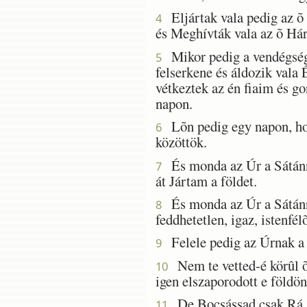
Eljártak vala pedig az õ 
4
és Meghívták vala az õ Hár
Mikor pedig a vendégség n
5
felserkene és áldozik vala
vétkeztek az én fiaim és g
napon.
Lõn pedig egy napon, hogy
6
közöttök.
És monda az Úr a Sátánna
7
át Jártam a földet.
És monda az Úr a Sátánna
8
feddhetetlen, igaz, istenfél
Felele pedig az Úrnak a S
9
Nem te vetted-é körûl õ
10
igen elszaporodott e földön
De Bocsássad csak Rá a 
11