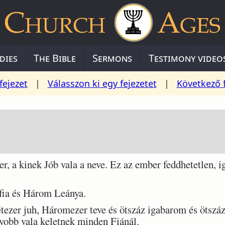
dies
The Bible
Sermons
Testimony video
fejezet
|
Válasszon ki egy fejezetet
|
Következő 
 a kinek Jób vala a neve. Ez az ember feddhetetlen, iga
fia és Három Leánya.
ezer juh, Háromezer teve és ötszáz igabarom és ötszáz
gyobb vala keletnek minden Fiánál.