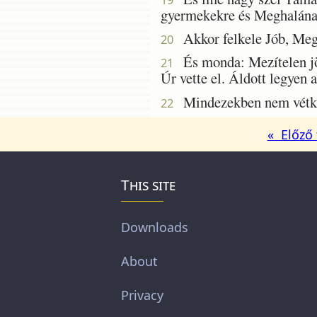
gyermekekre és Meghalának
Akkor felkele Jób, Megsz
20
És monda: Mezítelen jöt
21
Úr vette el. Áldott legyen 
Mindezekben nem vétkezé
22
« Előző 
This site
Downloads
About
Privacy