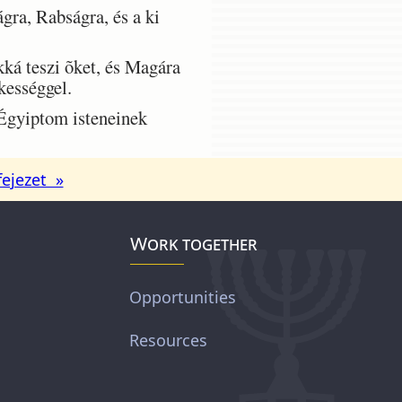
gra, Rabságra, és a ki
ká teszi õket, és Magára
kességgel.
 Égyiptom isteneinek
fejezet »
Work together
Opportunities
Resources