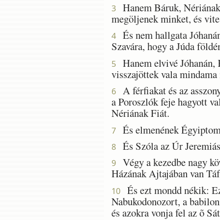
Hanem Báruk, Nériának fi
3
megöljenek minket, és vit
És nem hallgata Jóhanán,
4
Szavára, hogy a Júda földé
Hanem elvivé Jóhanán, Ká
5
visszajöttek vala mindama 
A férfiakat és az asszony
6
a Poroszlók feje hagyott v
Nériának Fiát.
És elmenének Égyiptomna
7
És Szóla az Úr Jeremiás
8
Végy a kezedbe nagy kövek
9
Házának Ajtajában van Táf
És ezt mondd nékik: Ezt
10
Nabukodonozort, a babiloni
és azokra vonja fel az õ Sát