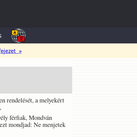
s
fejezet »
n rendelését, a melyekért
,
ély férfiak, Mondván
y ezt mondjad: Ne menjetek