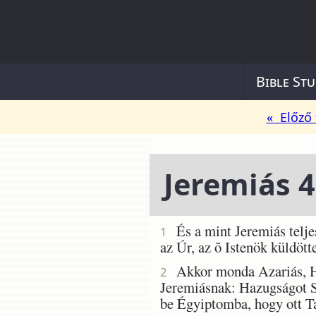
Bible Stu
« Előző 
Jeremiás 
És a mint Jeremiás teljes
1
az Úr, az õ Istenök küldöt
Akkor monda Azariás, Hos
2
Jeremiásnak: Hazugságot Sz
be Égyiptomba, hogy ott T