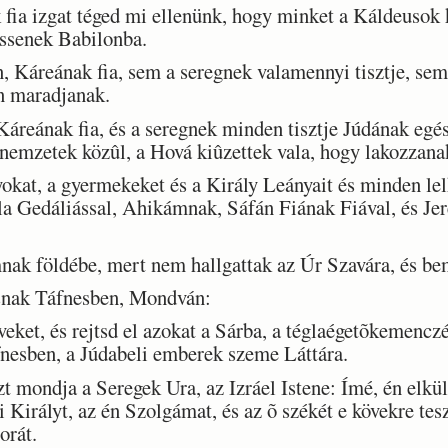
a izgat téged mi ellenünk, hogy minket a Káldeusok 
essenek Babilonba.
 Káreának fia, sem a seregnek valamennyi tisztje, sem
n maradjanak.
reának fia, és a seregnek minden tisztje Júdának egés
nemzetek közûl, a Hová kiûzettek vala, hogy lakozzana
okat, a gyermekeket és a Király Leányait és minden le
ala Gedáliással, Ahikámnak, Sáfán Fiának Fiával, és Jer
k földébe, mert nem hallgattak az Úr Szavára, és be
nak Táfnesben, Mondván:
et, és rejtsd el azokat a Sárba, a téglaégetõkemenczé
nesben, a Júdabeli emberek szeme Láttára.
 mondja a Seregek Ura, az Izráel Istene: Ímé, én elkü
 Királyt, az én Szolgámat, és az õ székét e kövekre tes
orát.