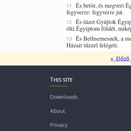
És betör, és megveri Égy
11
fegyverre: fegyverre jut.
És tüzet Gyújtok Égyipto
12
ölti Égyiptom földét, miké
És Bethsemesnek, a mely
13
Házait tûzzel felégeti.
« Előző 
This site
Downloads
About
Privacy