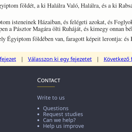
iptom földét, a ki Halálra Való, Halálra, és a ki Rabsá
m isteneinek Házaiban, és felégeti azokat, és Foglyok
pen a Pásztor Magára ölti Ruháját, és kimegy onnan bé
 Égyiptom földében van, faragott képeit lerontja: és
fejezet
|
Válasszon ki egy fejezetet
|
Következő 
Contact
Write to us
Questions
Request studies
Can we help?
Help us improve