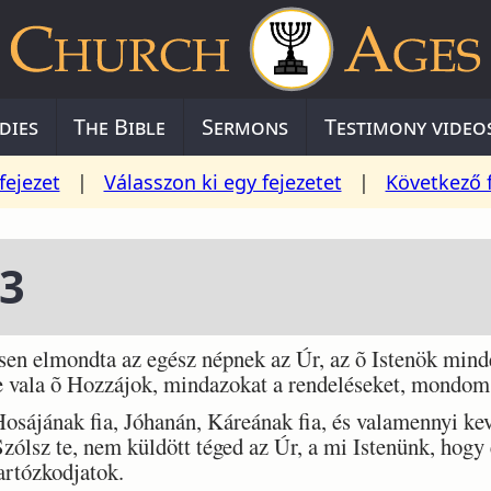
dies
The Bible
Sermons
Testimony video
fejezet
|
Válasszon ki egy fejezetet
|
Következő 
43
en elmondta az egész népnek az Úr, az õ Istenök minde
te vala õ Hozzájok, mindazokat a rendeléseket, mondom
ájának fia, Jóhanán, Káreának fia, és valamennyi kev
ólsz te, nem küldött téged az Úr, a mi Istenünk, hog
artózkodjatok.