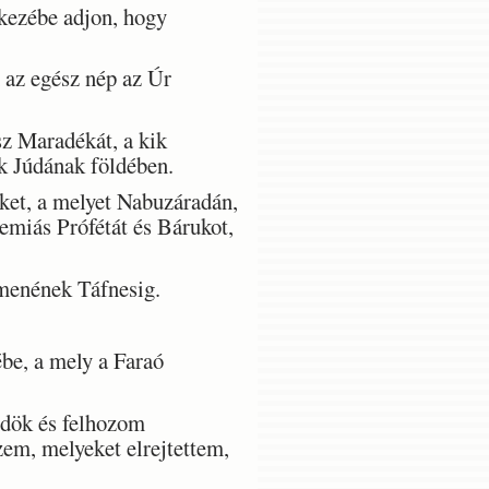
kezébe adjon, hogy
 az egész nép az Úr
z Maradékát, a kik
k Júdának földében.
lket, a melyet Nabuzáradán,
emiás Prófétát és Bárukot,
menének Táfnesig.
be, a mely a Faraó
ldök és felhozom
zem, melyeket elrejtettem,