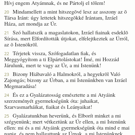
Hívj engem Atyámnak, és ne Pártolj el tõlem!
Mindamellett a mint hitszegõvé lesz az asszony az õ
20
Társa Iránt: úgy lettetek hitszegõkké Irántam, Izráel
Háza, azt mondja az Úr.
Szó hallatszik a magaslatokon, Izráel fiainak esdeklõ
21
Sírása, mert Elfordították útjokat, elfelejtkeztek az Úrról,
az õ Istenökrõl.
Térjetek vissza, Szófogadatlan fiak, és
22
Meggyógyítom a ti Elpártolástokat! Ímé, mi Hozzád
Járulunk, mert te vagy az Úr, a mi Istenünk!
Bizony Hiábavaló a Halmokról, a hegyekrõl Való
23
Zajongás; bizony az Úrban, a mi Istenünkben van Izráel
Megmaradása!
És ez a Gyalázatosság emésztette a mi Atyáink
24
szerzeményét gyermekségünk óta: juhaikat,
Szarvasmarháikat, fiaikat és Leányaikat!
Gyalázatunkban heverünk, és Elborít minket a mi
25
szégyenünk; mert vétkeztünk az Úr ellen, a mi Istenünk
ellen: mi és a mi Atyáink gyermekségünk óta mind e mai
napig, és nem hallgattunk az Úrnak, a mi Istenünknek