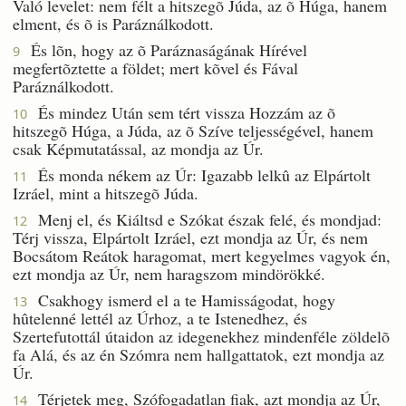
Való levelet: nem félt a hitszegõ Júda, az õ Húga, hanem
elment, és õ is Paráználkodott.
És lõn, hogy az õ Paráznaságának Hírével
9
megfertõztette a földet; mert kõvel és Fával
Paráználkodott.
És mindez Után sem tért vissza Hozzám az õ
10
hitszegõ Húga, a Júda, az õ Szíve teljességével, hanem
csak Képmutatással, az mondja az Úr.
És monda nékem az Úr: Igazabb lelkû az Elpártolt
11
Izráel, mint a hitszegõ Júda.
Menj el, és Kiáltsd e Szókat észak felé, és mondjad:
12
Térj vissza, Elpártolt Izráel, ezt mondja az Úr, és nem
Bocsátom Reátok haragomat, mert kegyelmes vagyok én,
ezt mondja az Úr, nem haragszom mindörökké.
Csakhogy ismerd el a te Hamisságodat, hogy
13
hûtelenné lettél az Úrhoz, a te Istenedhez, és
Szertefutottál útaidon az idegenekhez mindenféle zöldelõ
fa Alá, és az én Szómra nem hallgattatok, ezt mondja az
Úr.
Térjetek meg, Szófogadatlan fiak, azt mondja az Úr,
14