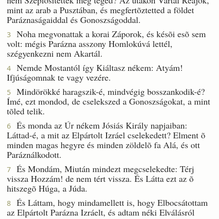
mint az arab a Pusztában, és megfertõztetted a földet
Paráznaságaiddal és Gonoszságoddal.
Noha megvonattak a korai Záporok, és késõi esõ sem
3
volt: mégis Parázna asszony Homlokúvá lettél,
szégyenkezni nem Akartál.
Nemde Mostantól így Kiáltasz nékem: Atyám!
4
Ifjúságomnak te vagy vezére.
Mindörökké haragszik-é, mindvégig bosszankodik-é?
5
Ímé, ezt mondod, de cselekszed a Gonoszságokat, a mint
tõled telik.
És monda az Úr nékem Jósiás Király napjaiban:
6
Láttad-é, a mit az Elpártolt Izráel cselekedett? Elment õ
minden magas hegyre és minden zöldelõ fa Alá, és ott
Paráználkodott.
És Mondám, Miután mindezt megcselekedte: Térj
7
vissza Hozzám! de nem tért vissza. És Látta ezt az õ
hitszegõ Húga, a Júda.
És Láttam, hogy mindamellett is, hogy Elbocsátottam
8
az Elpártolt Parázna Izráelt, és adtam néki Elválásról