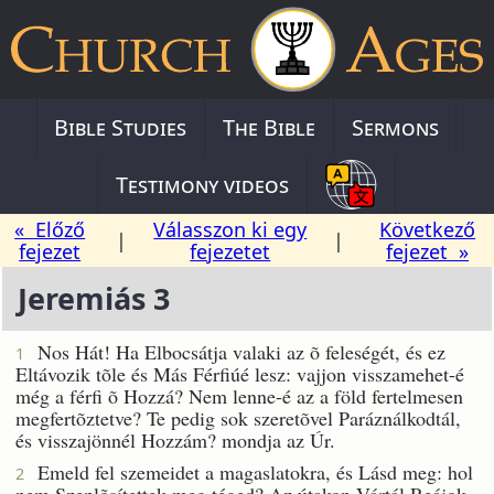
Bible Studies
The Bible
Sermons
Testimony videos
« Előző
Válasszon ki egy
Következő
|
|
fejezet
fejezetet
fejezet »
Jeremiás 3
Nos Hát! Ha Elbocsátja valaki az õ feleségét, és ez
1
Eltávozik tõle és Más Férfiúé lesz: vajjon visszamehet-é
még a férfi õ Hozzá? Nem lenne-é az a föld fertelmesen
megfertõztetve? Te pedig sok szeretõvel Paráználkodtál,
és visszajönnél Hozzám? mondja az Úr.
Emeld fel szemeidet a magaslatokra, és Lásd meg: hol
2
nem Szeplõsítettek meg téged? Az útakon Vártál Reájok,