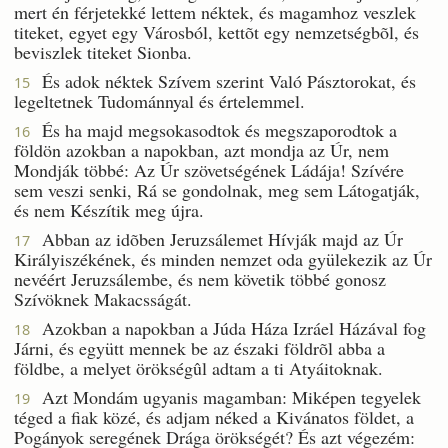
mert én férjetekké lettem néktek, és magamhoz veszlek
titeket, egyet egy Városból, kettõt egy nemzetségbõl, és
beviszlek titeket Sionba.
És adok néktek Szívem szerint Való Pásztorokat, és
15
legeltetnek Tudománnyal és értelemmel.
És ha majd megsokasodtok és megszaporodtok a
16
földön azokban a napokban, azt mondja az Úr, nem
Mondják többé: Az Úr szövetségének Ládája! Szívére
sem veszi senki, Rá se gondolnak, meg sem Látogatják,
és nem Készítik meg újra.
Abban az idõben Jeruzsálemet Hívják majd az Úr
17
Királyiszékének, és minden nemzet oda gyülekezik az Úr
nevéért Jeruzsálembe, és nem követik többé gonosz
Szívöknek Makacsságát.
Azokban a napokban a Júda Háza Izráel Házával fog
18
Járni, és együtt mennek be az északi földrõl abba a
földbe, a melyet örökségûl adtam a ti Atyáitoknak.
Azt Mondám ugyanis magamban: Miképen tegyelek
19
téged a fiak közé, és adjam néked a Kivánatos földet, a
Pogányok seregének Drága örökségét? És azt végezém: