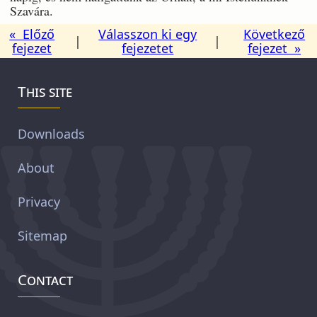
Szavára.
« Előző
Válasszon ki egy
Következő
|
|
fejezet
fejezetet
fejezet »
This site
Downloads
About
Privacy
Sitemap
Contact