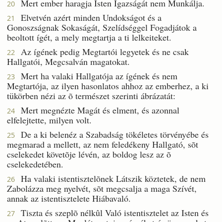
Mert ember haragja Isten Igazságát nem Munkálja.
20
Elvetvén azért minden Undokságot és a
21
Gonoszságnak Sokaságát, Szelídséggel Fogadjátok a
beoltott ígét, a mely megtartja a ti lelkeiteket.
Az ígének pedig Megtartói legyetek és ne csak
22
Hallgatói, Megcsalván magatokat.
Mert ha valaki Hallgatója az ígének és nem
23
Megtartója, az ilyen hasonlatos ahhoz az emberhez, a ki
tükörben nézi az õ természet szerinti ábrázatát:
Mert megnézte Magát és elment, és azonnal
24
elfelejtette, milyen volt.
De a ki belenéz a Szabadság tökéletes törvényébe és
25
megmarad a mellett, az nem feledékeny Hallgató, sõt
cselekedet követõje lévén, az boldog lesz az õ
cselekedetében.
Ha valaki istentisztelõnek Látszik köztetek, de nem
26
Zabolázza meg nyelvét, sõt megcsalja a maga Szívét,
annak az istentisztelete Hiábavaló.
Tiszta és szeplõ nélkûl Való istentisztelet az Isten és
27