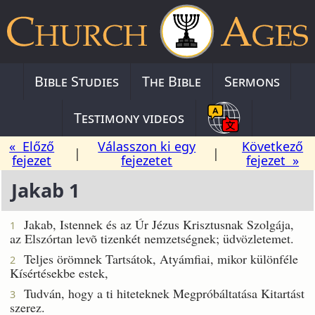
Bible Studies
The Bible
Sermons
Testimony videos
« Előző
Válasszon ki egy
Következő
|
|
fejezet
fejezetet
fejezet »
Jakab 1
Jakab, Istennek és az Úr Jézus Krisztusnak Szolgája,
1
az Elszórtan levõ tizenkét nemzetségnek; üdvözletemet.
Teljes örömnek Tartsátok, Atyámfiai, mikor különféle
2
Kísértésekbe estek,
Tudván, hogy a ti hiteteknek Megpróbáltatása Kitartást
3
szerez.