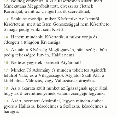
Boldog ember az, a ki a Kísértésben kitart; mert
12
Minekutána Megpróbáltatott, elveszi az életnek
Koronáját, a mit az Úr ígért az õt szeretõknek.
Senki se mondja, mikor Kísértetik: Az Istentõl
13
Kísértetem: mert az Isten Gonoszsággal nem Kísérthetõ,
õ maga pedig senkit sem Kísért.
Hanem mindenki Kísértetik, a mikor vonja és
14
édesgeti a tulajdon Kívánsága.
Azután a Kívánság Megfoganván, bûnt szûl; a bûn
15
pedig teljességre Jutván, Halált nemz.
Ne tévelyegjetek szeretett Atyámfiai!
16
Minden Jó Adomány és minden tökéletes Ajándék
17
felûlrõl Való, és a Világosságok Atyjától Száll Alá, a
kinél nincs Változás, vagy Változásnak árnyéka.
Az õ akarata szült minket az Igazságnak ígéje által,
18
hogy az õ teremtményeinek valami zsengéje legyünk.
Azért, szeretett Atyámfiai, legyen minden ember
19
gyors a Hallásra, késedelmes a Szólásra, késedelmes a
haragra.