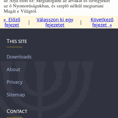
az Atya elõtt ez: Meglátogatni az árvákat és özvegyeket
az õ Nyomorúságukban, és szeplõ nélkûl megtartani
Magát e Világtól.
« Előző
Válasszon ki egy
Következő
|
|
fejezet
fejezetet
fejezet »
This site
Downloads
About
Privacy
Sitemap
Contact