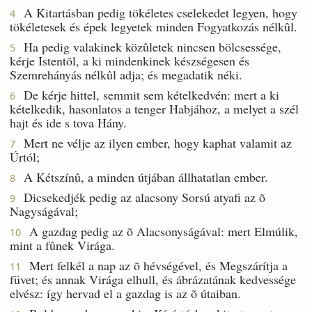
A Kitartásban pedig tökéletes cselekedet legyen, hogy
4
tökéletesek és épek legyetek minden Fogyatkozás nélkûl.
Ha pedig valakinek közûletek nincsen bölcsessége,
5
kérje Istentõl, a ki mindenkinek készségesen és
Szemrehányás nélkûl adja; és megadatik néki.
De kérje hittel, semmit sem kételkedvén: mert a ki
6
kételkedik, hasonlatos a tenger Habjához, a melyet a szél
hajt és ide s tova Hány.
Mert ne vélje az ilyen ember, hogy kaphat valamit az
7
Úrtól;
A Kétszínû, a minden útjában állhatatlan ember.
8
Dicsekedjék pedig az alacsony Sorsú atyafi az õ
9
Nagyságával;
A gazdag pedig az õ Alacsonyságával: mert Elmúlik,
10
mint a fûnek Virága.
Mert felkél a nap az õ hévségével, és Megszárítja a
11
füvet; és annak Virága elhull, és ábrázatának kedvessége
elvész: így hervad el a gazdag is az õ útaiban.