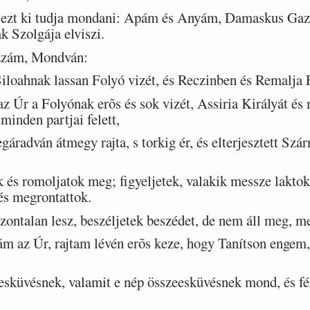
ezt ki tudja mondani: Apám és Anyám, Damaskus Gaz
k Szolgája elviszi.
zzám, Mondván:
loahnak lassan Folyó vizét, és Reczinben és Remalja 
Úr a Folyónak erõs és sok vizét, Assiria Királyát és 
minden partjai felett,
radván átmegy rajta, s torkig ér, és elterjesztett Szár
s romoljatok meg; figyeljetek, valakik messze laktok;
és megrontattok.
ntalan lesz, beszéljetek beszédet, de nem áll meg, me
 az Úr, rajtam lévén erõs keze, hogy Tanítson engem,
küvésnek, valamit e nép összeesküvésnek mond, és féle