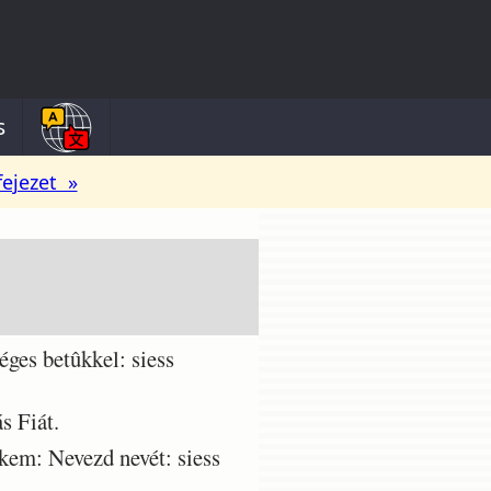
s
fejezet »
ges betûkkel: siess
s Fiát.
kem: Nevezd nevét: siess