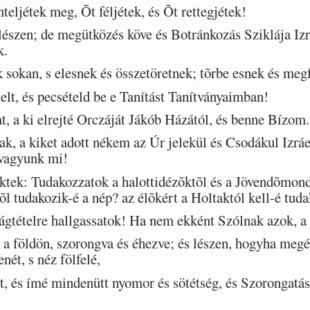
eljétek meg, Õt féljétek, és Õt rettegjétek!
szen; de megütközés köve és Botránkozás Sziklája Izrá
k.
okan, s elesnek és összetöretnek; tõrbe esnek és meg
t, és pecsételd be e Tanítást Tanítványaimban!
 a ki elrejté Orczáját Jákób Házától, és benne Bízom.
k, a kiket adott nékem az Úr jelekül és Csodákul Izrá
 vagyunk mi!
tek: Tudakozzatok a halottidézõktõl és a Jövendõmondó
l tudakozik-é a nép? az élõkért a Holtaktól kell-é tud
gtételre hallgassatok! Ha nem ekként Szólnak azok, a 
 földön, szorongva és éhezve; és lészen, hogyha megéh
nét, s néz fölfelé,
, és ímé mindenütt nyomor és sötétség, és Szorongatás