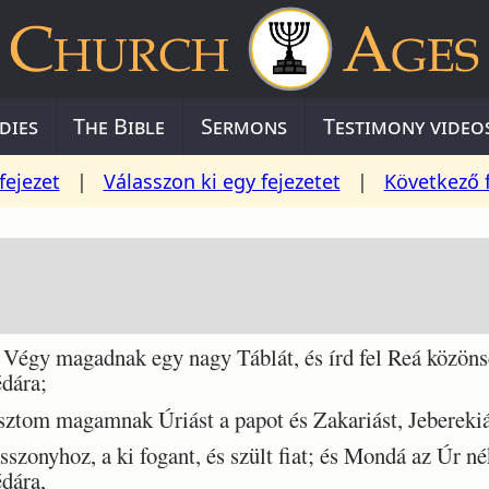
dies
The Bible
Sermons
Testimony video
fejezet
|
Válasszon ki egy fejezetet
|
Következő 
gy magadnak egy nagy Táblát, és írd fel Reá közönsé
dára;
tom magamnak Úriást a papot és Zakariást, Jeberekiá
onyhoz, a ki fogant, és szült fiat; és Mondá az Úr né
dára,