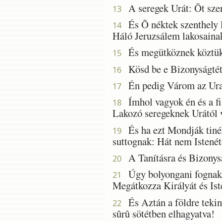
A seregek Urát: Õt szent
13
És Õ néktek szenthely lé
14
Háló Jeruzsálem lakosaina
És megütköznek köztük s
15
Kösd be e Bizonyságtétel
16
Én pedig Várom az Urat,
17
Ímhol vagyok én és a fia
18
Lakozó seregeknek Urától
És ha ezt Mondják tinék
19
suttognak: Hát nem Istenétõ
A Tanításra és Bizonysá
20
Úgy bolyongani fognak a
21
Megátkozza Királyát és Iste
És Aztán a földre tekint
22
sûrû sötétben elhagyatva!