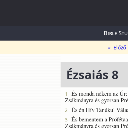
Bible Stu
« Előző 
Ézsaiás 8
És monda nékem az Úr: Vé
1
Zsákmányra és gyorsan Pré
És én Hív Tanúkul Válasz
2
És bementem a Prófétaassz
3
Zsákmányra és gyorsan Pré