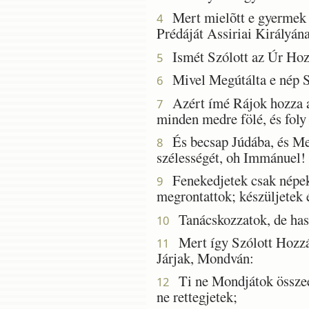
Mert mielõtt e gyermek 
4
Prédáját Assiriai Királyána
Ismét Szólott az Úr Ho
5
Mivel Megútálta e nép Si
6
Azért ímé Rájok hozza az 
7
minden medre fölé, és foly 
És becsap Júdába, és Megá
8
szélességét, oh Immánuel!
Fenekedjetek csak népek é
9
megrontattok; készüljetek 
Tanácskozzatok, de haszo
10
Mert így Szólott Hozzám
11
Járjak, Mondván:
Ti ne Mondjátok összees
12
ne rettegjetek;