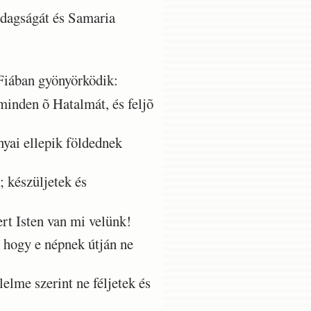
dagságát és Samaria
Fiában gyönyörködik:
minden õ Hatalmát, és feljõ
nyai ellepik földednek
 készüljetek és
rt Isten van mi velünk!
 hogy e népnek útján ne
lme szerint ne féljetek és