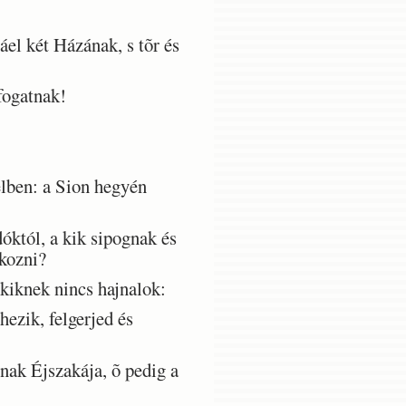
el két Házának, s tõr és
fogatnak!
elben: a Sion hegyén
któl, a kik sipognak és
akozni?
kiknek nincs hajnalok:
ezik, felgerjed és
nak Éjszakája, õ pedig a