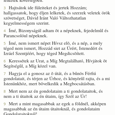
Hajtsátok ide füleiteket és jertek Hozzám;
3
hallgassatok, hogy éljen lelketek, és szerzek veletek örök
szövetséget, Dávid Iránt Való Változhatatlan
kegyelmességem szerint.
Ímé, Bizonyságúl adtam õt a népeknek, fejedelmûl és
4
Parancsolóul népeknek.
Ímé, nem ismert népet Hívsz elõ, és a nép, a mely
5
téged nem ismert, Hozzád siet az Úrért, Istenedért és
Izráel Szentjéért, hogy téged Megdicsõített.
Keressétek az Urat, a Míg Megtalálható, Hívjátok õt
6
Segítségûl, a Míg közel van.
Hagyja el a gonosz az õ útát, és a bûnös Férfiú
7
gondolatait, és térjen az Úrhoz, és könyörûl rajta, és a mi
Istenünkhöz, mert bõvelkedik a Megbocsátásban.
Mert nem az én gondolataim a ti gondolataitok, és
8
nem a ti útaitok az én útaim, így Szól az Úr!
Mert a mint magasabbak az egek a földnél, akképen
9
magasabbak az én útaim útaitoknál, és gondolataim
Gondolataitoknál!