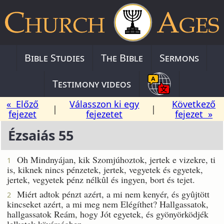
Bible Studies
The Bible
Sermons
Testimony videos
« Előző
Válasszon ki egy
Következő
|
|
fejezet
fejezetet
fejezet »
Ézsaiás 55
Oh Mindnyájan, kik Szomjúhoztok, jertek e vizekre, ti
1
is, kiknek nincs pénzetek, jertek, vegyetek és egyetek,
jertek, vegyetek pénz nélkûl és ingyen, bort és tejet.
Miért adtok pénzt azért, a mi nem kenyér, és gyûjtött
2
kincseket azért, a mi meg nem Elégíthet? Hallgassatok,
hallgassatok Reám, hogy Jót egyetek, és gyönyörködjék
lelketek kövérségben.