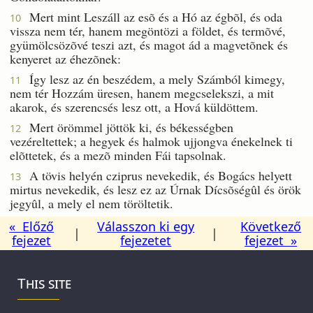
Mert mint Leszáll az esõ és a Hó az égbõl, és oda
10
vissza nem tér, hanem megöntözi a földet, és termõvé,
gyümölcsözõvé teszi azt, és magot ád a magvetõnek és
kenyeret az éhezõnek:
Így lesz az én beszédem, a mely Számból kimegy,
11
nem tér Hozzám üresen, hanem megcselekszi, a mit
akarok, és szerencsés lesz ott, a Hová küldöttem.
Mert örömmel jöttök ki, és békességben
12
vezéreltettek; a hegyek és halmok ujjongva énekelnek ti
elõttetek, és a mezõ minden Fái tapsolnak.
A tövis helyén cziprus nevekedik, és Bogács helyett
13
mirtus nevekedik, és lesz ez az Úrnak Dícsõségûl és örök
jegyûl, a mely el nem töröltetik.
« Előző
Válasszon ki egy
Következő
|
|
fejezet
fejezetet
fejezet »
This site