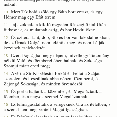
nélkûl,
Mert Tíz hold szõlõ egy Báth bort ereszt, és egy
10
Hómer mag egy Efát terem.
Jaj azoknak, a kik Jó reggelen Részegítõ ital Után
11
futkosnak, és mulatnak estig, és bor Hevíti õket:
És czitera, lant, dob, Síp és bor van lakodalmokban,
12
de az Úrnak Dolgát nem tekintik meg, és nem Látják
kezeinek cselekedetét.
Ezért Fogságba megy népem, mivelhogy Tudomány
13
nélkûl Való, és fõemberei éhen halnak, és Sokasága
Szomjú miatt eped meg;
Azért a Sír Kiszélesíti Torkát és Feltátja Száját
14
szertelen, és Leszállnak abba népem fõemberei, és
Zajongó Sokasága, és minden örvendezõi;
És porba hajtatik a közember, és Megaláztatik a
15
fõember, és a nagyok szemei Megaláztatnak.
És felmagasztaltatik a seregeknek Ura az ítéletben, s
16
a szent Isten megszenteli Magát Igazságban.
És Bárányok legelnek ott, mint legelõjükön, s a