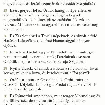
megvetették, és Izráel szentjének beszédét Megútálták.
Ezért gerjedt fel az Úrnak haragja népe ellen, és
25
felemelé Rá kezét, és megveri, hogy a hegyek
megrendülnek, és holttestök szemétként fekszik az
Utczán. Mindezekkel haragja el nem mult, és keze még
felemelve van.
És Zászlót emel a Távoli népeknek, és süvölt a föld
26
Határán Lakozóknak, és ímé Hamarsággal könnyen
eljõnek.
Nem lesz köztük egy is Elfáradott, sem Tántorgó;
27
nem szunnyad, és nem aluszik; Derekának öve sem
Oldódik meg, és nem szakad el saruja Szíja sem;
Nyilai élesek, és minden õ Kézívei Felvonvák, lovai
28
körme, miként a kova, és kerekei mint a Forgószél;
Ordítása, mint az Oroszláné, és Ordít, mint az
29
Oroszlán-kölykök, és morog s Prédát ragad s elviszi, és
nincs, a ki elvegye tõle;
És Rámordul ama napon, mint tenger Mormolása; és
30
õ a földre néz, de ímé ott sûrû sötétség; és a nap
Meghomályosodik a Ráborult Homályban!