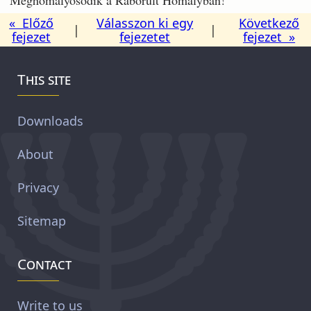
« Előző
Válasszon ki egy
Következő
|
|
fejezet
fejezetet
fejezet »
This site
Downloads
About
Privacy
Sitemap
Contact
Write to us