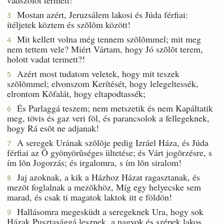
Mostan azért, Jeruzsálem lakosi és Júda férfiai:
3
ítéljetek köztem és szõlõm között!
Mit kellett volna még tennem szõlõmmel; mit meg
4
nem tettem vele? Miért Vártam, hogy Jó szõlõt terem,
holott vadat termett?!
Azért most tudatom veletek, hogy mit teszek
5
szõlõmmel; elvonszom Kerítését, hogy lelegeltessék,
elrontom Kõfalát, hogy eltapodtassék;
És Parlaggá teszem; nem metszetik és nem Kapáltatik
6
meg, tövis és gaz veri föl, és parancsolok a fellegeknek,
hogy Rá esõt ne adjanak!
A seregek Urának szõlõje pedig Izráel Háza, és Júda
7
férfiai az Õ gyönyörûséges ültetése; és Várt jogõrzésre, s
ím lõn Jogorzás; és irgalomra, s ím lõn siralom!
Jaj azoknak, a kik a Házhoz Házat ragasztanak, és
8
mezõt foglalnak a mezõkhöz, Míg egy helyecske sem
marad, és csak ti magatok laktok itt e földön!
Hallásomra megesküdt a seregeknek Ura, hogy sok
9
Házak Pusztasággá lesznek, a nagyok és szépek lakos