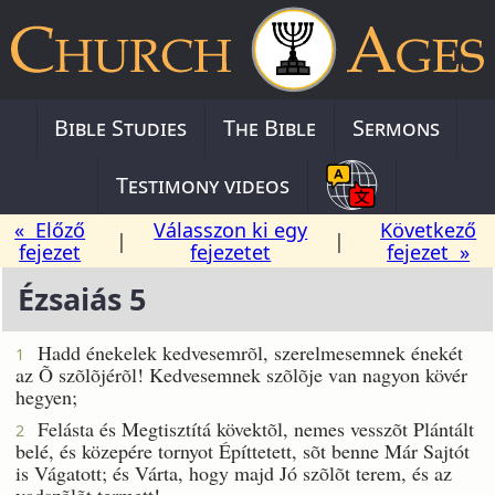
Bible Studies
The Bible
Sermons
Testimony videos
« Előző
Válasszon ki egy
Következő
|
|
fejezet
fejezetet
fejezet »
Ézsaiás 5
Hadd énekelek kedvesemrõl, szerelmesemnek énekét
1
az Õ szõlõjérõl! Kedvesemnek szõlõje van nagyon kövér
hegyen;
Felásta és Megtisztítá kövektõl, nemes vesszõt Plántált
2
belé, és közepére tornyot Építtetett, sõt benne Már Sajtót
is Vágatott; és Várta, hogy majd Jó szõlõt terem, és az
vadszõlõt termett!