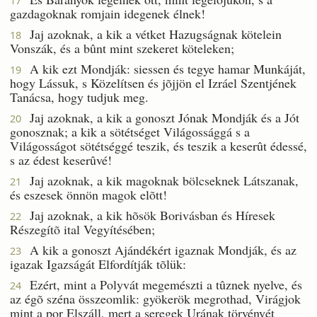
17
gazdagoknak romjain idegenek élnek!
Jaj azoknak, a kik a vétket Hazugságnak kötelein
18
Vonszák, és a bûnt mint szekeret köteleken;
A kik ezt Mondják: siessen és tegye hamar Munkáját,
19
hogy Lássuk, s Közelítsen és jõjjön el Izráel Szentjének
Tanácsa, hogy tudjuk meg.
Jaj azoknak, a kik a gonoszt Jónak Mondják és a Jót
20
gonosznak; a kik a sötétséget Világossággá s a
Világosságot sötétséggé teszik, és teszik a keserût édessé,
s az édest keserûvé!
Jaj azoknak, a kik magoknak bölcseknek Látszanak,
21
és eszesek önnön magok elõtt!
Jaj azoknak, a kik hõsök Borivásban és Híresek
22
Részegítõ ital Vegyítésében;
A kik a gonoszt Ajándékért igaznak Mondják, és az
23
igazak Igazságát Elfordítják tõlük:
Ezért, mint a Polyvát megemészti a tûznek nyelve, és
24
az égõ széna összeomlik: gyökerök megrothad, Virágjok
mint a por Elszáll, mert a seregek Urának törvényét