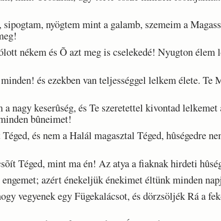
u, sipogtam, nyögtem mint a galamb, szemeim a Magas
meg!
ott nékem és Õ azt meg is cselekedé! Nyugton élem l
inden! és ezekben van teljességgel lelkem élete. Te M
a nagy keserûség, és Te szeretettel kivontad lelkemet
 minden bûneimet!
Téged, és nem a Halál magasztal Téged, hûségedre ne
csõít Téged, mint ma én! Az atya a fiaknak hirdeti hûsé
engemet; azért énekeljük énekimet éltünk minden nap
y vegyenek egy Fügekalácsot, és dörzsöljék Rá a fek