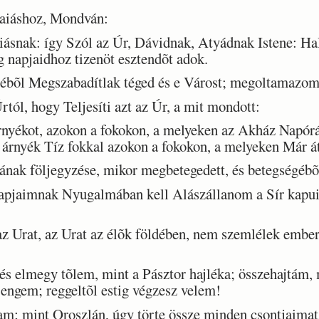
aiáshoz, Mondván:
snak: így Szól az Úr, Dávidnak, Atyádnak Istene: Ha
 napjaidhoz tizenöt esztendõt adok.
zébõl Megszabadítlak téged és e Várost; megoltamazom
tól, hogy Teljesíti azt az Úr, a mit mondott:
nyékot, azokon a fokokon, a melyeken az Akház Napórá
z árnyék Tíz fokkal azokon a fokokon, a melyeken Már á
nak följegyzése, mikor megbetegedett, és betegségébõ
jaimnak Nyugalmában kell Alászállanom a Sír kapuih
rat, az Urat az élõk földében, nem szemlélek ember
s elmegy tõlem, mint a Pásztor hajléka; összehajtám, 
 engem; reggeltõl estig végzesz velem!
; mint Oroszlán, úgy törte össze minden csontjaimat; 