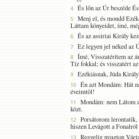
És lõn az Úr beszéde És
4
Menj el, és mondd Ezékiá
5
Láttam könyeidet, ímé, még
És az assiriai Király ke
6
Ez legyen jel néked az Úr
7
Ímé, Visszatérítem az ár
8
Tíz fokkal; és visszatért a
Ezékiásnak, Júda Királyá
9
Én azt Mondám: Hát nap
10
éveimtõl!
Mondám: nem Látom az U
11
közt.
Porsátorom lerontatik, é
12
hiszen Levágott a Fonalról
Reggelig nyugton Vártam
13