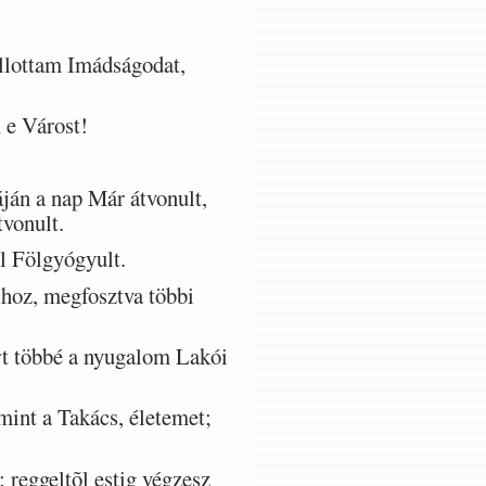
llottam Imádságodat,
 e Várost!
ján a nap Már átvonult,
tvonult.
l Fölgyógyult.
oz, megfosztva többi
t többé a nyugalom Lakói
mint a Takács, életemet;
reggeltõl estig végzesz