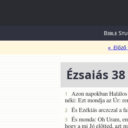
Bible Stu
« Előző 
Ézsaiás 38
Azon napokban Halálos be
1
néki: Ezt mondja az Úr: r
És Ezékiás arczczal a fa
2
És monda: Oh Uram, emlék
3
hogy a mi Jó elõtted, azt 