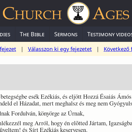
dies
The Bible
Sermons
Testimony video
fejezet
|
Válasszon ki egy fejezetet
|
Következő 
tegségbe esék Ezékiás, és eljött Hozzá Ésaiás Ámós f
endeld el Házadat, mert meghalsz és meg nem Gyógyul
lnak Fordulván, könyörge az Úrnak,
ezzél meg Arról, hogy én elõtted Jártam, Igazságban
mûveltem! és Sírt Ezékiás keservesen.