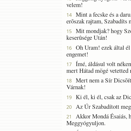
velem!
Mint a fecske és a dar
14
erõszak rajtam, Szabadíts 
Mit mondjak? hogy Szól
15
keserûsége Után!
Oh Uram! ezek által él m
16
engemet!
Ímé, áldásul volt nékem 
17
mert Hátad mögé vetetted
Mert nem a Sír Dicsõít 
18
Várnak!
Ki él, ki él, csak az Di
19
Az Úr Szabadított meg 
20
Akkor Mondá Ésaiás, hog
21
Meggyógyuljon.