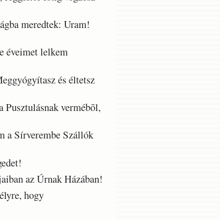
ságba meredtek: Uram!
e éveimet lelkem
eggyógyítasz és éltetsz
 a Pusztulásnak vermébõl,
m a Sírverembe Szállók
gedet!
jaiban az Úrnak Házában!
élyre, hogy