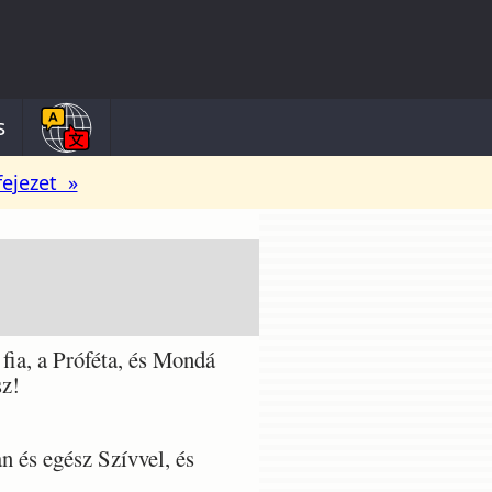
s
fejezet »
ia, a Próféta, és Mondá
sz!
 és egész Szívvel, és