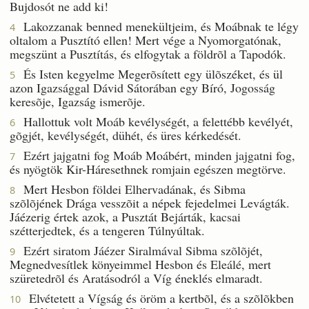
Bujdosót ne add ki!
Lakozzanak benned menekültjeim, és Moábnak te légy
4
oltalom a Pusztító ellen! Mert vége a Nyomorgatónak,
megszünt a Pusztítás, és elfogytak a földrõl a Tapodók.
És Isten kegyelme Megerõsített egy ülõszéket, és ül
5
azon Igazsággal Dávid Sátorában egy Bíró, Jogosság
keresõje, Igazság ismerõje.
Hallottuk volt Moáb kevélységét, a felettébb kevélyét,
6
gõgjét, kevélységét, dühét, és üres kérkedését.
Ezért jajgatni fog Moáb Moábért, minden jajgatni fog,
7
és nyögtök Kir-Háresethnek romjain egészen megtörve.
Mert Hesbon földei Elhervadának, és Sibma
8
szõlõjének Drága vesszõit a népek fejedelmei Levágták.
Jáézerig értek azok, a Pusztát Bejárták, kacsai
szétterjedtek, és a tengeren Túlnyúltak.
Ezért siratom Jáézer Siralmával Sibma szõlõjét,
9
Megnedvesítlek könyeimmel Hesbon és Eleálé, mert
szüretedrõl és Aratásodról a Víg éneklés elmaradt.
Elvétetett a Vígság és öröm a kertbõl, és a szõlõkben
10