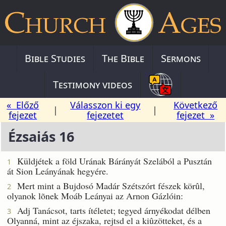
Bible Studies
The Bible
Sermons
Testimony videos
« Előző
Válasszon ki egy
Következő
|
|
fejezet
fejezetet
fejezet »
Ézsaiás 16
Küldjétek a föld Urának Bárányát Szelából a Pusztán
1
át Sion Leányának hegyére.
Mert mint a Bujdosó Madár Szétszórt fészek körûl,
2
olyanok lõnek Moáb Leányai az Arnon Gázlóin:
Adj Tanácsot, tarts ítéletet; tegyed árnyékodat délben
3
Olyanná, mint az éjszaka, rejtsd el a kiûzötteket, és a