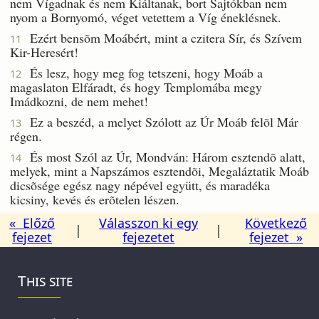
nem Vígadnak és nem Kiáltanak, bort Sajtókban nem
nyom a Bornyomó, véget vetettem a Víg éneklésnek.
Ezért bensõm Moábért, mint a czitera Sír, és Szívem
11
Kir-Heresért!
És lesz, hogy meg fog tetszeni, hogy Moáb a
12
magaslaton Elfáradt, és hogy Templomába megy
Imádkozni, de nem mehet!
Ez a beszéd, a melyet Szólott az Úr Moáb felõl Már
13
régen.
És most Szól az Úr, Mondván: Három esztendõ alatt,
14
melyek, mint a Napszámos esztendõi, Megaláztatik Moáb
dicsõsége egész nagy népével együtt, és maradéka
kicsiny, kevés és erõtelen lészen.
« Előző
Válasszon ki egy
Következő
|
|
fejezet
fejezetet
fejezet »
This site