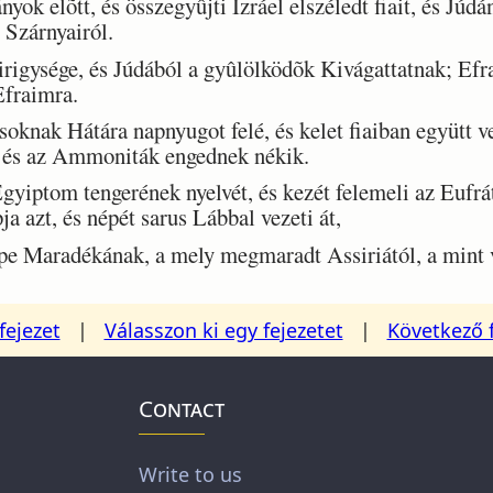
ok elõtt, és összegyûjti Izráel elszéledt fiait, és Júd
 Szárnyairól.
gysége, és Júdából a gyûlölködõk Kivágattatnak; Efr
Efraimra.
oknak Hátára napnyugot felé, és kelet fiaiban együtt 
 és az Ammoniták engednek nékik.
iptom tengerének nyelvét, és kezét felemeli az Eufrát
ja azt, és népét sarus Lábbal vezeti át,
e Maradékának, a mely megmaradt Assiriától, a mint vo
fejezet
|
Válasszon ki egy fejezetet
|
Következő 
Contact
Write to us