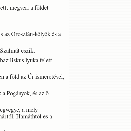
ett; megveri a földet
és az Oroszlán-kölyök és a
 Szalmát eszik;
aziliskus lyuka felett
 a föld az Úr ismeretével,
 a Pogányok, és az õ
egvegye, a mely
nártól, Hamáthtól és a