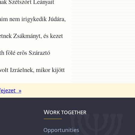
ának Szétszórt Leányait
aim nem irigykedik Júdára,
vetnek Zsákmányt, és kezet
h fölé erõs Száraztó
lt Izráelnek, mikor kijött
fejezet »
Work together
Opportunities