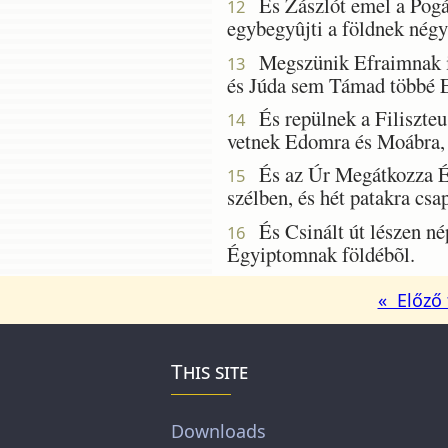
És Zászlót emel a Pogány
12
egybegyûjti a földnek négy
Megszünik Efraimnak iri
13
és Júda sem Támad többé 
És repülnek a Filiszteus
14
vetnek Edomra és Moábra,
És az Úr Megátkozza Égy
15
szélben, és hét patakra csap
És Csinált út lészen nép
16
Égyiptomnak földébõl.
« Előző 
This site
Downloads