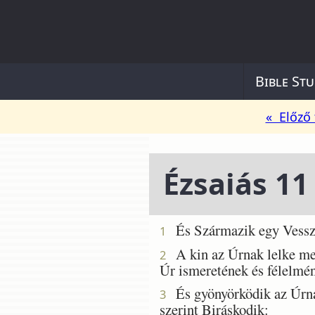
Bible Stu
« Előző 
Ézsaiás 11
És Származik egy Vesszõs
1
A kin az Úrnak lelke meg
2
Úr ismeretének és félelmén
És gyönyörködik az Úrnak
3
szerint Biráskodik: