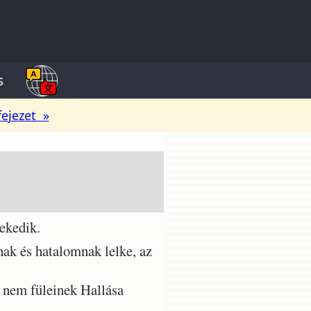
s
fejezet »
ekedik.
ak és hatalomnak lelke, az
 nem füleinek Hallása