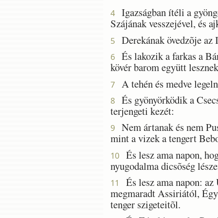
Igazságban ítéli a gyöngé
4
Szájának vesszejével, és aj
Derekának övedzõje az Ig
5
És lakozik a farkas a Bár
6
kövér barom együtt lesznek
A tehén és medve legelnek
7
És gyönyörködik a Csecssz
8
terjengeti kezét:
Nem ártanak és nem Puszt
9
mint a vizek a tengert Bebo
És lesz ama napon, hogy 
10
nyugodalma dicsõség lésze
És lesz ama napon: az Ú
11
megmaradt Assiriától, Égyi
tenger szigeteitõl.