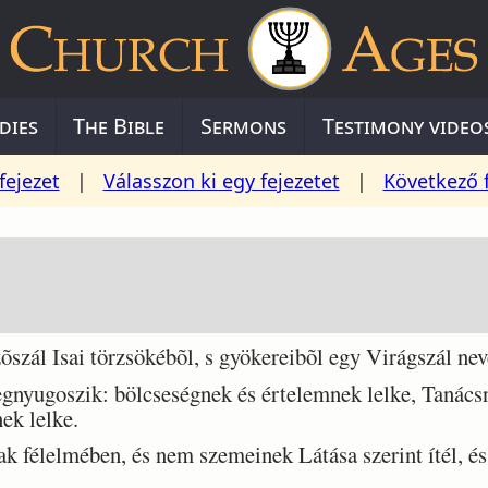
dies
The Bible
Sermons
Testimony video
fejezet
|
Válasszon ki egy fejezetet
|
Következő 
zál Isai törzsökébõl, s gyökereibõl egy Virágszál nev
nyugoszik: bölcseségnek és értelemnek lelke, Tanácsn
ek lelke.
 félelmében, és nem szemeinek Látása szerint ítél, és