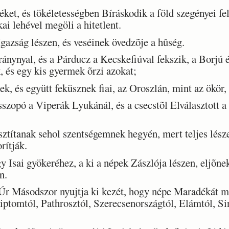
ket, és tökéletességben Bíráskodik a föld szegényei fel
kai lehével megöli a hitetlent.
azság lészen, és veséinek övedzõje a hûség.
ánynyal, és a Párducz a Kecskefiúval fekszik, a Borjú 
, és egy kis gyermek õrzi azokat;
, és együtt feküsznek fiai, az Oroszlán, mint az ökör,
opó a Viperák Lyukánál, és a csecstõl Elválasztott a b
ítanak sehol szentségemnek hegyén, mert teljes lészen
rítják.
Isai gyökeréhez, a ki a népek Zászlója lészen, eljõnek
n.
r Másodszor nyujtja ki kezét, hogy népe Maradékát m
ptomtól, Pathrosztól, Szerecsenországtól, Elámtól, Si