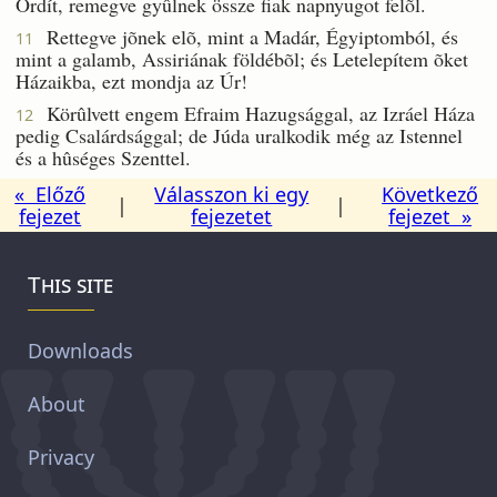
Ordít, remegve gyûlnek össze fiak napnyugot felõl.
Rettegve jõnek elõ, mint a Madár, Égyiptomból, és
11
mint a galamb, Assiriának földébõl; és Letelepítem õket
Házaikba, ezt mondja az Úr!
Körûlvett engem Efraim Hazugsággal, az Izráel Háza
12
pedig Csalárdsággal; de Júda uralkodik még az Istennel
és a hûséges Szenttel.
« Előző
Válasszon ki egy
Következő
|
|
fejezet
fejezetet
fejezet »
This site
Downloads
About
Privacy