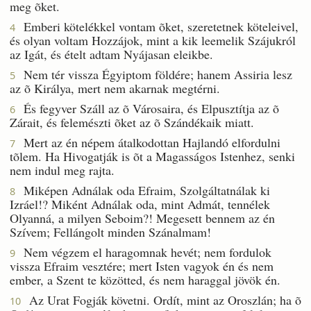
meg õket.
Emberi kötelékkel vontam õket, szeretetnek köteleivel,
4
és olyan voltam Hozzájok, mint a kik leemelik Szájukról
az Igát, és ételt adtam Nyájasan eleikbe.
Nem tér vissza Égyiptom földére; hanem Assiria lesz
5
az õ Királya, mert nem akarnak megtérni.
És fegyver Száll az õ Városaira, és Elpusztítja az õ
6
Zárait, és felemészti õket az õ Szándékaik miatt.
Mert az én népem átalkodottan Hajlandó elfordulni
7
tõlem. Ha Hivogatják is õt a Magasságos Istenhez, senki
nem indul meg rajta.
Miképen Adnálak oda Efraim, Szolgáltatnálak ki
8
Izráel!? Miként Adnálak oda, mint Admát, tennélek
Olyanná, a milyen Seboim?! Megesett bennem az én
Szívem; Fellángolt minden Szánalmam!
Nem végzem el haragomnak hevét; nem fordulok
9
vissza Efraim vesztére; mert Isten vagyok én és nem
ember, a Szent te közötted, és nem haraggal jövök én.
Az Urat Fogják követni. Ordít, mint az Oroszlán; ha õ
10