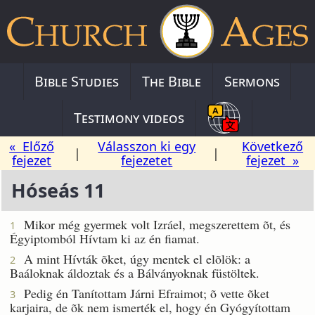
Bible Studies
The Bible
Sermons
Testimony videos
« Előző
Válasszon ki egy
Következő
|
|
fejezet
fejezetet
fejezet »
Hóseás 11
Mikor még gyermek volt Izráel, megszerettem õt, és
1
Égyiptomból Hívtam ki az én fiamat.
A mint Hívták õket, úgy mentek el elõlök: a
2
Baáloknak áldoztak és a Bálványoknak füstöltek.
Pedig én Tanítottam Járni Efraimot; õ vette õket
3
karjaira, de õk nem ismerték el, hogy én Gyógyítottam