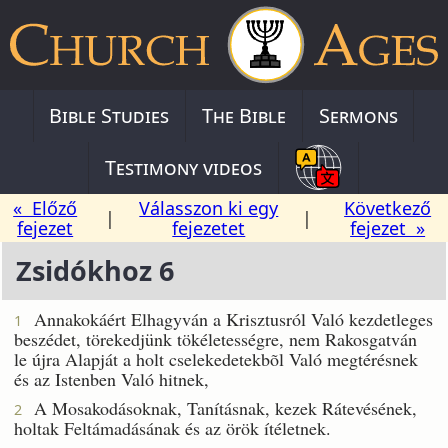
Bible Studies
The Bible
Sermons
Testimony videos
« Előző
Válasszon ki egy
Következő
|
|
fejezet
fejezetet
fejezet »
Zsidókhoz 6
Annakokáért Elhagyván a Krisztusról Való kezdetleges
1
beszédet, törekedjünk tökéletességre, nem Rakosgatván
le újra Alapját a holt cselekedetekbõl Való megtérésnek
és az Istenben Való hitnek,
A Mosakodásoknak, Tanításnak, kezek Rátevésének,
2
holtak Feltámadásának és az örök ítéletnek.