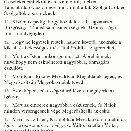
ti cselekedeteitekrõl és a szeretetrõl, melyet
Tanusítottatok az õ neve Iránt, mint a kik Szolgáltatok és
Szolgáltok a szenteknek.
Kívánjuk pedig, hogy közûletek kiki ugyanazon
11
Buzgóságot Tanusítsa a reménységnek Bizonyossága
Iránt mindvégiglen,
Hogy ne legyetek restek, hanem követõi azoknak, a
12
kik hit és békességestûrés által öröklik az ígéreteket.
Mert az Isten, mikor ígéretet tett Ábrahámnak,
13
mivelhogy nem esküdhetett nagyobbra, önmagára
esküdött,
Mondván: Bizony Megáldván Megáldalak téged, és
14
Megsokasítván Megsokasítalak téged.
És ekképen, békességestûrõ lévén, megnyerte az
15
ígéretet.
Mert az emberek nagyobbra esküsznek, és Nálok
16
minden versengésnek vége Megerõsítésül az eskü;
Miért is az Isten, Kiválóbban Megakarván mutatni az
17
ígéret örököseinek az õ végzése Változhatatlan Voltát,
esküvéssel lépett közbe,