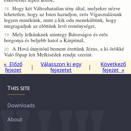
Hogy két Változhatatlan tény által, melyekre nézve
18
lehetetlen, hogy az Isten hazudjon, erõs Vígasztalásunk
legyen minékünk, mint a kik oda menekültünk, hogy
megragadjuk az elõttünk levõ reménységet,
Mely lelkünknek mintegy Bátorságos és erõs
19
horgonya és beljebb hatol a Kárpitnál,
A Hová útnyitóul bement érettünk Jézus, a ki örökké
20
Való fõpap lett Melkisédek rendje szerint.
« Előző
Válasszon ki egy
Következő
|
|
fejezet
fejezetet
fejezet »
This site
Downloads
About