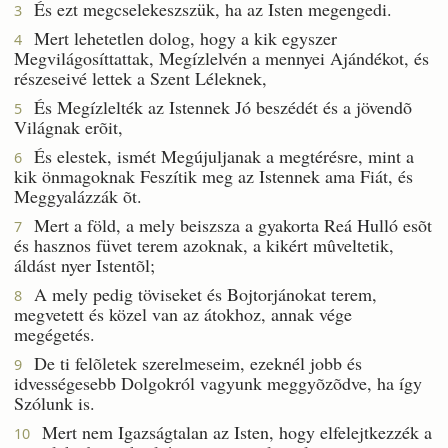
És ezt megcselekeszszük, ha az Isten megengedi.
3
Mert lehetetlen dolog, hogy a kik egyszer
4
Megvilágosíttattak, Megízlelvén a mennyei Ajándékot, és
részeseivé lettek a Szent Léleknek,
És Megízlelték az Istennek Jó beszédét és a jövendõ
5
Világnak erõit,
És elestek, ismét Megújuljanak a megtérésre, mint a
6
kik önmagoknak Feszítik meg az Istennek ama Fiát, és
Meggyalázzák õt.
Mert a föld, a mely beiszsza a gyakorta Reá Hulló esõt
7
és hasznos füvet terem azoknak, a kikért mûveltetik,
áldást nyer Istentõl;
A mely pedig töviseket és Bojtorjánokat terem,
8
megvetett és közel van az átokhoz, annak vége
megégetés.
De ti felõletek szerelmeseim, ezeknél jobb és
9
idvességesebb Dolgokról vagyunk meggyõzõdve, ha így
Szólunk is.
Mert nem Igazságtalan az Isten, hogy elfelejtkezzék a
10