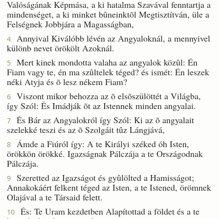
Valóságának Képmása, a ki hatalma Szavával fenntartja a
mindenséget, a ki minket bûneinktõl Megtisztítván, üle a
Felségnek Jobbjára a Magasságban,
Annyival Kiválóbb lévén az Angyaloknál, a mennyivel
4
különb nevet örökölt Azoknál.
Mert kinek mondotta valaha az angyalok közûl: Én
5
Fiam vagy te, én ma szûltelek téged? és ismét: Én leszek
néki Atyja és õ lesz nékem Fiam?
Viszont mikor behozza az õ elsõszülöttét a Világba,
6
így Szól: És Imádják õt az Istennek minden angyalai.
És Bár az Angyalokról így Szól: Ki az õ angyalait
7
szelekké teszi és az õ Szolgáit tûz Lángjává,
Ámde a Fiúról így: A te Királyi széked óh Isten,
8
örökkön örökké. Igazságnak Pálczája a te Országodnak
Pálczája.
Szeretted az Igazságot és gyûlölted a Hamisságot;
9
Annakokáért felkent téged az Isten, a te Istened, örömnek
Olajával a te Társaid felett.
És: Te Uram kezdetben Alapítottad a földet és a te
10