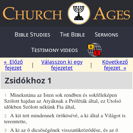
Bible Studies
The Bible
Sermons
Testimony videos
« Előző
Válasszon ki egy
Következő
|
|
fejezet
fejezetet
fejezet »
Zsidókhoz 1
Minekutána az Isten sok rendben és sokféleképen
1
Szólott hajdan az Atyáknak a Próféták által, ez Utolsó
idõkben Szólott nékünk Fia által,
A kit tett mindennek örökösévé, a ki által a Világot is
2
teremtette,
A ki az õ dicsõségének visszatükrözõdése, és az õ
3