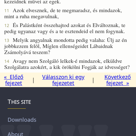
kezeidnek mûvei az egek.
Azok elvesznek, de te megmaradsz, és mindazok,
11
mint a ruha megavulnak,
És Palástként összehajtod azokat és Elváltoznak, te
12
pedig ugyanaz vagy és a te esztendeid el nem fogynak.
Melyik angyalnak mondotta pedig valaha: Ülj az én
13
jobbkezem felõl, Míglen ellenségeidet Lábaidnak
Zsámolyává teszem?
Avagy nem Szolgáló lelkek-é mindazok, elküldve
14
Szolgálatra azokért, a kik örökölni Fogják az idvességet?
« Előző
Válasszon ki egy
Következő
|
|
fejezet
fejezetet
fejezet »
This site
Downloads
About