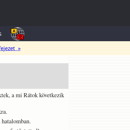
s
fejezet »
ktek, a mi Rátok következik
kra.
a hatalomban.