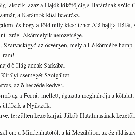
g lakozik, azaz a Hajók kikötõjéig s Határának széle C
zamár, a Karámok közt heverész.
lom, és hogy a föld mily kies: teher Alá hajtja Hátát, 
int Izráel Akármelyik nemzetsége.
 Szarvaskígyó az ösvényen, mely a Ló körmébe harap, h
Uram!
ajd õ Hág annak Sarkába.
Királyi csemegét Szolgáltat.
rvas, az õ beszéde kedves.
mõ ág a Forrás mellett, ágazata meghaladja a kõfalat.
s üldözik a Nyilazók:
, feszülten keze karjai, Jákób Hatalmasának kezétõl, 
éljen; a Mindenhatótól, a ki Megáldjon, az ég áldásaiva