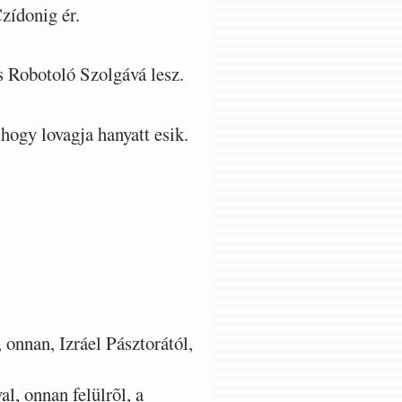
zídonig ér.
s Robotoló Szolgává lesz.
ogy lovagja hanyatt esik.
onnan, Izráel Pásztorától,
l, onnan felülrõl, a