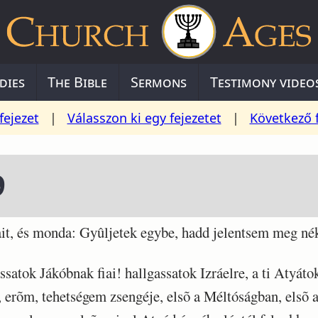
dies
The Bible
Sermons
Testimony video
fejezet
|
Válasszon ki egy fejezetet
|
Következő 
9
it, és monda: Gyûljetek egybe, hadd jelentsem meg né
satok Jákóbnak fiai! hallgassatok Izráelre, a ti Atyáto
 erõm, tehetségem zsengéje, elsõ a Méltóságban, elsõ 