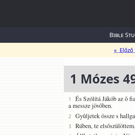
Bible Stu
« Előző 
1 Mózes 4
És Szólítá Jákób az õ fia
1
a messze jövõben.
Gyûljetek össze s hallgas
2
Rúben, te elsõszülöttem,
3