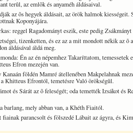
ant terûl, az emlõk és anyaméh áldásaival.
k az õs hegyek áldásait, az örök halmok kiességeit. Sz
tottnak Koponyájára.
as: reggel Ragadományt eszik, este pedig Zsákmányt 
égei, tizenketten, és ez az a mit mondott nékik az õ a
don áldásával áldá meg.
 monda: Én az én népemhez Takaríttatom, temessetek 
tteus Efron mezején van.
 Kanaán földén Mamré átellenében Makpelahnak mezej
a Khitteus Efrontól, temetésre Való örökségûl.
t és Sárát az õ feleségét; oda temették Izsákot és Reb
barlang, mely abban van, a Khéth Fiaitól.
fiainak parancsolt és fölszedé Lábait az ágyra, és Ki