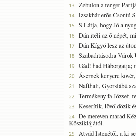
Zebulon a tenger Partjái
13
Izsakhár erõs Csontú S
14
S Látja, hogy Jó a nyuga
15
Dán ítéli az õ népét, m
16
Dán Kígyó lesz az úton,
17
Szabadításodra Várok 
18
Gád! had Háborgatja; m
19
Ásernek kenyere kövér, 
20
Nafthali, Gyorslábú sza
21
Termékeny fa József, ter
22
Keserítik, lövöldözik é
23
De mereven marad Kézíve
24
Kõsziklájától.
Atyád Istenétõl, a ki seg
25