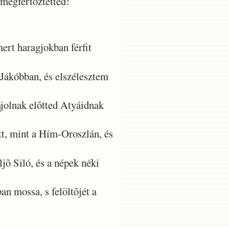
 megfertõztetted!
rt haragjokban férfit
 Jákóbban, és elszélesztem
jolnak elõtted Atyáidnak
t, mint a Hím-Oroszlán, és
jõ Siló, és a népek néki
n mossa, s felöltõjét a