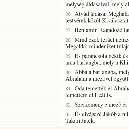
mélység áldásaival, mely al
Atyád áldásai Meghaladjá
26
testvérek közûl Kiválaszta
Benjamin Ragadozó fark
27
Mind ezek Izráel nemzets
28
Megáldá; mindeniket tulaj
És parancsola nékik és
29
ama barlangba, mely a Khi
Abba a barlangba, mely
30
Ábrahám a mezõvel együtt 
Oda temették el Ábrahámo
31
temettem el Leát is.
Szerzemény e mezõ és a 
32
És elvégezé Jákób a mit 
33
Takaríttaték.