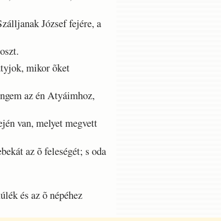
álljanak József fejére, a
oszt.
tyjok, mikor õket
engem az én Atyáimhoz,
én van, melyet megvett
ekát az õ feleségét; s oda
múlék és az õ népéhez