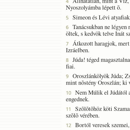
Állhatatlan, mint a Víz, 
4
Nyoszolyámba lépett õ.
Simeon és Lévi atyafiak,
5
Tanácsukban ne légyen ré
6
öltek, s kedvök telve Inát 
Átkozott haragjok, mert e
7
Izráelben.
Júda! téged magasztalnak
8
fiai.
Oroszlánkölyök Júda; Zsá
9
mint nõstény Oroszlán; ki v
Nem Múlik el Júdától a f
10
engednek.
Szõlõtõhöz köti Szamará
11
szõlõ vérében.
Bortól veresek szemei, t
12