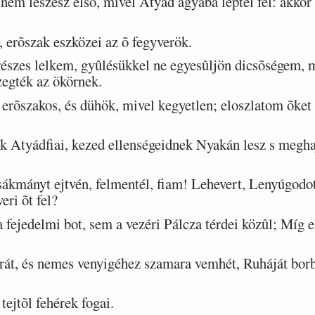
nem leszesz elsõ, mivel Atyád ágyába léptél fel: akkor
 erõszak eszközei az õ fegyverök.
szes lelkem, gyûlésükkel ne egyesûljön dicsõségem, me
szegték az ökörnek.
rõszakos, és dühök, mivel kegyetlen; eloszlatom õket
 Atyádfiai, kezed ellenségeidnek Nyakán lesz s megha
kmányt ejtvén, felmentél, fiam! Lehevert, Lenyúgodot
eri õt fel?
ejedelmi bot, sem a vezéri Pálcza térdei közûl; Míg el
t, és nemes venyigéhez szamara vemhét, Ruháját borba
ejtõl fehérek fogai.