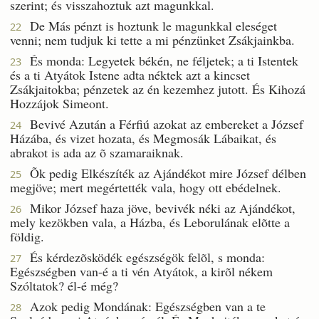
szerint; és visszahoztuk azt magunkkal.
De Más pénzt is hoztunk le magunkkal eleséget
22
venni; nem tudjuk ki tette a mi pénzünket Zsákjainkba.
És monda: Legyetek békén, ne féljetek; a ti Istentek
23
és a ti Atyátok Istene adta néktek azt a kincset
Zsákjaitokba; pénzetek az én kezemhez jutott. És Kihozá
Hozzájok Simeont.
Bevivé Azután a Férfiú azokat az embereket a József
24
Házába, és vizet hozata, és Megmosák Lábaikat, és
abrakot is ada az õ szamaraiknak.
Õk pedig Elkészíték az Ajándékot mire József délben
25
megjöve; mert megértették vala, hogy ott ebédelnek.
Mikor József haza jöve, bevivék néki az Ajándékot,
26
mely kezökben vala, a Házba, és Leborulának elõtte a
földig.
És kérdezõsködék egészségök felõl, s monda:
27
Egészségben van-é a ti vén Atyátok, a kirõl nékem
Szóltatok? él-é még?
Azok pedig Mondának: Egészségben van a te
28