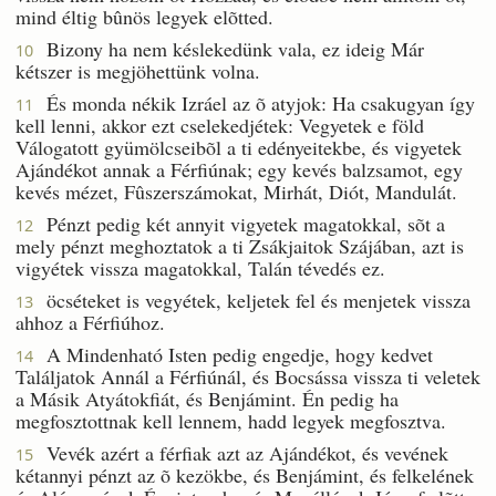
mind éltig bûnös legyek elõtted.
Bizony ha nem késlekedünk vala, ez ideig Már
10
kétszer is megjöhettünk volna.
És monda nékik Izráel az õ atyjok: Ha csakugyan így
11
kell lenni, akkor ezt cselekedjétek: Vegyetek e föld
Válogatott gyümölcseibõl a ti edényeitekbe, és vigyetek
Ajándékot annak a Férfiúnak; egy kevés balzsamot, egy
kevés mézet, Fûszerszámokat, Mirhát, Diót, Mandulát.
Pénzt pedig két annyit vigyetek magatokkal, sõt a
12
mely pénzt meghoztatok a ti Zsákjaitok Szájában, azt is
vigyétek vissza magatokkal, Talán tévedés ez.
öcséteket is vegyétek, keljetek fel és menjetek vissza
13
ahhoz a Férfiúhoz.
A Mindenható Isten pedig engedje, hogy kedvet
14
Találjatok Annál a Férfiúnál, és Bocsássa vissza ti veletek
a Másik Atyátokfiát, és Benjámint. Én pedig ha
megfosztottnak kell lennem, hadd legyek megfosztva.
Vevék azért a férfiak azt az Ajándékot, és vevének
15
kétannyi pénzt az õ kezökbe, és Benjámint, és felkelének