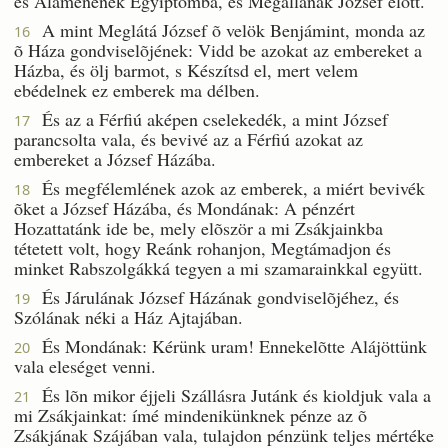
és Alámenének Égyiptomba, és Megállának József elõtt.
A mint Meglátá József õ velök Benjámint, monda az
16
õ Háza gondviselõjének: Vidd be azokat az embereket a
Házba, és ölj barmot, s Készítsd el, mert velem
ebédelnek ez emberek ma délben.
És az a Férfiú aképen cselekedék, a mint József
17
parancsolta vala, és bevivé az a Férfiú azokat az
embereket a József Házába.
És megfélemlének azok az emberek, a miért bevivék
18
õket a József Házába, és Mondának: A pénzért
Hozattatánk ide be, mely elõször a mi Zsákjainkba
tétetett volt, hogy Reánk rohanjon, Megtámadjon és
minket Rabszolgákká tegyen a mi szamarainkkal együtt.
És Járulának József Házának gondviselõjéhez, és
19
Szólának néki a Ház Ajtajában.
És Mondának: Kérünk uram! Ennekelõtte Alájöttünk
20
vala eleséget venni.
És lõn mikor éjjeli Szállásra Jutánk és kioldjuk vala a
21
mi Zsákjainkat: ímé mindenikünknek pénze az õ
Zsákjának Szájában vala, tulajdon pénzünk teljes mértéke