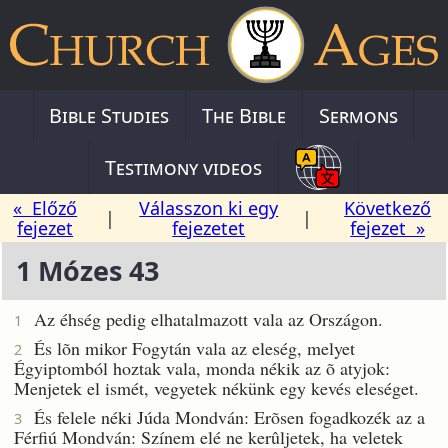
Bible Studies
The Bible
Sermons
Testimony videos
« Előző
Válasszon ki egy
Következő
|
|
fejezet
fejezetet
fejezet »
1 Mózes 43
Az éhség pedig elhatalmazott vala az Országon.
1
És lõn mikor Fogytán vala az eleség, melyet
2
Égyiptomból hoztak vala, monda nékik az õ atyjok:
Menjetek el ismét, vegyetek nékünk egy kevés eleséget.
És felele néki Júda Mondván: Erõsen fogadkozék az a
3
Férfiú Mondván: Színem elé ne kerûljetek, ha veletek