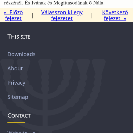
részénél. És Ivának és Megittasodának õ Nála.
« Előző
Válasszon ki egy
Következő
|
|
fejezet
fejezetet
fejezet »
This site
Downloads
About
Privacy
Sitemap
Contact