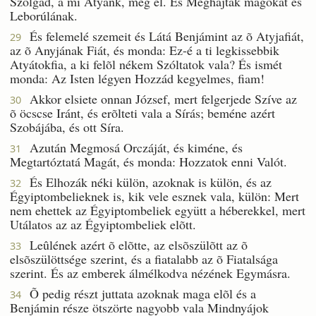
Szolgád, a mi Atyánk, még él. És Meghajták magokat és
Leborúlának.
És felemelé szemeit és Látá Benjámint az õ Atyjafiát,
29
az õ Anyjának Fiát, és monda: Ez-é a ti legkissebbik
Atyátokfia, a ki felõl nékem Szóltatok vala? És ismét
monda: Az Isten légyen Hozzád kegyelmes, fiam!
Akkor elsiete onnan József, mert felgerjede Szíve az
30
õ öcscse Iránt, és erõlteti vala a Sírás; beméne azért
Szobájába, és ott Síra.
Azután Megmosá Orczáját, és kiméne, és
31
Megtartóztatá Magát, és monda: Hozzatok enni Valót.
És Elhozák néki külön, azoknak is külön, és az
32
Égyiptombelieknek is, kik vele esznek vala, külön: Mert
nem ehettek az Égyiptombeliek együtt a héberekkel, mert
Utálatos az az Égyiptombeliek elõtt.
Leûlének azért õ elõtte, az elsõszülõtt az õ
33
elsõszülöttsége szerint, és a fiatalabb az õ Fiatalsága
szerint. És az emberek álmélkodva nézének Egymásra.
Õ pedig részt juttata azoknak maga elõl és a
34
Benjámin része ötszörte nagyobb vala Mindnyájok