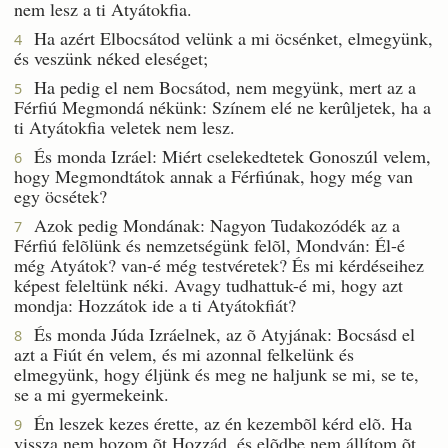
nem lesz a ti Atyátokfia.
Ha azért Elbocsátod velünk a mi öcsénket, elmegyünk,
4
és veszünk néked eleséget;
Ha pedig el nem Bocsátod, nem megyünk, mert az a
5
Férfiú Megmondá nékünk: Színem elé ne kerûljetek, ha a
ti Atyátokfia veletek nem lesz.
És monda Izráel: Miért cselekedtetek Gonoszúl velem,
6
hogy Megmondtátok annak a Férfiúnak, hogy még van
egy öcsétek?
Azok pedig Mondának: Nagyon Tudakozódék az a
7
Férfiú felõlünk és nemzetségünk felõl, Mondván: Él-é
még Atyátok? van-é még testvéretek? És mi kérdéseihez
képest feleltünk néki. Avagy tudhattuk-é mi, hogy azt
mondja: Hozzátok ide a ti Atyátokfiát?
És monda Júda Izráelnek, az õ Atyjának: Bocsásd el
8
azt a Fiút én velem, és mi azonnal felkelünk és
elmegyünk, hogy éljünk és meg ne haljunk se mi, se te,
se a mi gyermekeink.
Én leszek kezes érette, az én kezembõl kérd elõ. Ha
9
vissza nem hozom õt Hozzád, és elõdbe nem állítom õt,