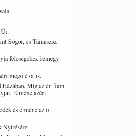
vala.
 Úr.
int Sógor, és Támaszsz
tyja feleségéhez bemegy
ért megölé õt is.
 Házában, Míg az én fiam
tyjai. Elméne azért
ódék és elméne az õ
 Nyírésére.