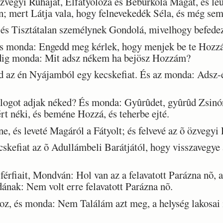
vegyi Ruháját, Elfátyolozá és Beburkolá Magát, és le
; mert Látja vala, hogy felnevekedék Séla, és még sem
és Tisztátalan személynek Gondolá, mivelhogy befedezt
s monda: Engedd meg kérlek, hogy menjek be te Hozzá
edig monda: Mit adsz nékem ha bejösz Hozzám?
 az én Nyájamból egy kecskefiat. És az monda: Adsz-
got adjak néked? És monda: Gyûrûdet, gyûrûd Zsinórj
t néki, és beméne Hozzá, és teherbe ejté.
, és leveté Magáról a Fátyolt; és felvevé az õ özvegyi 
kefiat az õ Adullámbeli Barátjától, hogy visszavegye 
rfiait, Mondván: Hol van az a felavatott Parázna nõ, a
ának: Nem volt erre felavatott Parázna nõ.
z, és monda: Nem Találám azt meg, a helység lakosai