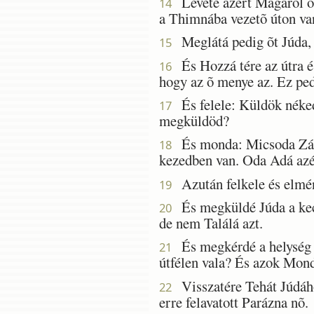
Leveté azért Magáról öz
14
a Thimnába vezetõ úton van
Meglátá pedig õt Júda, 
15
És Hozzá tére az útra é
16
hogy az õ menye az. Ez p
És felele: Küldök néked
17
megküldöd?
És monda: Micsoda Zálo
18
kezedben van. Oda Adá azér
Azután felkele és elméne
19
És megküldé Júda a kecs
20
de nem Találá azt.
És megkérdé a helység fé
21
útfélen vala? És azok Mond
Visszatére Tehát Júdáho
22
erre felavatott Parázna nõ.