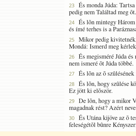
És monda Júda: Tartsa M
23
pedig nem Találtad meg õt
És lõn mintegy Három H
24
és ímé terhes is a Parázna
Mikor pedig kivitetnék, 
25
Mondá: Ismerd meg kérlek, 
És megisméré Júda és m
26
nem ismeré õt Júda többé.
És lõn az õ szûlésének 
27
És lõn, hogy szûlése köz
28
Ez jött ki elõször.
De lõn, hogy a mikor Vis
29
magadnak rést? Azért neve
És Utána kijöve az õ tes
30
feleségétõl bûnre Kényszerí