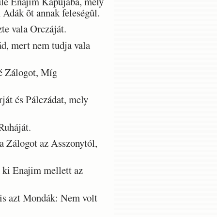
ûle Enajim Kapujába, mely
 Adák õt annak feleségûl.
e vala Orczáját.
d, mert nem tudja vala
é Zálogot, Míg
át és Pálczádat, mely
Ruháját.
a Zálogot az Asszonytól,
 ki Enajim mellett az
 is azt Mondák: Nem volt