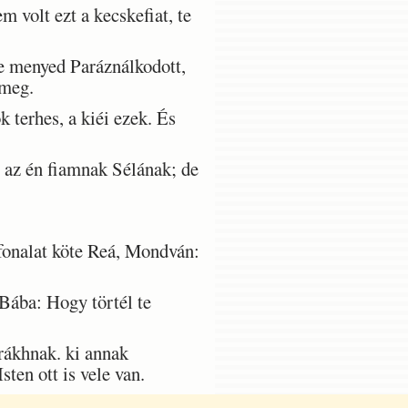
volt ezt a kecskefiat, te
 menyed Paráználkodott,
 meg.
 terhes, a kiéi ezek. És
az én fiamnak Sélának; de
fonalat köte Reá, Mondván:
Bába: Hogy törtél te
rákhnak. ki annak
ten ott is vele van.