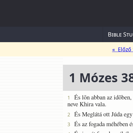
Bible Stu
« Előző 
1 Mózes 3
És lõn abban az idõben, h
1
neve Khira vala.
És Meglátá ott Júda egy 
2
És az fogada méhében és s
3