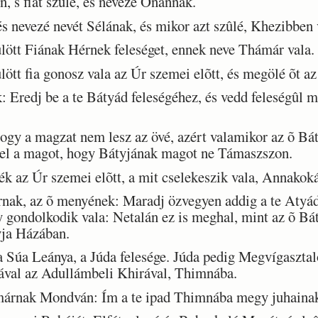
 s fiat szûle, és nevezé Ónánnak.
s nevezé nevét Sélának, és mikor azt szûlé, Khezibben 
lött Fiának Hérnek feleséget, ennek neve Thámár vala.
tt fia gonosz vala az Úr szemei elõtt, és megölé õt az
redj be a te Bátyád feleségéhez, és vedd feleségûl m
ogy a magzat nem lesz az övé, azért valamikor az õ Bá
la el a magot, hogy Bátyjának magot ne Támaszszon.
 az Úr szemei elõtt, a mit cselekeszik vala, Annakoká
k, az õ menyének: Maradj özvegyen addig a te Atyád
y gondolkodik vala: Netalán ez is meghal, mint az õ Bá
yja Házában.
úa Leánya, a Júda felesége. Júda pedig Megvígasztal
jával az Adullámbeli Khirával, Thimnába.
rnak Mondván: Ím a te ipad Thimnába megy juhainak