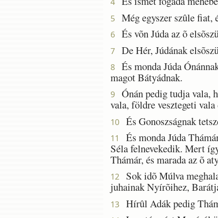
És ismét fogada méhében,
4
Még egyszer szûle fiat, é
5
És võn Júda az õ elsõszü
6
De Hér, Júdának elsõszülö
7
És monda Júda Ónánnak: E
8
magot Bátyádnak.
Ónán pedig tudja vala, h
9
vala, földre vesztegeti va
És Gonoszságnak tetszék
10
És monda Júda Thámárna
11
Séla felnevekedik. Mert íg
Thámár, és marada az õ at
Sok idõ Múlva meghala S
12
juhainak Nyírõihez, Barát
Hírûl Adák pedig Thámá
13