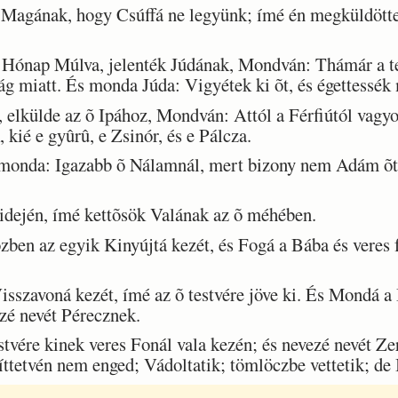
agának, hogy Csúffá ne legyünk; ímé én megküldöttem 
.
ónap Múlva, jelenték Júdának, Mondván: Thámár a te
ság miatt. És monda Júda: Vigyétek ki õt, és égettessék
elkülde az õ Ipához, Mondván: Attól a Férfiútól vagyok
kié e gyûrû, e Zsinór, és e Pálcza.
onda: Igazabb õ Nálamnál, mert bizony nem Adám õt 
idején, ímé kettõsök Valának az õ méhében.
ben az egyik Kinyújtá kezét, és Fogá a Bába és veres 
szavoná kezét, ímé az õ testvére jöve ki. És Mondá a 
zé nevét Pérecznek.
tvére kinek veres Fonál vala kezén; és nevezé nevét Ze
ttetvén nem enged; Vádoltatik; tömlöczbe vettetik; de Is