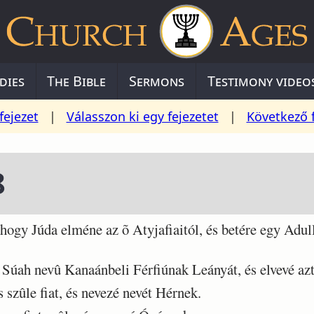
dies
The Bible
Sermons
Testimony video
fejezet
|
Válasszon ki egy fejezetet
|
Következő 
8
ogy Júda elméne az õ Atyjafiaitól, és betére egy Adul
Súah nevû Kanaánbeli Férfiúnak Leányát, és elvevé az
zûle fiat, és nevezé nevét Hérnek.