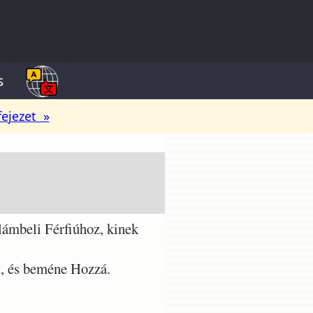
s
fejezet »
lámbeli Férfiúhoz, kinek
t, és beméne Hozzá.