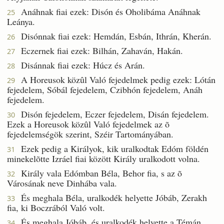
Anáhnak fiai ezek: Disón és Oholibáma Anáhnak
25
Leánya.
Disónnak fiai ezek: Hemdán, Esbán, Ithrán, Kherán.
26
Eczernek fiai ezek: Bilhán, Zahaván, Hakán.
27
Disánnak fiai ezek: Húcz és Arán.
28
A Horeusok közûl Való fejedelmek pedig ezek: Lótán
29
fejedelem, Sóbál fejedelem, Czibhón fejedelem, Anáh
fejedelem.
Disón fejedelem, Eczer fejedelem, Disán fejedelem.
30
Ezek a Horeusok közûl Való fejedelmek az õ
fejedelemségök szerint, Széir Tartományában.
Ezek pedig a Királyok, kik uralkodtak Edóm földén
31
minekelõtte Izráel fiai között Király uralkodott volna.
Király vala Edómban Béla, Behor fia, s az õ
32
Városának neve Dinhába vala.
És meghala Béla, uralkodék helyette Jóbáb, Zerakh
33
fia, ki Boczrából Való volt.
És meghala Jóbáb, és uralkodék helyette a Témán
34