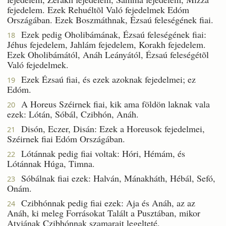
fejedelem. Ezek Rehuéltõl Való fejedelmek Edóm
Országában. Ezek Boszmáthnak, Ézsaú feleségének fiai.
Ezek pedig Oholibámának, Ézsaú feleségének fiai:
18
Jéhus fejedelem, Jahlám fejedelem, Korakh fejedelem.
Ezek Oholibámától, Anáh Leányától, Ézsaú feleségétõl
Való fejedelmek.
Ezek Ézsaú fiai, és ezek azoknak fejedelmei; ez
19
Edóm.
A Horeus Széirnek fiai, kik ama földön laknak vala
20
ezek: Lótán, Sóbál, Czibhón, Anáh.
Disón, Eczer, Disán: Ezek a Horeusok fejedelmei,
21
Széirnek fiai Edóm Országában.
Lótánnak pedig fiai voltak: Hóri, Hémám, és
22
Lótánnak Húga, Timna.
Sóbálnak fiai ezek: Halván, Mánakháth, Hébál, Sefó,
23
Onám.
Czibhónnak pedig fiai ezek: Aja és Anáh, az az
24
Anáh, ki meleg Forrásokat Talált a Pusztában, mikor
Atyjának Czibhónnak szamarait legelteté.