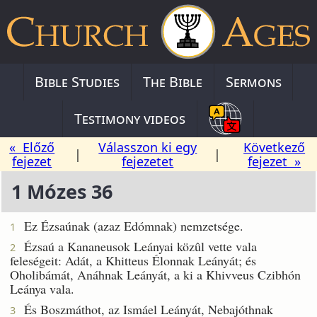
Bible Studies
The Bible
Sermons
Testimony videos
« Előző
Válasszon ki egy
Következő
|
|
fejezet
fejezetet
fejezet »
1 Mózes 36
Ez Ézsaúnak (azaz Edómnak) nemzetsége.
1
Ézsaú a Kananeusok Leányai közûl vette vala
2
feleségeit: Adát, a Khitteus Élonnak Leányát; és
Oholibámát, Anáhnak Leányát, a ki a Khivveus Czibhón
Leánya vala.
És Boszmáthot, az Ismáel Leányát, Nebajóthnak
3