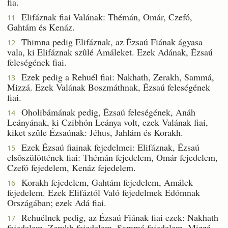
fia.
Elifáznak fiai Valának: Thémán, Omár, Czefó,
11
Gahtám és Kenáz.
Thimna pedig Elifáznak, az Ézsaú Fiának ágyasa
12
vala, ki Elifáznak szûlé Amáleket. Ezek Adának, Ézsaú
feleségének fiai.
Ezek pedig a Rehuél fiai: Nakhath, Zerakh, Sammá,
13
Mizzá. Ezek Valának Boszmáthnak, Ézsaú feleségének
fiai.
Oholibámának pedig, Ézsaú feleségének, Anáh
14
Leányának, ki Czibhón Leánya volt, ezek Valának fiai,
kiket szûle Ézsaúnak: Jéhus, Jahlám és Korakh.
Ezek Ézsaú fiainak fejedelmei: Elifáznak, Ézsaú
15
elsõszülöttének fiai: Thémán fejedelem, Omár fejedelem,
Czefó fejedelem, Kenáz fejedelem.
Korakh fejedelem, Gahtám fejedelem, Amálek
16
fejedelem. Ezek Elifáztól Való fejedelmek Edómnak
Országában; ezek Adá fiai.
Rehuélnek pedig, az Ézsaú Fiának fiai ezek: Nakhath
17
fejedelem, Zerakh fejedelem, Sammá fejedelem, Mizzá