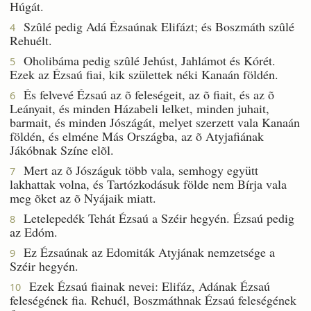
Húgát.
Szûlé pedig Adá Ézsaúnak Elifázt; és Boszmáth szûlé
4
Rehuélt.
Oholibáma pedig szûlé Jehúst, Jahlámot és Kórét.
5
Ezek az Ézsaú fiai, kik születtek néki Kanaán földén.
És felvevé Ézsaú az õ feleségeit, az õ fiait, és az õ
6
Leányait, és minden Házabeli lelket, minden juhait,
barmait, és minden Jószágát, melyet szerzett vala Kanaán
földén, és elméne Más Országba, az õ Atyjafiának
Jákóbnak Színe elõl.
Mert az õ Jószáguk több vala, semhogy együtt
7
lakhattak volna, és Tartózkodásuk földe nem Bírja vala
meg õket az õ Nyájaik miatt.
Letelepedék Tehát Ézsaú a Széir hegyén. Ézsaú pedig
8
az Edóm.
Ez Ézsaúnak az Edomiták Atyjának nemzetsége a
9
Széir hegyén.
Ezek Ézsaú fiainak nevei: Elifáz, Adának Ézsaú
10
feleségének fia. Rehuél, Boszmáthnak Ézsaú feleségének