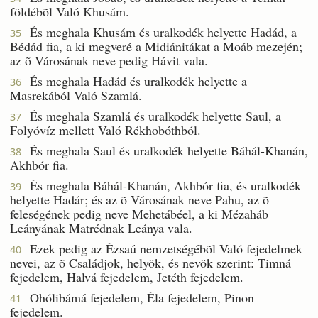
földébõl Való Khusám.
És meghala Khusám és uralkodék helyette Hadád, a
35
Bédád fia, a ki megveré a Midiánitákat a Moáb mezején;
az õ Városának neve pedig Hávit vala.
És meghala Hadád és uralkodék helyette a
36
Masrekából Való Szamlá.
És meghala Szamlá és uralkodék helyette Saul, a
37
Folyóvíz mellett Való Rékhobóthból.
És meghala Saul és uralkodék helyette Báhál-Khanán,
38
Akhbór fia.
És meghala Báhál-Khanán, Akhbór fia, és uralkodék
39
helyette Hadár; és az õ Városának neve Pahu, az õ
feleségének pedig neve Mehetábéel, a ki Mézaháb
Leányának Matrédnak Leánya vala.
Ezek pedig az Ézsaú nemzetségébõl Való fejedelmek
40
nevei, az õ Családjok, helyök, és nevök szerint: Timná
fejedelem, Halvá fejedelem, Jetéth fejedelem.
Ohólibámá fejedelem, Éla fejedelem, Pinon
41
fejedelem.