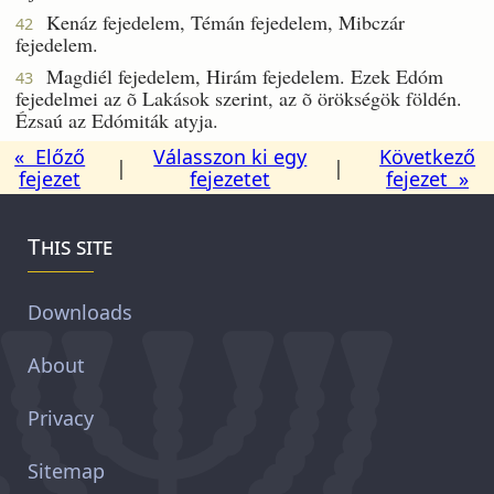
Kenáz fejedelem, Témán fejedelem, Mibczár
42
fejedelem.
Magdiél fejedelem, Hirám fejedelem. Ezek Edóm
43
fejedelmei az õ Lakások szerint, az õ örökségök földén.
Ézsaú az Edómiták atyja.
« Előző
Válasszon ki egy
Következő
|
|
fejezet
fejezetet
fejezet »
This site
Downloads
About
Privacy
Sitemap