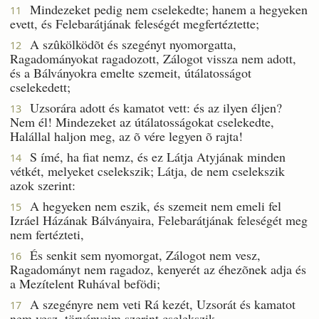
Mindezeket pedig nem cselekedte; hanem a hegyeken
11
evett, és Felebarátjának feleségét megfertéztette;
A szûkölködõt és szegényt nyomorgatta,
12
Ragadományokat ragadozott, Zálogot vissza nem adott,
és a Bálványokra emelte szemeit, útálatosságot
cselekedett;
Uzsorára adott és kamatot vett: és az ilyen éljen?
13
Nem él! Mindezeket az útálatosságokat cselekedte,
Halállal haljon meg, az õ vére legyen õ rajta!
S ímé, ha fiat nemz, és ez Látja Atyjának minden
14
vétkét, melyeket cselekszik; Látja, de nem cselekszik
azok szerint:
A hegyeken nem eszik, és szemeit nem emeli fel
15
Izráel Házának Bálványaira, Felebarátjának feleségét meg
nem fertézteti,
És senkit sem nyomorgat, Zálogot nem vesz,
16
Ragadományt nem ragadoz, kenyerét az éhezõnek adja és
a Mezítelent Ruhával befödi;
A szegényre nem veti Rá kezét, Uzsorát és kamatot
17
nem vesz, törvényeim szerint cselekszik,