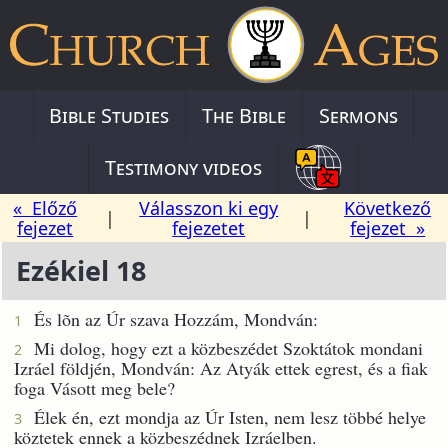
Bible Studies
The Bible
Sermons
Testimony videos
« Előző
Válasszon ki egy
Következő
|
|
fejezet
fejezetet
fejezet »
Ezékiel 18
És lõn az Úr szava Hozzám, Mondván:
1
Mi dolog, hogy ezt a közbeszédet Szoktátok mondani
2
Izráel földjén, Mondván: Az Atyák ettek egrest, és a fiak
foga Vásott meg bele?
Élek én, ezt mondja az Úr Isten, nem lesz többé helye
3
köztetek ennek a közbeszédnek Izráelben.