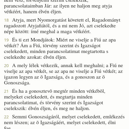
parancsolataimban Jár: az ilyen ne haljon meg atyja
vétkéért, hanem élvén éljen.
Atyja, mert Nyomorgatást követett el, Ragadományt
18
ragadozott Atyjafiától, és a mi nem Jó, azt cselekedte
népe között: ímé meghal a maga vétkéért.
És ti ezt Mondjátok: Miért ne viselje a Fiú az apa
19
vétkét? Ám a Fiú, törvény szerint és Igazságot
cselekedett, minden parancsolatimat megtartotta s
cselekedte azokat: élvén éljen.
A mely lélek vétkezik, annak kell meghalni; a Fiú ne
20
viselje az apa vétkét, se az apa ne viselje a Fiú vétkét; az
igazon legyen az õ Igazsága, és a gonoszon az õ
Gonoszsága.
És ha a gonosztevõ megtér minden vétkébõl,
21
melyeket cselekedett, és megtartja minden
parancsolatimat, és törvény szerint és Igazságot
cselekszik: élvén éljen, és meg ne haljon.
Semmi Gonoszságáról, melyet cselekedett, emlékezés
22
nem lészen; az õ Igazságáért, melyet cselekedett, élni
fog.