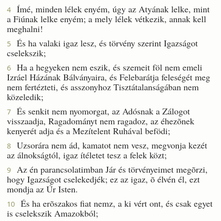
Ímé, minden lélek enyém, úgy az Atyának lelke, mint
4
a Fiúnak lelke enyém; a mely lélek vétkezik, annak kell
meghalni!
És ha valaki igaz lesz, és törvény szerint Igazságot
5
cselekszik;
Ha a hegyeken nem eszik, és szemeit föl nem emeli
6
Izráel Házának Bálványaira, és Felebarátja feleségét meg
nem fertézteti, és asszonyhoz Tisztátalanságában nem
közeledik;
És senkit nem nyomorgat, az Adósnak a Zálogot
7
visszaadja, Ragadományt nem ragadoz, az éhezõnek
kenyerét adja és a Mezítelent Ruhával befödi;
Uzsorára nem ád, kamatot nem vesz, megvonja kezét
8
az álnokságtól, igaz ítéletet tesz a felek közt;
Az én parancsolatimban Jár és törvényeimet megõrzi,
9
hogy Igazságot cselekedjék; ez az igaz, õ élvén él, ezt
mondja az Úr Isten.
És ha erõszakos fiat nemz, a ki vért ont, és csak egyet
10
is cselekszik Amazokból;