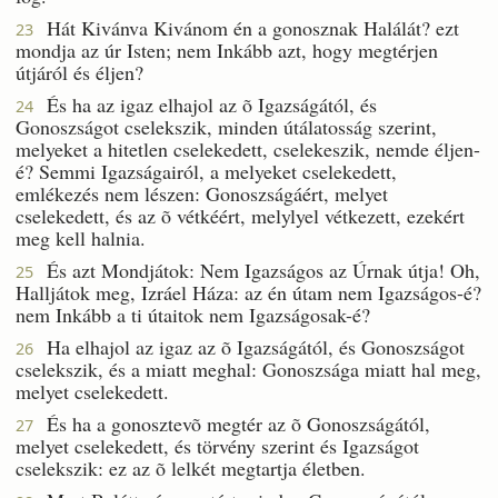
Hát Kivánva Kivánom én a gonosznak Halálát? ezt
23
mondja az úr Isten; nem Inkább azt, hogy megtérjen
útjáról és éljen?
És ha az igaz elhajol az õ Igazságától, és
24
Gonoszságot cselekszik, minden útálatosság szerint,
melyeket a hitetlen cselekedett, cselekeszik, nemde éljen-
é? Semmi Igazságairól, a melyeket cselekedett,
emlékezés nem lészen: Gonoszságáért, melyet
cselekedett, és az õ vétkéért, melylyel vétkezett, ezekért
meg kell halnia.
És azt Mondjátok: Nem Igazságos az Úrnak útja! Oh,
25
Halljátok meg, Izráel Háza: az én útam nem Igazságos-é?
nem Inkább a ti útaitok nem Igazságosak-é?
Ha elhajol az igaz az õ Igazságától, és Gonoszságot
26
cselekszik, és a miatt meghal: Gonoszsága miatt hal meg,
melyet cselekedett.
És ha a gonosztevõ megtér az õ Gonoszságától,
27
melyet cselekedett, és törvény szerint és Igazságot
cselekszik: ez az õ lelkét megtartja életben.