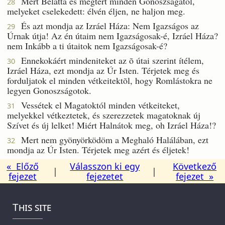
Mert Belátta és megtért minden Gonoszságától,
28
melyeket cselekedett: élvén éljen, ne haljon meg.
És azt mondja az Izráel Háza: Nem Igazságos az
29
Úrnak útja! Az én útaim nem Igazságosak-é, Izráel Háza?
nem Inkább a ti útaitok nem Igazságosak-é?
Ennekokáért mindeniteket az õ útai szerint ítélem,
30
Izráel Háza, ezt mondja az Úr Isten. Térjetek meg és
forduljatok el minden vétkeitektõl, hogy Romlástokra ne
legyen Gonoszságotok.
Vessétek el Magatoktól minden vétkeiteket,
31
melyekkel vétkeztetek, és szerezzetek magatoknak új
Szívet és új lelket! Miért Halnátok meg, oh Izráel Háza!?
Mert nem gyönyörködöm a Meghaló Halálában, ezt
32
mondja az Úr Isten. Térjetek meg azért és éljetek!
« Előző
Válasszon ki egy
Következő
|
|
fejezet
fejezetet
fejezet »
This site