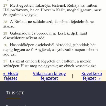
Mert egyetlen Takarója, testének Ruhája az: miben
27
Háljon?bizony, ha én Hozzám Kiált, meghallgatom; mert
én irgalmas vagyok.
A Bírákat ne szidalmazd, és néped fejedelmét ne
28
átkozd.
Gabonáddal és boroddal ne késlekedjél; fiaid
29
elsõszülöttét nékem add.
Hasonlóképen cselekedjél ökröddel, juhoddal; hét
30
napig legyen az õ Anyjával, a nyolczadik napon nékem
add azt.
És szent emberek legyetek én elõttem; a mezõn
31
széttépett Húst meg ne egyétek; az ebnek vessétek azt.
« Előző
Válasszon ki egy
Következő
|
|
fejezet
fejezetet
fejezet »
This site