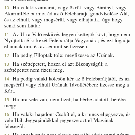
Ha valaki szamarat, vagy ökröt, vagy Bárányt, vagy
10
Akármiféle barmot ád az õ Felebarátja gondviselése Alá,
és az elhull, vagy megsérûl, vagy elhajtatik, úgy hogy
senki sem Látta:
Az Úrra Való esküvés legyen kettejök közt, hogy nem
11
Nyújtotta-é ki kezét Felebarátja Vagyonára; és ezt fogadja
el annak ura, és az semmit se fizessen.
Ha pedig Ellopták tõle: megfizesse az Urának.
12
Ha széttépetett, hozza el azt Bizonyságúl; a
13
széttépettet nem fizeti meg.
Ha pedig valaki kölcsön kér az õ Felebarátjától, és az
14
megsérûl vagy elhull Urának Távollétében: fizesse meg a
Kárt.
Ha ura vele van, nem fizet; ha bérbe adatott, bérébe
15
megy.
Ha valaki hajadont Csábít el, a ki nincs eljegyezve, és
16
vele Hál: Jegyajándékkal jegyezze azt el Magának
feleségûl.
Ha annak atyja nem akarja azt néki adni: annyi pénzt