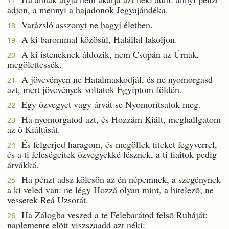
17
adjon, a mennyi a hajadonok Jegyajándéka.
Varázsló asszonyt ne hagyj életben.
18
A ki barommal közösûl, Halállal lakoljon.
19
A ki isteneknek áldozik, nem Csupán az Úrnak,
20
megölettessék.
A jövevényen ne Hatalmaskodjál, és ne nyomorgasd
21
azt, mert jövevények voltatok Égyiptom földén.
Egy özvegyet vagy árvát se Nyomorítsatok meg.
22
Ha nyomorgatod azt, és Hozzám Kiált, meghallgatom
23
az õ Kiáltását.
És felgerjed haragom, és megöllek titeket fegyverrel,
24
és a ti feleségeitek özvegyekké lésznek, a ti fiaitok pedig
árvákká.
Ha pénzt adsz kölcsön az én népemnek, a szegénynek
25
a ki veled van: ne légy Hozzá olyan mint, a hitelezõ; ne
vessetek Reá Uzsorát.
Ha Zálogba veszed a te Felebarátod felsõ Ruháját:
26
naplemente elõtt viszszaadd azt néki: