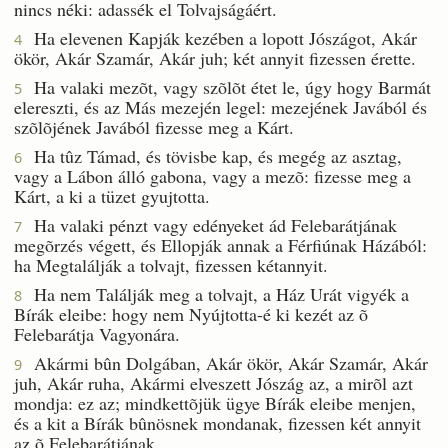
nincs néki: adassék el Tolvajságáért.
Ha elevenen Kapják kezében a lopott Jószágot, Akár
4
ökör, Akár Szamár, Akár juh; két annyit fizessen érette.
Ha valaki mezõt, vagy szõlõt étet le, úgy hogy Barmát
5
elereszti, és az Más mezején legel: mezejének Javából és
szõlõjének Javából fizesse meg a Kárt.
Ha tûz Támad, és tövisbe kap, és megég az asztag,
6
vagy a Lábon álló gabona, vagy a mezõ: fizesse meg a
Kárt, a ki a tüzet gyujtotta.
Ha valaki pénzt vagy edényeket ád Felebarátjának
7
megõrzés végett, és Ellopják annak a Férfiúnak Házából:
ha Megtalálják a tolvajt, fizessen kétannyit.
Ha nem Találják meg a tolvajt, a Ház Urát vigyék a
8
Bírák eleibe: hogy nem Nyújtotta-é ki kezét az õ
Felebarátja Vagyonára.
Akármi bûn Dolgában, Akár ökör, Akár Szamár, Akár
9
juh, Akár ruha, Akármi elveszett Jószág az, a mirõl azt
mondja: ez az; mindkettõjük ügye Bírák eleibe menjen,
és a kit a Bírák bûnösnek mondanak, fizessen két annyit
az õ Felebarátjának.