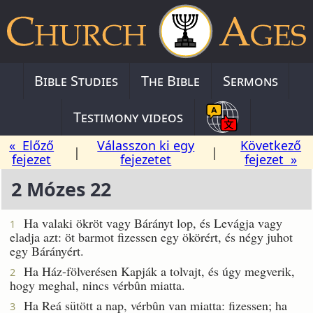
Bible Studies
The Bible
Sermons
Testimony videos
« Előző
Válasszon ki egy
Következő
|
|
fejezet
fejezetet
fejezet »
2 Mózes 22
Ha valaki ökröt vagy Bárányt lop, és Levágja vagy
1
eladja azt: öt barmot fizessen egy ökörért, és négy juhot
egy Bárányért.
Ha Ház-fölverésen Kapják a tolvajt, és úgy megverik,
2
hogy meghal, nincs vérbûn miatta.
Ha Reá sütött a nap, vérbûn van miatta: fizessen; ha
3