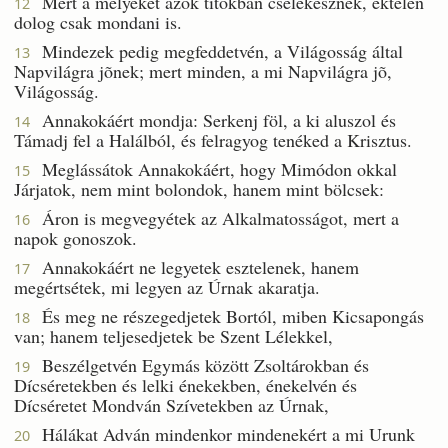
Mert a melyeket azok titokban cselekesznek, éktelen
12
dolog csak mondani is.
Mindezek pedig megfeddetvén, a Világosság által
13
Napvilágra jõnek; mert minden, a mi Napvilágra jõ,
Világosság.
Annakokáért mondja: Serkenj föl, a ki aluszol és
14
Támadj fel a Halálból, és felragyog tenéked a Krisztus.
Meglássátok Annakokáért, hogy Mimódon okkal
15
Járjatok, nem mint bolondok, hanem mint bölcsek:
Áron is megvegyétek az Alkalmatosságot, mert a
16
napok gonoszok.
Annakokáért ne legyetek esztelenek, hanem
17
megértsétek, mi legyen az Úrnak akaratja.
És meg ne részegedjetek Bortól, miben Kicsapongás
18
van; hanem teljesedjetek be Szent Lélekkel,
Beszélgetvén Egymás között Zsoltárokban és
19
Dícséretekben és lelki énekekben, énekelvén és
Dícséretet Mondván Szívetekben az Úrnak,
Hálákat Adván mindenkor mindenekért a mi Urunk
20