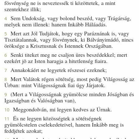
fösvénység ne is neveztessék ti közöttetek, a mint
szentekhez illik;
Sem Undokság, vagy bolond beszéd, vagy Trágárság,
4
melyek nem illenek: hanem Inkább Háláadás.
Mert azt Jól Tudjátok, hogy egy Paráznának is, vagy
5
Tisztátalannak, vagy fösvénynek, ki Bálványimádó, nincs
öröksége a Krisztusnak és Istennek Országában.
Senki titeket meg ne csaljon üres beszédekkel; mert
6
ezekért jõ az Isten haragja a hitetlenség fiaira.
Annakokáért ne legyetek részesei ezeknek;
7
Mert Valátok régen sötétség, most pedig Világosság az
8
Úrban: mint Világosságnak fiai úgy Járjatok.
(Mert a Világosságnak gyümölcse minden Jóságban és
9
Igazságban és Valóságban van),
Meggondolván, mi legyen kedves az Úrnak.
10
És ne legyen közösségtek a sötétségnek
11
gyümölcstelen cselekedeteivel, hanem Inkább meg is
feddjétek azokat;