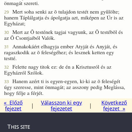
önmagát szereti.
Mert soha senki az õ tulajdon testét nem gyûlölte;
29
hanem Táplálgatja és ápolgatja azt, miképen az Úr is az
Egyházat;
Mert az Õ testének tagjai vagyunk, az Õ testébõl és
30
az Õ Csontjaiból Valók.
Annakokáért elhagyja ember Atyját és Anyját, és
31
ragaszkodik az õ feleségéhez; és lesznek ketten egy
testté.
Felette nagy titok ez: de én a Krisztusról és az
32
Egyházról Szólok.
Hanem azért ti is egyen-egyen, ki-ki az õ feleségét
33
úgy szeresse, mint önmagát; az asszony pedig Meglássa,
hogy félje a férjét.
« Előző
Válasszon ki egy
Következő
|
|
fejezet
fejezetet
fejezet »
This site