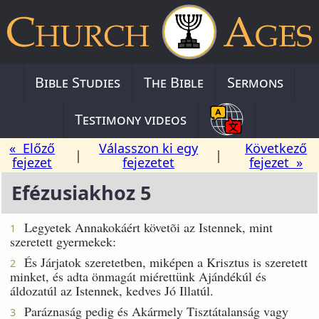
Bible Studies
The Bible
Sermons
Testimony videos
« Előző
Válasszon ki egy
Következő
|
|
fejezet
fejezetet
fejezet »
Efézusiakhoz 5
Legyetek Annakokáért követõi az Istennek, mint
1
szeretett gyermekek:
És Járjatok szeretetben, miképen a Krisztus is szeretett
2
minket, és adta önmagát miérettünk Ajándékúl és
áldozatúl az Istennek, kedves Jó Illatúl.
Paráznaság pedig és Akármely Tisztátalanság vagy
3