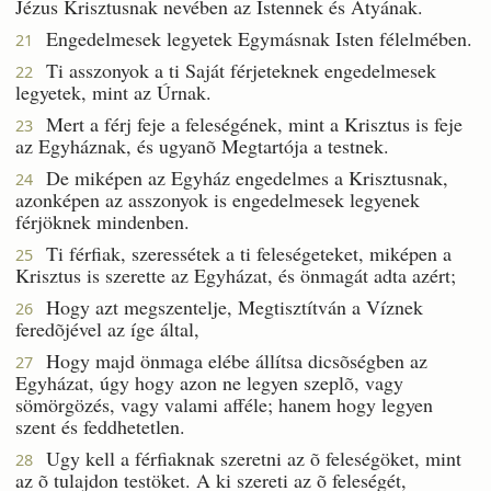
Jézus Krisztusnak nevében az Istennek és Atyának.
Engedelmesek legyetek Egymásnak Isten félelmében.
21
Ti asszonyok a ti Saját férjeteknek engedelmesek
22
legyetek, mint az Úrnak.
Mert a férj feje a feleségének, mint a Krisztus is feje
23
az Egyháznak, és ugyanõ Megtartója a testnek.
De miképen az Egyház engedelmes a Krisztusnak,
24
azonképen az asszonyok is engedelmesek legyenek
férjöknek mindenben.
Ti férfiak, szeressétek a ti feleségeteket, miképen a
25
Krisztus is szerette az Egyházat, és önmagát adta azért;
Hogy azt megszentelje, Megtisztítván a Víznek
26
feredõjével az íge által,
Hogy majd önmaga elébe állítsa dicsõségben az
27
Egyházat, úgy hogy azon ne legyen szeplõ, vagy
sömörgözés, vagy valami afféle; hanem hogy legyen
szent és feddhetetlen.
Ugy kell a férfiaknak szeretni az õ feleségöket, mint
28
az õ tulajdon testöket. A ki szereti az õ feleségét,