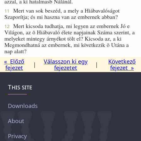
azzal, a ki hatalmasb Nálánál.
Mert van sok beszéd, a mely a Hiábavalóságot
11
Szaporítja; és mi haszna van az embernek abban?
Mert kicsoda tudhatja, mi legyen az embernek Jó e
12
Világon, az õ Hiábavaló élete napjainak Száma szerint, a
melyeket mintegy árnyékot tölt el? Kicsoda az, a ki
Megmondhatná az embernek, mi következik õ Utána a
nap alatt?
« Előző
Válasszon ki egy
Következő
|
|
fejezet
fejezetet
fejezet »
This site
Downloads
About
Privacy