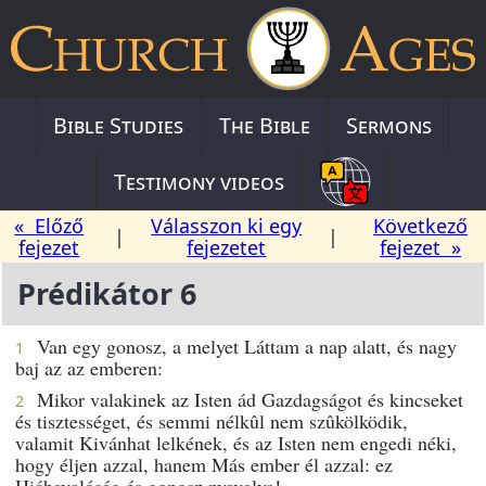
Bible Studies
The Bible
Sermons
Testimony videos
« Előző
Válasszon ki egy
Következő
|
|
fejezet
fejezetet
fejezet »
Prédikátor 6
Van egy gonosz, a melyet Láttam a nap alatt, és nagy
1
baj az az emberen:
Mikor valakinek az Isten ád Gazdagságot és kincseket
2
és tisztességet, és semmi nélkûl nem szûkölködik,
valamit Kivánhat lelkének, és az Isten nem engedi néki,
hogy éljen azzal, hanem Más ember él azzal: ez
Hiábavalóság és gonosz nyavalya!