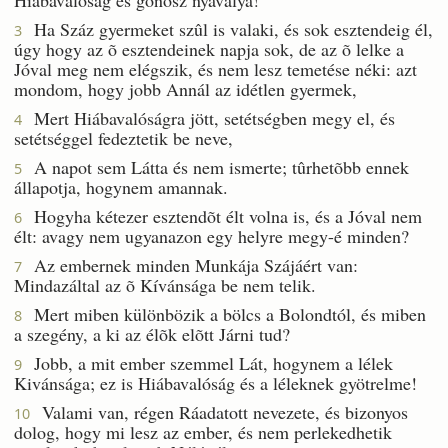
Ha Száz gyermeket szûl is valaki, és sok esztendeig él,
3
úgy hogy az õ esztendeinek napja sok, de az õ lelke a
Jóval meg nem elégszik, és nem lesz temetése néki: azt
mondom, hogy jobb Annál az idétlen gyermek,
Mert Hiábavalóságra jött, setétségben megy el, és
4
setétséggel fedeztetik be neve,
A napot sem Látta és nem ismerte; tûrhetõbb ennek
5
állapotja, hogynem amannak.
Hogyha kétezer esztendõt élt volna is, és a Jóval nem
6
élt: avagy nem ugyanazon egy helyre megy-é minden?
Az embernek minden Munkája Szájáért van:
7
Mindazáltal az õ Kívánsága be nem telik.
Mert miben különbözik a bölcs a Bolondtól, és miben
8
a szegény, a ki az élõk elõtt Járni tud?
Jobb, a mit ember szemmel Lát, hogynem a lélek
9
Kivánsága; ez is Hiábavalóság és a léleknek gyötrelme!
Valami van, régen Ráadatott nevezete, és bizonyos
10
dolog, hogy mi lesz az ember, és nem perlekedhetik