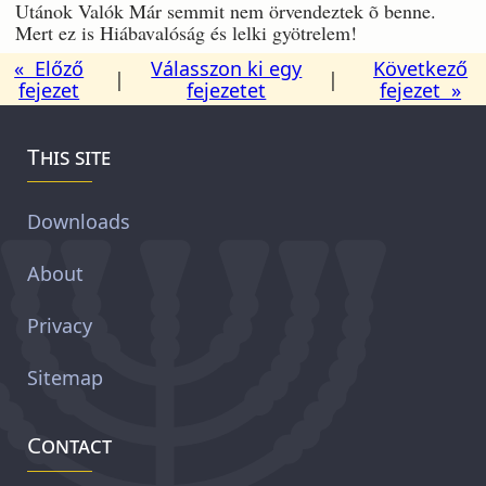
Utánok Valók Már semmit nem örvendeztek õ benne.
Mert ez is Hiábavalóság és lelki gyötrelem!
« Előző
Válasszon ki egy
Következő
|
|
fejezet
fejezetet
fejezet »
This site
Downloads
About
Privacy
Sitemap
Contact