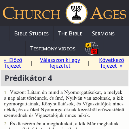
Bible Studies
The Bible
Sermons
Testimony videos
« Előző
Válasszon ki egy
Következő
|
|
fejezet
fejezetet
fejezet »
Prédikátor 4
Viszont Látám én mind a Nyomorgatásokat, a melyek
1
a nap alatt történnek, és ímé, Nyilván van azoknak, a kik
nyomorgattatnak, Könyhullatások, és Vígasztalójok nincs
nékik; és az õket Nyomorgatóknak kezekbõl erõszaktételt
szenvednek és Vígasztalójuk nincs nékik.
És dicsérém én a megholtakat, a kik Már meghaltak
2
vala, az élõk felett, a kik még élnek;