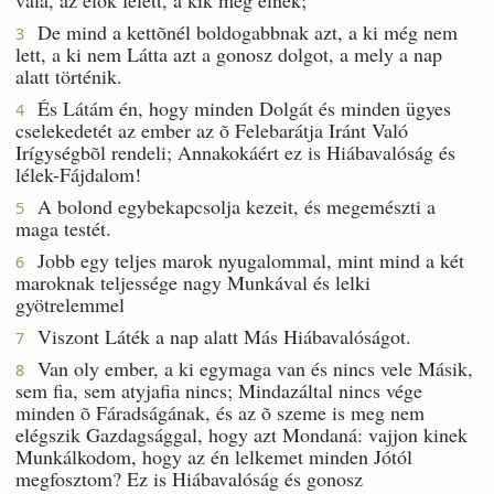
De mind a kettõnél boldogabbnak azt, a ki még nem
3
lett, a ki nem Látta azt a gonosz dolgot, a mely a nap
alatt történik.
És Látám én, hogy minden Dolgát és minden ügyes
4
cselekedetét az ember az õ Felebarátja Iránt Való
Irígységbõl rendeli; Annakokáért ez is Hiábavalóság és
lélek-Fájdalom!
A bolond egybekapcsolja kezeit, és megemészti a
5
maga testét.
Jobb egy teljes marok nyugalommal, mint mind a két
6
maroknak teljessége nagy Munkával és lelki
gyötrelemmel
Viszont Láték a nap alatt Más Hiábavalóságot.
7
Van oly ember, a ki egymaga van és nincs vele Másik,
8
sem fia, sem atyjafia nincs; Mindazáltal nincs vége
minden õ Fáradságának, és az õ szeme is meg nem
elégszik Gazdagsággal, hogy azt Mondaná: vajjon kinek
Munkálkodom, hogy az én lelkemet minden Jótól
megfosztom? Ez is Hiábavalóság és gonosz