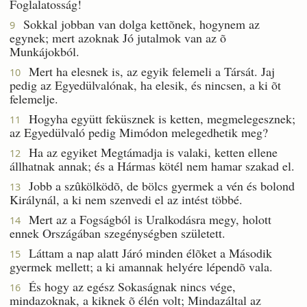
Foglalatosság!
Sokkal jobban van dolga kettõnek, hogynem az
9
egynek; mert azoknak Jó jutalmok van az õ
Munkájokból.
Mert ha elesnek is, az egyik felemeli a Társát. Jaj
10
pedig az Egyedülvalónak, ha elesik, és nincsen, a ki õt
felemelje.
Hogyha együtt feküsznek is ketten, megmelegesznek;
11
az Egyedülvaló pedig Mimódon melegedhetik meg?
Ha az egyiket Megtámadja is valaki, ketten ellene
12
állhatnak annak; és a Hármas kötél nem hamar szakad el.
Jobb a szûkölködõ, de bölcs gyermek a vén és bolond
13
Királynál, a ki nem szenvedi el az intést többé.
Mert az a Fogságból is Uralkodásra megy, holott
14
ennek Országában szegénységben született.
Láttam a nap alatt Járó minden élõket a Második
15
gyermek mellett; a ki amannak helyére lépendõ vala.
És hogy az egész Sokaságnak nincs vége,
16
mindazoknak, a kiknek õ élén volt; Mindazáltal az