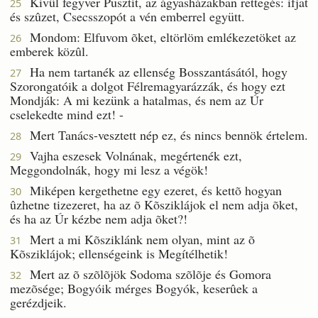
Kivûl fegyver Pusztít, az ágyasházakban rettegés: ifjat
25
és szûzet, Csecsszopót a vén emberrel együtt.
Mondom: Elfuvom õket, eltörlöm emlékezetöket az
26
emberek közûl.
Ha nem tartanék az ellenség Bosszantásától, hogy
27
Szorongatóik a dolgot Félremagyarázzák, és hogy ezt
Mondják: A mi kezünk a hatalmas, és nem az Úr
cselekedte mind ezt! -
Mert Tanács-vesztett nép ez, és nincs bennök értelem.
28
Vajha eszesek Volnának, megértenék ezt,
29
Meggondolnák, hogy mi lesz a végök!
Miképen kergethetne egy ezeret, és kettõ hogyan
30
ûzhetne tizezeret, ha az õ Kõsziklájok el nem adja õket,
és ha az Úr kézbe nem adja õket?!
Mert a mi Kõsziklánk nem olyan, mint az õ
31
Kõsziklájok; ellenségeink is Megítélhetik!
Mert az õ szõlõjök Sodoma szõlõje és Gomora
32
mezõsége; Bogyóik mérges Bogyók, keserûek a
gerézdjeik.