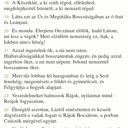
A Kõsziklát, a ki szült téged, elfeledted;
18
megfelejtkeztél Istenrõl, a ki nemzett téged.
Látta ezt az Úr és Megútálta Bosszúságában az õ fiait
19
és Leányait.
És monda: Elrejtem Orczámat elõlök, hadd Látom,
20
mi lesz a végök? Mert elzüllött nemzetség ez, fiak, a
kikben nincs hûség!
Azzal ingereltek õk, a mi nem isten;
21
Hiábavalóságaikkal bosszantottak engem; én pedig azzal
ingerlem õket, a mi nem népem: bolond nemzettel
bosszantom õket.
Mert tûz lobban fel haragomban és leég a Seol
22
fenekéig; megemészti a földet és gyümölcsét, és
Felgyújtja a hegyek alapjait.
Veszedelmeket halmozok Rájok, nyilaimat mind
23
Reájok fogyasztom.
Éhségtõl aszottan, Láztól emésztetten és keserû
24
dögvésztõl-a vadak fogait is Rájok Bocsátom, a porban
Csúszók mérgével együtt.