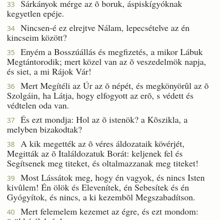
Sárkányok mérge az õ boruk, áspiskígyóknak
33
kegyetlen epéje.
Nincsen-é ez elrejtve Nálam, lepecsételve az én
34
kincseim között?
Enyém a Bosszúállás és megfizetés, a mikor Lábuk
35
Megtántorodik; mert közel van az õ veszedelmök napja,
és siet, a mi Rájok Vár!
Mert Megítéli az Úr az õ népét, és megkönyörûl az õ
36
Szolgáin, ha Látja, hogy elfogyott az erõ, s védett és
védtelen oda van.
És ezt mondja: Hol az õ istenök? a Kõszikla, a
37
melyben bizakodtak?
A kik megették az õ véres áldozataik kövérjét,
38
Megitták az õ Italáldozatuk Borát: keljenek fel és
Segítsenek meg titeket, és oltalmazzanak meg titeket!
Most Lássátok meg, hogy én vagyok, és nincs Isten
39
kivûlem! Én ölök és Elevenítek, én Sebesítek és én
Gyógyítok, és nincs, a ki kezembõl Megszabadítson.
Mert felemelem kezemet az égre, és ezt mondom:
40