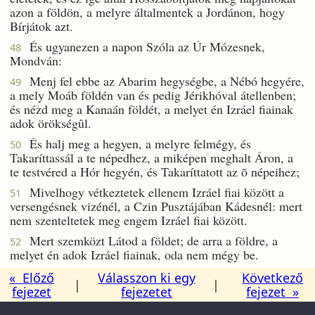
azon a földön, a melyre általmentek a Jordánon, hogy
Bírjátok azt.
És ugyanezen a napon Szóla az Úr Mózesnek,
48
Mondván:
Menj fel ebbe az Abarim hegységbe, a Nébó hegyére,
49
a mely Moáb földén van és pedig Jérikhóval átellenben;
és nézd meg a Kanaán földét, a melyet én Izráel fiainak
adok örökségûl.
És halj meg a hegyen, a melyre felmégy, és
50
Takaríttassál a te népedhez, a miképen meghalt Áron, a
te testvéred a Hór hegyén, és Takaríttatott az õ népeihez;
Mivelhogy vétkeztetek ellenem Izráel fiai között a
51
versengésnek vizénél, a Czin Pusztájában Kádesnél: mert
nem szenteltetek meg engem Izráel fiai között.
Mert szemközt Látod a földet; de arra a földre, a
52
melyet én adok Izráel fiainak, oda nem mégy be.
« Előző
Válasszon ki egy
Következő
|
|
fejezet
fejezetet
fejezet »