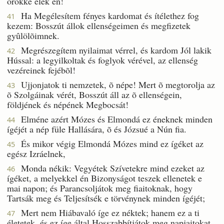
örökké élek én!
Ha Megélesítem fényes kardomat és ítélethez fog
41
kezem: Bosszút állok ellenségeimen és megfizetek
gyûlölõimnek.
Megrészegítem nyilaimat vérrel, és kardom Jól lakik
42
Hússal: a legyilkoltak és foglyok vérével, az ellenség
vezéreinek fejébõl!
Ujjonjatok ti nemzetek, õ népe! Mert õ megtorolja az
43
õ Szolgáinak vérét, Bosszút áll az õ ellenségein,
földjének és népének Megbocsát!
Elméne azért Mózes és Elmondá ez éneknek minden
44
ígéjét a nép füle Hallására, õ és Józsué a Nún fia.
És mikor végig Elmondá Mózes mind ez ígéket az
45
egész Izráelnek,
Monda nékik: Vegyétek Szívetekre mind ezeket az
46
ígéket, a melyekkel én Bizonyságot teszek ellenetek e
mai napon; és Parancsoljátok meg fiaitoknak, hogy
Tartsák meg és Teljesítsék e törvénynek minden ígéjét;
Mert nem Hiábavaló íge ez néktek; hanem ez a ti
47
életetek, és ez íge által Hosszabbítjátok meg napjaitokat