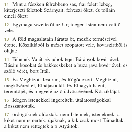
Mint a fészkén felrebbenõ sas, fiai felett lebeg,
11
kiterjeszti felettök Szárnyait, felveszi õket, és tollain
emeli õket:
Egymaga vezette õt az Úr; idegen Isten nem volt õ
12
vele.
A föld magaslatain Járatta õt, mezõk terméseivel
13
étette, Kõsziklából is mézet szopatott vele, kovaszirtbõl is
olajat;
Tehenek Vaját, és juhok tejét Bárányok kövérjével,
14
Básáni kosokat és bakkecskéket a buza java kövérjével; és
szõlõ vérét, bort Ittál.
És Meghízott Jesurun, és Rúgódozott. Meghíztál,
15
megkövéredtél, Elhájasodtál. És Elhagyá Istent,
teremtõjét, és megveté az õ üdvösségének Kõszikláját.
Idegen istenekkel ingerelték, útálatosságokkal
16
Bosszantották.
ördögöknek áldoztak, nem Istennek; isteneknek, a
17
kiket nem ismertek; újaknak, a kik csak most Támadtak,
a kiket nem rettegtek a ti Atyáitok.