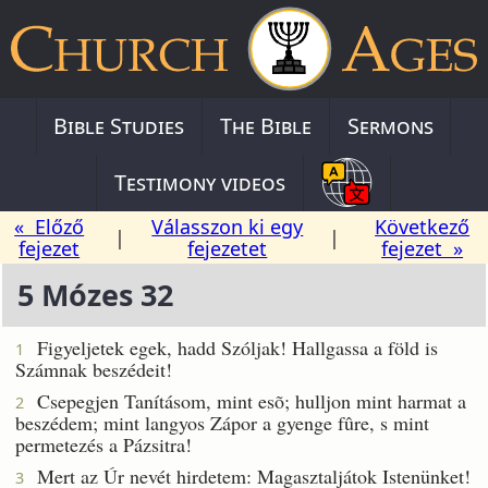
Bible Studies
The Bible
Sermons
Testimony videos
« Előző
Válasszon ki egy
Következő
|
|
fejezet
fejezetet
fejezet »
5 Mózes 32
Figyeljetek egek, hadd Szóljak! Hallgassa a föld is
1
Számnak beszédeit!
Csepegjen Tanításom, mint esõ; hulljon mint harmat a
2
beszédem; mint langyos Zápor a gyenge fûre, s mint
permetezés a Pázsitra!
Mert az Úr nevét hirdetem: Magasztaljátok Istenünket!
3