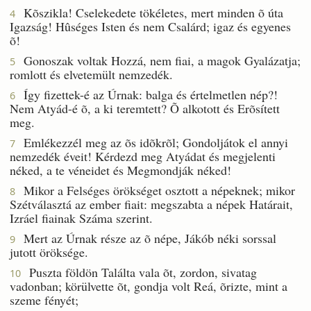
Kõszikla! Cselekedete tökéletes, mert minden õ úta
4
Igazság! Hûséges Isten és nem Csalárd; igaz és egyenes
õ!
Gonoszak voltak Hozzá, nem fiai, a magok Gyalázatja;
5
romlott és elvetemült nemzedék.
Így fizettek-é az Úrnak: balga és értelmetlen nép?!
6
Nem Atyád-é õ, a ki teremtett? Õ alkotott és Erõsített
meg.
Emlékezzél meg az õs idõkrõl; Gondoljátok el annyi
7
nemzedék éveit! Kérdezd meg Atyádat és megjelenti
néked, a te véneidet és Megmondják néked!
Mikor a Felséges örökséget osztott a népeknek; mikor
8
Szétválasztá az ember fiait: megszabta a népek Határait,
Izráel fiainak Száma szerint.
Mert az Úrnak része az õ népe, Jákób néki sorssal
9
jutott öröksége.
Puszta földön Találta vala õt, zordon, sivatag
10
vadonban; körülvette õt, gondja volt Reá, õrizte, mint a
szeme fényét;