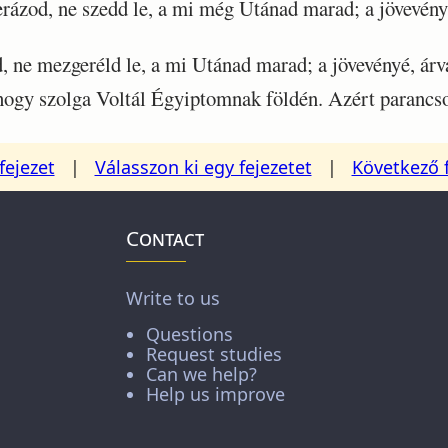
ázod, ne szedd le, a mi még Utánad marad; a jövevényé
ne mezgeréld le, a mi Utánad marad; a jövevényé, árvá
ogy szolga Voltál Égyiptomnak földén. Azért parancs
fejezet
|
Válasszon ki egy fejezetet
|
Következő 
Contact
Write to us
Questions
Request studies
Can we help?
Help us improve