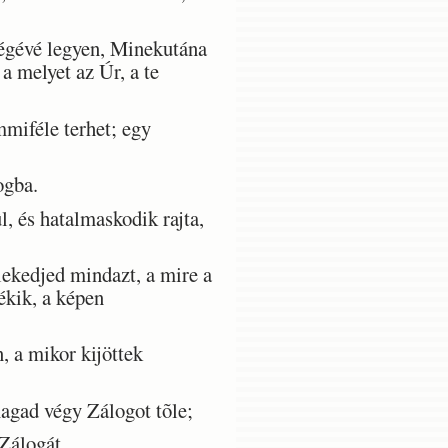
ségévé legyen, Minekutána
 a melyet az Úr, a te
miféle terhet; egy
ogba.
l, és hatalmaskodik rajta,
kedjed mindazt, a mire a
ékik, a képen
 a mikor kijöttek
agad végy Zálogot tõle;
Zálogát.