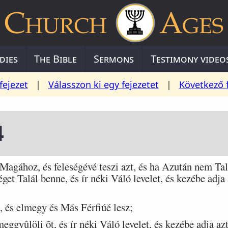
dies
The Bible
Sermons
Testimony video
fejezet
|
Válasszon ki egy fejezetet
|
Következő 
4
agához, és feleségévé teszi azt, és ha Azután nem Tal
get Talál benne, és ír néki Váló levelet, és kezébe adja 
és elmegy és Más Férfiúé lesz;
gyûlöli õt, és ír néki Váló levelet, és kezébe adja azt