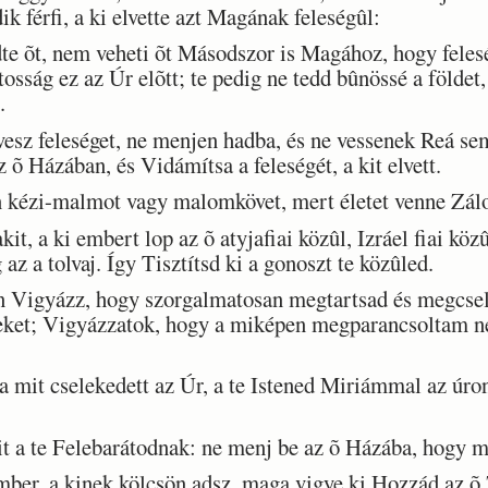
 férfi, a ki elvette azt Magának feleségûl:
dte õt, nem veheti õt Másodszor is Magához, hogy fele
osság ez az Úr elõtt; te pedig ne tedd bûnössé a földet,
.
sz feleséget, ne menjen hadba, és ne vessenek Reá sem
 õ Házában, és Vidámítsa a feleségét, a kit elvett.
 kézi-malmot vagy malomkövet, mert életet venne Zál
, a ki embert lop az õ atyjafiai közûl, Izráel fiai közû
az a tolvaj. Így Tisztítsd ki a gonoszt te közûled.
Vigyázz, hogy szorgalmatosan megtartsad és megcsele
teket; Vigyázzatok, hogy a miképen megparancsoltam n
it cselekedett az Úr, a te Istened Miriámmal az úron,
 a te Felebarátodnak: ne menj be az õ Házába, hogy m
ber, a kinek kölcsön adsz, maga vigye ki Hozzád az õ 