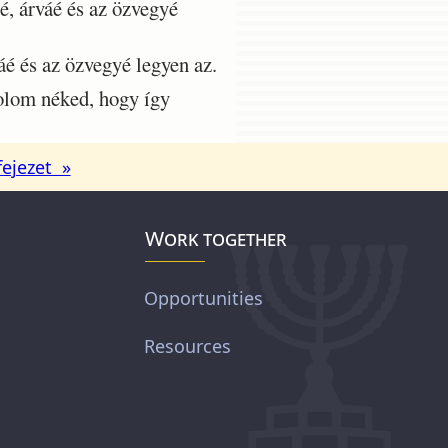
, árváé és az özvegyé
é és az özvegyé legyen az.
olom néked, hogy így
fejezet »
Work together
Opportunities
Resources