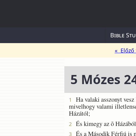
Bible Stu
« Előző 
5 Mózes 2
Ha valaki asszonyt vesz M
1
mivelhogy valami illetlensé
Házától;
És kimegy az õ Házából, 
2
És a Második Férfiú is meg
3