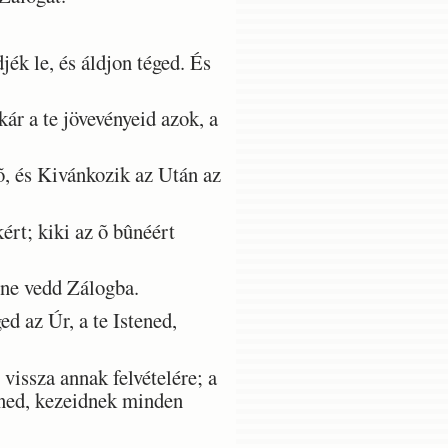
ék le, és áldjon téged. És
r a te jövevényeid azok, a
õ, és Kivánkozik az Után az
ért; kiki az õ bûnéért
 ne vedd Zálogba.
 az Úr, a te Istened,
vissza annak felvételére; a
tened, kezeidnek minden