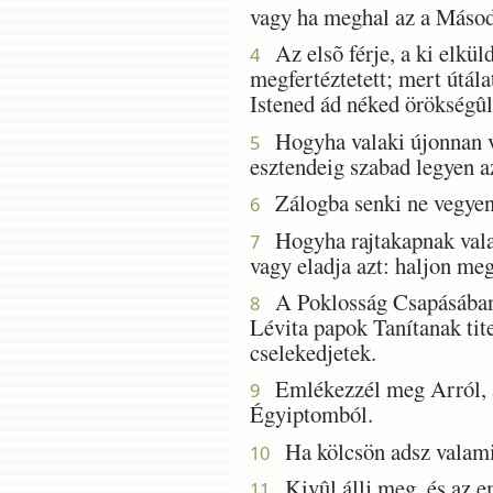
vagy ha meghal az a Második
Az elsõ férje, a ki elkül
4
megfertéztetett; mert útálat
Istened ád néked örökségûl
Hogyha valaki újonnan ve
5
esztendeig szabad legyen az
Zálogba senki ne vegyen
6
Hogyha rajtakapnak valakit
7
vagy eladja azt: haljon meg 
A Poklosság Csapásában 
8
Lévita papok Tanítanak ti
cselekedjetek.
Emlékezzél meg Arról, a m
9
Égyiptomból.
Ha kölcsön adsz valamit
10
Kivûl állj meg, és az em
11