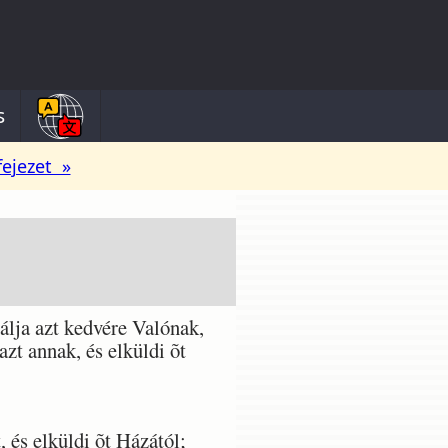
s
fejezet »
álja azt kedvére Valónak,
azt annak, és elküldi õt
, és elküldi õt Házától;