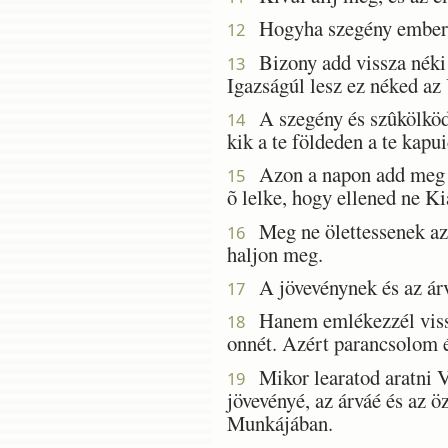
Hogyha szegény ember az
12
Bizony add vissza néki a
13
Igazságúl lesz ez néked az Ú
A szegény és szûkölködõ
14
kik a te földeden a te kapu
Azon a napon add meg az 
15
õ lelke, hogy ellened ne Ki
Meg ne ölettessenek az A
16
haljon meg.
A jövevénynek és az árv
17
Hanem emlékezzél vissza
18
onnét. Azért parancsolom é
Mikor learatod aratni Val
19
jövevényé, az árváé és az 
Munkájában.