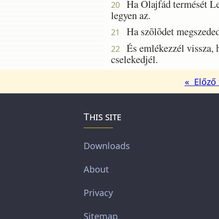
Ha Olajfád termését Ler
20
legyen az.
Ha szõlõdet megszeded, 
21
És emlékezzél vissza, h
22
cselekedjél.
« Előző 
This site
Downloads
About
Privacy
Sitemap