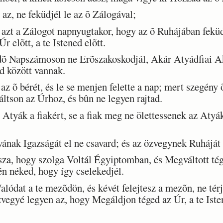
, ne feküdjél le az õ Zálogával;
zt a Zálogot napnyugtakor, hogy az õ Ruhájában feküdj
r elõtt, a te Istened elõtt.
 Napszámoson ne Erõszakoskodjál, Akár Atyádfiai Aká
id között vannak.
õ bérét, és le se menjen felette a nap; mert szegény 
áltson az Úrhoz, és bûn ne legyen rajtad.
tyák a fiakért, se a fiak meg ne ölettessenek az Atyák
ának Igazságát el ne csavard; és az özvegynek Ruháját
, hogy szolga Voltál Égyiptomban, és Megváltott téged
n néked, hogy így cselekedjél.
ódat a te mezõdön, és kévét felejtesz a mezõn, ne térj 
özvegyé legyen az, hogy Megáldjon téged az Úr, a te Is