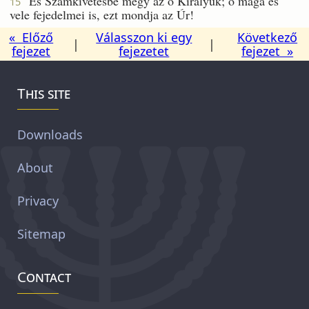
És Számkivetésbe megy az õ Királyuk; õ maga és
15
vele fejedelmei is, ezt mondja az Úr!
« Előző
Válasszon ki egy
Következő
|
|
fejezet
fejezetet
fejezet »
This site
Downloads
About
Privacy
Sitemap
Contact