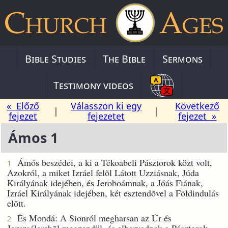
Bible Studies
The Bible
Sermons
Testimony videos
« Előző
Válasszon ki egy
Következő
|
|
fejezet
fejezetet
fejezet »
Ámos 1
Ámós beszédei, a ki a Tékoabeli Pásztorok közt volt,
1
Azokról, a miket Izráel felõl Látott Uzziásnak, Júda
Királyának idejében, és Jeroboámnak, a Jóás Fiának,
Izráel Királyának idejében, két esztendõvel a Földindulás
elõtt.
És Mondá: A Sionról megharsan az Úr és
2
Jeruzsálembõl megzendül, és elhervadnak a Pásztorok