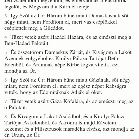
legelõi, és Megszárad a Kármel teteje.
Így Szól az Úr: Három bûne miatt Damaskusnak sõt
3
négy miatt, nem Fordítom el, mert vas-cséplõkkel
cséplették meg a Gileádot.
Tüzet vetek azért Hazáel Házára, és az emészti meg a
4
Ben-Hadad Palotáit.
És összetöröm Damaskus Zárját, és Kivágom a Lakót
5
Avennek völgyébõl és Királyi Pálcza Tartóját Beth-
Édenbõl, és Aramnak népe Kirbe fogva vitetik, ezt
mondja az Úr.
Így Szól az Úr: Három bûne miatt Gázának, sõt négy
6
miatt, nem Fordítom el, mert az egész népet Rabságra
vitték, hogy az Edomitáknak Adják el õket.
Tüzet vetek azért Gáza Kõfalára, és az emészti meg az
7
õ Palotáit.
És Kivágom a Lakót Asdódból, és a Királyi Pálcza
8
Tartóját Askelonból, és Akronra is majd Rávetem
kezemet és a Filiszteusok maradéka elvész, azt mondja az
én Uram, az Úr.