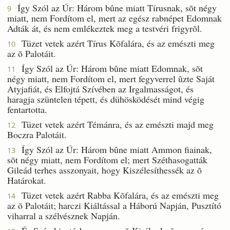
Így Szól az Úr: Három bûne miatt Tírusnak, sõt négy
9
miatt, nem Fordítom el, mert az egész rabnépet Edomnak
Adták át, és nem emlékeztek meg a testvéri frigyrõl.
Tüzet vetek azért Tírus Kõfalára, és az emészti meg
10
az õ Palotáit.
Így Szól az Úr: Három bûne miatt Edomnak, sõt
11
négy miatt, nem Fordítom el, mert fegyverrel ûzte Saját
Atyjafiát, és Elfojtá Szívében az Irgalmasságot, és
haragja szüntelen tépett, és dühösködését mind végig
fentartotta.
Tüzet vetek azért Témánra, és az emészti majd meg
12
Boczra Palotáit.
Így Szól az Úr: Három bûne miatt Ammon fiainak,
13
sõt négy miatt, nem Fordítom el; mert Széthasogatták
Gileád terhes asszonyait, hogy Kiszélesíthessék az õ
Határokat.
Tüzet vetek azért Rabba Kõfalára, és az emészti meg
14
az õ Palotáit; harczi Kiáltással a Háború Napján, Pusztító
viharral a szélvésznek Napján.