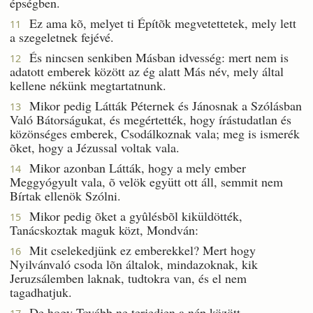
épségben.
Ez ama kõ, melyet ti Építõk megvetettetek, mely lett
11
a szegeletnek fejévé.
És nincsen senkiben Másban idvesség: mert nem is
12
adatott emberek között az ég alatt Más név, mely által
kellene nékünk megtartatnunk.
Mikor pedig Látták Péternek és Jánosnak a Szólásban
13
Való Bátorságukat, és megértették, hogy írástudatlan és
közönséges emberek, Csodálkoznak vala; meg is ismerék
õket, hogy a Jézussal voltak vala.
Mikor azonban Látták, hogy a mely ember
14
Meggyógyult vala, õ velök együtt ott áll, semmit nem
Bírtak ellenök Szólni.
Mikor pedig õket a gyûlésbõl kiküldötték,
15
Tanácskoztak maguk közt, Mondván:
Mit cselekedjünk ez emberekkel? Mert hogy
16
Nyilvánvaló csoda lõn általok, mindazoknak, kik
Jeruzsálemben laknak, tudtokra van, és el nem
tagadhatjuk.
De hogy Tovább ne terjedjen a nép között,