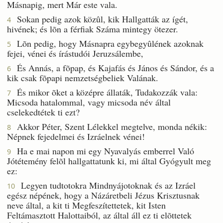
Másnapig, mert Már este vala.
Sokan pedig azok közûl, kik Hallgatták az ígét,
4
hivének; és lõn a férfiak Száma mintegy ötezer.
Lõn pedig, hogy Másnapra egybegyûlének azoknak
5
fejei, vénei és írástudói Jeruzsálembe,
És Annás, a fõpap, és Kajafás és János és Sándor, és a
6
kik csak fõpapi nemzetségbeliek Valának.
És mikor õket a középre állaták, Tudakozzák vala:
7
Micsoda hatalommal, vagy micsoda név által
cselekedtétek ti ezt?
Akkor Péter, Szent Lélekkel megtelve, monda nékik:
8
Népnek fejedelmei és Izráelnek vénei!
Ha e mai napon mi egy Nyavalyás emberrel Való
9
Jótétemény felõl hallgattatunk ki, mi által Gyógyult meg
ez:
Legyen tudtotokra Mindnyájotoknak és az Izráel
10
egész népének, hogy a Názáretbeli Jézus Krisztusnak
neve által, a kit ti Megfeszítettetek, kit Isten
Feltámasztott Halottaiból, az által áll ez ti elõttetek