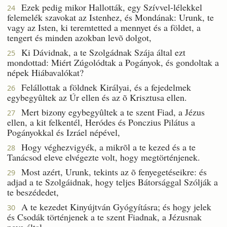
Ezek pedig mikor Hallották, egy Szívvel-lélekkel
24
felemelék szavokat az Istenhez, és Mondának: Urunk, te
vagy az Isten, ki teremtetted a mennyet és a földet, a
tengert és minden azokban levõ dolgot,
Ki Dávidnak, a te Szolgádnak Szája által ezt
25
mondottad: Miért Zúgolódtak a Pogányok, és gondoltak a
népek Hiábavalókat?
Felállottak a földnek Királyai, és a fejedelmek
26
egybegyûltek az Úr ellen és az õ Krisztusa ellen.
Mert bizony egybegyûltek a te szent Fiad, a Jézus
27
ellen, a kit felkentél, Heródes és Ponczius Pilátus a
Pogányokkal és Izráel népével,
Hogy véghezvigyék, a mikrõl a te kezed és a te
28
Tanácsod eleve elvégezte volt, hogy megtörténjenek.
Most azért, Urunk, tekints az õ fenyegetéseikre: és
29
adjad a te Szolgáidnak, hogy teljes Bátorsággal Szólják a
te beszédedet,
A te kezedet Kinyújtván Gyógyításra; és hogy jelek
30
és Csodák történjenek a te szent Fiadnak, a Jézusnak
neve által.