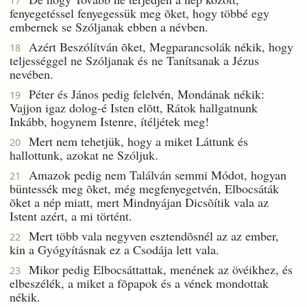
17
fenyegetéssel fenyegessük meg õket, hogy többé egy
embernek se Szóljanak ebben a névben.
Azért Beszólítván õket, Megparancsolák nékik, hogy
18
teljességgel ne Szóljanak és ne Tanítsanak a Jézus
nevében.
Péter és János pedig felelvén, Mondának nékik:
19
Vajjon igaz dolog-é Isten elõtt, Rátok hallgatnunk
Inkább, hogynem Istenre, ítéljétek meg!
Mert nem tehetjük, hogy a miket Láttunk és
20
hallottunk, azokat ne Szóljuk.
Amazok pedig nem Találván semmi Módot, hogyan
21
büntessék meg õket, még megfenyegetvén, Elbocsáták
õket a nép miatt, mert Mindnyájan Dicsõítik vala az
Istent azért, a mi történt.
Mert több vala negyven esztendõsnél az az ember,
22
kin a Gyógyításnak ez a Csodája lett vala.
Mikor pedig Elbocsáttattak, menének az övéikhez, és
23
elbeszélék, a miket a fõpapok és a vének mondottak
nékik.