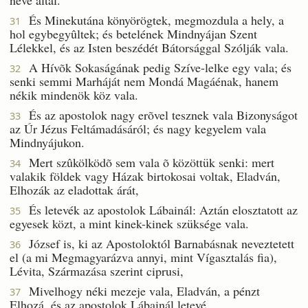
És Minekutána könyörögtek, megmozdula a hely, a
31
hol egybegyûltek; és betelének Mindnyájan Szent
Lélekkel, és az Isten beszédét Bátorsággal Szólják vala.
A Hívõk Sokaságának pedig Szíve-lelke egy vala; és
32
senki semmi Marháját nem Mondá Magáénak, hanem
nékik mindenök köz vala.
És az apostolok nagy erõvel tesznek vala Bizonyságot
33
az Úr Jézus Feltámadásáról; és nagy kegyelem vala
Mindnyájukon.
Mert szûkölködõ sem vala õ közöttük senki: mert
34
valakik földek vagy Házak birtokosai voltak, Eladván,
Elhozák az eladottak árát,
És letevék az apostolok Lábainál: Aztán elosztatott az
35
egyesek közt, a mint kinek-kinek szüksége vala.
József is, ki az Apostoloktól Barnabásnak neveztetett
36
el (a mi Megmagyarázva annyi, mint Vígasztalás fia),
Lévita, Származása szerint ciprusi,
Mivelhogy néki mezeje vala, Eladván, a pénzt
37
Elhozá, és az apostolok Lábainál letevé.