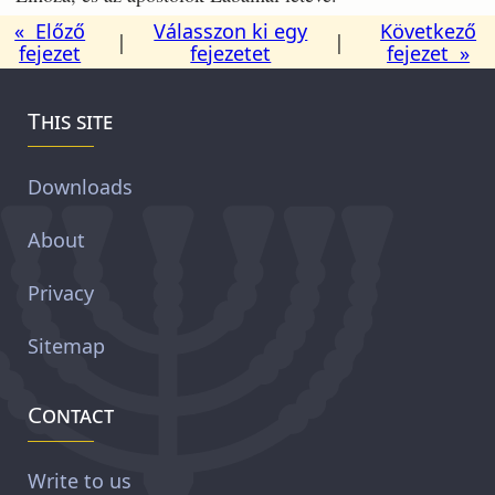
« Előző
Válasszon ki egy
Következő
|
|
fejezet
fejezetet
fejezet »
This site
Downloads
About
Privacy
Sitemap
Contact
Write to us