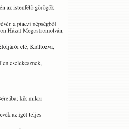
n az istenfélõ görögök
vévén a piaczi népségbõl
Jáson Házát Megostromolván,
õljárói elé, Kiáltozva,
len cselekesznek,
Béreába; kik mikor
ék az ígét teljes