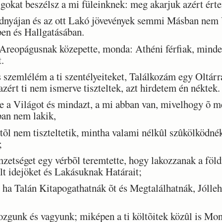
okat beszélsz a mi füleinknek: meg akarjuk azért érte
nyájan és az ott Lakó jövevények semmi Másban nem V
ben és Hallgatásában.
Areopágusnak közepette, monda: Athéni férfiak, minde
t.
emlélém a ti szentélyeiteket, Találkozám egy Oltárra 
azért ti nem ismerve tiszteltek, azt hirdetem én néktek.
e a Világot és mindazt, a mi abban van, mivelhogy õ m
an nem lakik,
 nem tiszteltetik, mintha valami nélkûl szûkölködnék
;
etséget egy vérbõl teremtette, hogy lakozzanak a föld
t idejöket és Lakásuknak Határait;
ha Talán Kitapogathatnák õt és Megtalálhatnák, Jólleh
gunk és vagyunk; miképen a ti költõitek közûl is Mo