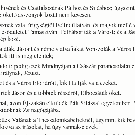
ivének és Csatlakozának Pálhoz és Siláshoz; úgyszinté
elõkelõ asszonyok közûl nem kevesen.
nek vala, írigységtõl Felindíttatván, és magok mellé 
s csõdületet Támasztván, Felháboríták a Várost; és a 
nép közé.
lák, Jásont és némely atyafiakat Vonszolák a Város El
ók itt is megjelentek;
ott: pedig ezek Mindnyájan a Császár parancsolatai el
rálynak, Jézust.
 és a Város Elõljáróit, kik Hallják vala ezeket.
ek Jáson és a többiek részérõl, Elbocsáták õket.
al, azon Éjszakán elküldék Pált Silással egyetemben 
sidóknak Zsinagógájába.
ek Valának a Thessalonikabelieknél, úgymint kik bevev
kozva az írásokat, ha úgy vannak-é ezek.