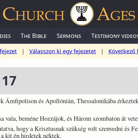
dies
The Bible
Sermons
Testimony video
fejezet
|
Válasszon ki egy fejezetet
|
Következő 
 17
 Ámfipolison és Apollónián, Thessalonikába érkeztek,
a vala, beméne Hozzájok, és Három szombaton át vetek
va, hogy a Krisztusnak szükség volt szenvedni és Fel
 a kit én hirdetek néktek.