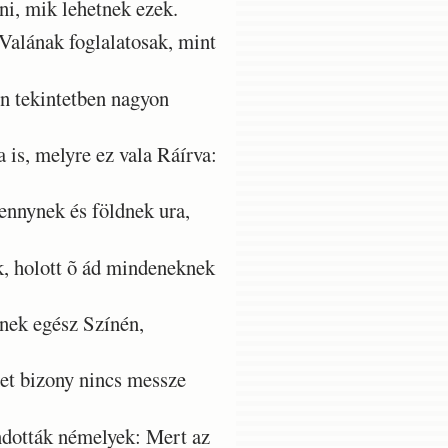
ni, mik lehetnek ezek.
alának foglalatosak, mint
n tekintetben nagyon
is, melyre ez vala Ráírva:
ennynek és földnek ura,
, holott õ ád mindeneknek
nek egész Színén,
et bizony nincs messze
ndották némelyek: Mert az