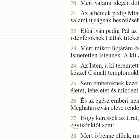
Mert valami idegen dolg
20
Az athéniek pedig Mind
21
valami újságnak beszélésé
Elõállván pedig Pál az 
22
istenfélõknek Látlak titeke
Mert mikor Bejárám és sz
23
Ismeretlen Istennek. A kit 
Az Isten, a ki teremtett
24
kézzel Csinált templomokb
Sem embereknek kezeitõl
25
életet, leheletet és mindent
És az egész emberi nemz
26
Meghatározván eleve rendel
Hogy keressék az Urat, 
27
egyikõnktõl sem:
Mert õ benne élünk, moz
28