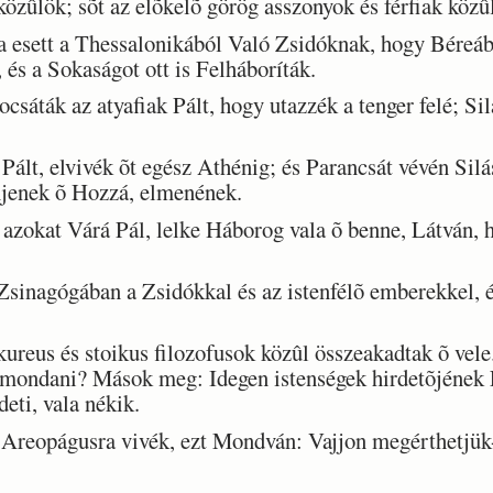
zûlök; sõt az elõkelõ görög asszonyok és férfiak közû
esett a Thessalonikából Való Zsidóknak, hogy Béreába
 és a Sokaságot ott is Felháboríták.
áták az atyafiak Pált, hogy utazzék a tenger felé; Si
ált, elvivék õt egész Athénig; és Parancsát vévén Sil
enek õ Hozzá, elmenének.
zokat Várá Pál, lelke Háborog vala õ benne, Látván, 
Zsinagógában a Zsidókkal és az istenfélõ emberekkel, 
reus és stoikus filozofusok közûl összeakadtak õ vel
 mondani? Mások meg: Idegen istenségek hirdetõjének 
deti, vala nékik.
reopágusra vivék, ezt Mondván: Vajjon megérthetjük-