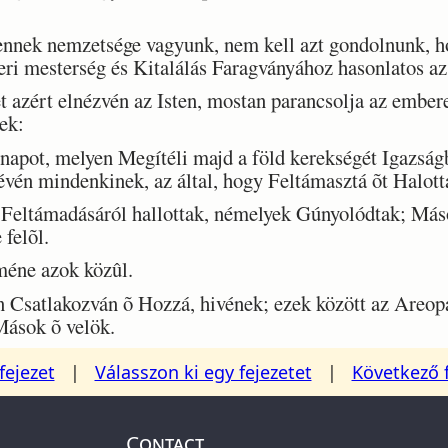
nnek nemzetsége vagyunk, nem kell azt gondolnunk, h
ri mesterség és Kitalálás Faragványához hasonlatos az 
 azért elnézvén az Isten, mostan parancsolja az embe
ek:
pot, melyen Megítéli majd a föld kerekségét Igazságba
évén mindenkinek, az által, hogy Feltámasztá õt Halott
 Feltámadásáról hallottak, némelyek Gúnyolódtak; Má
felõl.
éne azok közûl.
Csatlakozván õ Hozzá, hivének; ezek között az Areopág
Mások õ velök.
fejezet
|
Válasszon ki egy fejezetet
|
Következő 
Contact