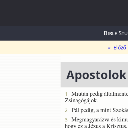
Bible Stu
« Előző 
Apostolok
Miután pedig általmentek
1
Zsinagógájok.
Pál pedig, a mint Szokás
2
Megmagyarázva és kimutat
3
hogy ez a Jézus a Krisztus,