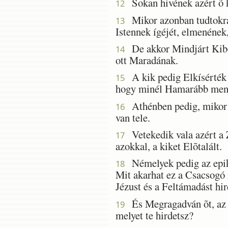
Sokan hivének azért õ kö
12
Mikor azonban tudtokra 
13
Istennek ígéjét, elmenének,
De akkor Mindjárt Kibocs
14
ott Maradának.
A kik pedig Elkísérték P
15
hogy minél Hamarább menj
Athénben pedig, mikor a
16
van tele.
Vetekedik vala azért a 
17
azokkal, a kiket Elõtalált.
Némelyek pedig az epiku
18
Mit akarhat ez a Csacsogó
Jézust és a Feltámadást hir
És Megragadván õt, az A
19
melyet te hirdetsz?