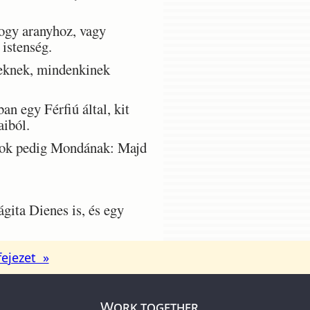
ogy aranyhoz, vagy
istenség.
reknek, mindenkinek
n egy Férfiú által, kit
aiból.
sok pedig Mondának: Majd
ita Dienes is, és egy
fejezet »
Work together