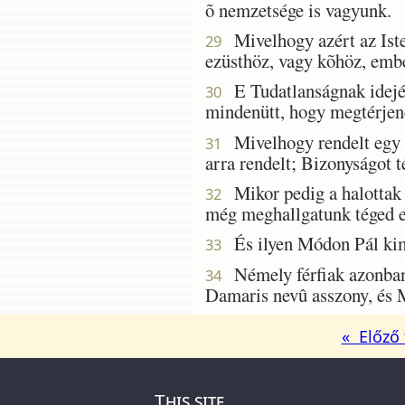
õ nemzetsége is vagyunk.
Mivelhogy azért az Iste
29
ezüsthöz, vagy kõhöz, embe
E Tudatlanságnak idejét
30
mindenütt, hogy megtérjen
Mivelhogy rendelt egy na
31
arra rendelt; Bizonyságot t
Mikor pedig a halottak
32
még meghallgatunk téged e 
És ilyen Módon Pál kim
33
Némely férfiak azonban 
34
Damaris nevû asszony, és 
« Előző 
This site