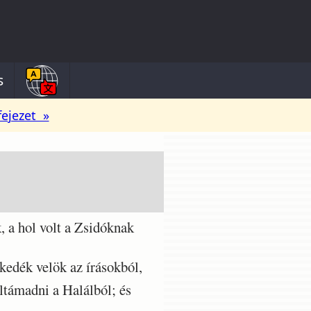
s
fejezet »
 a hol volt a Zsidóknak
edék velök az írásokból,
támadni a Halálból; és