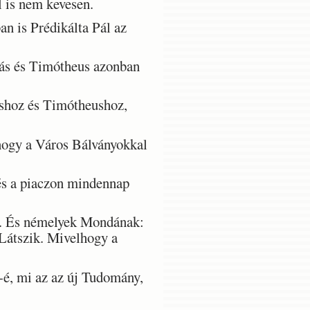
l is nem kevesen.
n is Prédikálta Pál az
lás és Timótheus azonban
áshoz és Timótheushoz,
hogy a Város Bálványokkal
és a piaczon mindennap
e. És némelyek Mondának:
Látszik. Mivelhogy a
é, mi az az új Tudomány,