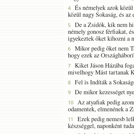
És némelyek azok közûl h
4
közûl nagy Sokaság, és az 
De a Zsidók, kik nem hisz
5
némely gonosz férfiakat, é
igyekeztek õket kihozni a 
Mikor pedig õket nem Talá
6
hogy ezek az Országháborít
Kiket Jáson Házába fogad
7
mivelhogy Mást tartanak Ki
Fel is Indíták a Sokaságot
8
De mikor kezességet nyert
9
Az atyafiak pedig azonn
10
odamentek, elmenének a Z
Ezek pedig nemesb lelkû
11
készséggel, naponként tuda