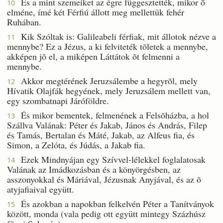
És a mint szemeiket az égre függesztették, mikor õ
10
elméne, ímé két Férfiú állott meg mellettük fehér
Ruhában.
Kik Szóltak is: Galileabeli férfiak, mit állotok nézve a
11
mennybe? Ez a Jézus, a ki felviteték tõletek a mennybe,
akképen jõ el, a miképen Láttátok õt felmenni a
mennybe.
Akkor megtérének Jeruzsálembe a hegyrõl, mely
12
Hívatik Olajfák hegyének, mely Jeruzsálem mellett van,
egy szombatnapi Járóföldre.
És mikor bementek, felmenének a Felsõházba, a hol
13
Szállva Valának: Péter és Jakab, János és András, Filep
és Tamás, Bertalan és Máté, Jakab, az Alfeus fia, és
Simon, a Zelóta, és Júdás, a Jakab fia.
Ezek Mindnyájan egy Szívvel-lélekkel foglalatosak
14
Valának az Imádkozásban és a könyörgésben, az
asszonyokkal és Máriával, Jézusnak Anyjával, és az õ
atyjafiaival együtt.
És azokban a napokban felkelvén Péter a Tanítványok
15
között, monda (vala pedig ott együtt mintegy Százhúsz