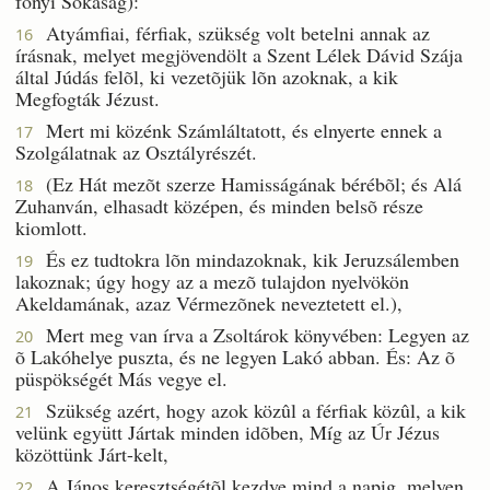
fõnyi Sokaság):
Atyámfiai, férfiak, szükség volt betelni annak az
16
írásnak, melyet megjövendölt a Szent Lélek Dávid Szája
által Júdás felõl, ki vezetõjük lõn azoknak, a kik
Megfogták Jézust.
Mert mi közénk Számláltatott, és elnyerte ennek a
17
Szolgálatnak az Osztályrészét.
(Ez Hát mezõt szerze Hamisságának bérébõl; és Alá
18
Zuhanván, elhasadt középen, és minden belsõ része
kiomlott.
És ez tudtokra lõn mindazoknak, kik Jeruzsálemben
19
lakoznak; úgy hogy az a mezõ tulajdon nyelvökön
Akeldamának, azaz Vérmezõnek neveztetett el.),
Mert meg van írva a Zsoltárok könyvében: Legyen az
20
õ Lakóhelye puszta, és ne legyen Lakó abban. És: Az õ
püspökségét Más vegye el.
Szükség azért, hogy azok közûl a férfiak közûl, a kik
21
velünk együtt Jártak minden idõben, Míg az Úr Jézus
közöttünk Járt-kelt,
A János keresztségétõl kezdve mind a napig, melyen
22