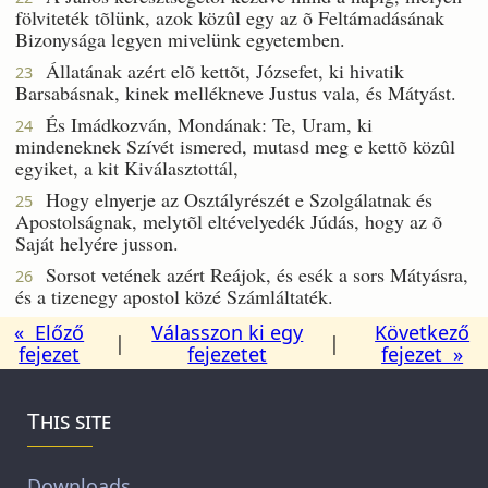
fölviteték tõlünk, azok közûl egy az õ Feltámadásának
Bizonysága legyen mivelünk egyetemben.
Állatának azért elõ kettõt, Józsefet, ki hivatik
23
Barsabásnak, kinek mellékneve Justus vala, és Mátyást.
És Imádkozván, Mondának: Te, Uram, ki
24
mindeneknek Szívét ismered, mutasd meg e kettõ közûl
egyiket, a kit Kiválasztottál,
Hogy elnyerje az Osztályrészét e Szolgálatnak és
25
Apostolságnak, melytõl eltévelyedék Júdás, hogy az õ
Saját helyére jusson.
Sorsot vetének azért Reájok, és esék a sors Mátyásra,
26
és a tizenegy apostol közé Számláltaték.
« Előző
Válasszon ki egy
Következő
|
|
fejezet
fejezetet
fejezet »
This site
Downloads