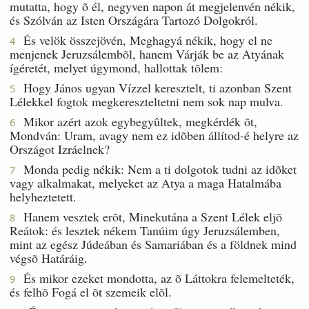
mutatta, hogy õ él, negyven napon át megjelenvén nékik,
és Szólván az Isten Országára Tartozó Dolgokról.
És velök összejövén, Meghagyá nékik, hogy el ne
4
menjenek Jeruzsálembõl, hanem Várják be az Atyának
ígéretét, melyet úgymond, hallottak tõlem:
Hogy János ugyan Vízzel keresztelt, ti azonban Szent
5
Lélekkel fogtok megkereszteltetni nem sok nap mulva.
Mikor azért azok egybegyûltek, megkérdék õt,
6
Mondván: Uram, avagy nem ez idõben állítod-é helyre az
Országot Izráelnek?
Monda pedig nékik: Nem a ti dolgotok tudni az idõket
7
vagy alkalmakat, melyeket az Atya a maga Hatalmába
helyheztetett.
Hanem vesztek erõt, Minekutána a Szent Lélek eljõ
8
Reátok: és lesztek nékem Tanúim úgy Jeruzsálemben,
mint az egész Júdeában és Samariában és a földnek mind
végsõ Határáig.
És mikor ezeket mondotta, az õ Láttokra felemelteték,
9
és felhõ Fogá el õt szemeik elõl.