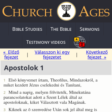
Bible Studies
The Bible
Sermons
Testimony videos
« Előző
Válasszon ki egy
Következő
|
|
fejezet
fejezetet
fejezet »
Apostolok 1
Elsõ könyvemet írtam, Theofilus, Mindazokról, a
1
miket kezdett Jézus cselekedni és Tanítani,
Mind a napig, melyen fölviteték, Minekutána
2
parancsolatokat adott a Szent Lélek által az
apostoloknak, kiket Választott vala Magának.
Kiknek az õ szenvedése Után sok jel által meg is
3