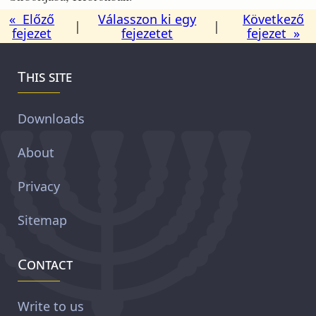
« Előző
Válasszon ki egy
Következő
|
|
fejezet
fejezetet
fejezet »
This site
Downloads
About
Privacy
Sitemap
Contact
Write to us