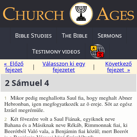
Bible Studies
The Bible
Sermons
Testimony videos
« Előző
Válasszon ki egy
Következő
|
|
fejezet
fejezetet
fejezet »
2 Sámuel 4
Mikor pedig meghallotta Saul fia, hogy meghalt Abner
1
Hebronban, igen megfogyatkozék az õ ereje. Sõt az egész
Izráel megrémüle.
Két fõvezére volt a Saul Fiának, egyiknek neve
2
Bahana és a Másiknak neve Rékáb, Rimmonnak fiai, ki
Beerótból Való vala, a Benjámin fiai közûl; mert Beerót
is a Benjámin Városai közé Számláltatik.