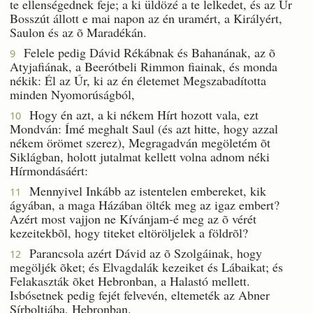
te ellenségednek feje; a ki üldözé a te lelkedet, és az Úr
Bosszút állott e mai napon az én uramért, a Királyért,
Saulon és az õ Maradékán.
Felele pedig Dávid Rékábnak és Bahanának, az õ
9
Atyjafiának, a Beerótbeli Rimmon fiainak, és monda
nékik: Él az Úr, ki az én életemet Megszabadította
minden Nyomorúságból,
Hogy én azt, a ki nékem Hírt hozott vala, ezt
10
Mondván: Ímé meghalt Saul (és azt hitte, hogy azzal
nékem örömet szerez), Megragadván megöletém õt
Siklágban, holott jutalmat kellett volna adnom néki
Hírmondásáért:
Mennyivel Inkább az istentelen embereket, kik
11
ágyában, a maga Házában ölték meg az igaz embert?
Azért most vajjon ne Kívánjam-é meg az õ vérét
kezeitekbõl, hogy titeket eltöröljelek a földrõl?
Parancsola azért Dávid az õ Szolgáinak, hogy
12
megöljék õket; és Elvagdalák kezeiket és Lábaikat; és
Felakaszták õket Hebronban, a Halastó mellett.
Isbósetnek pedig fejét felvevén, eltemeték az Abner
Sírboltjába, Hebronban.