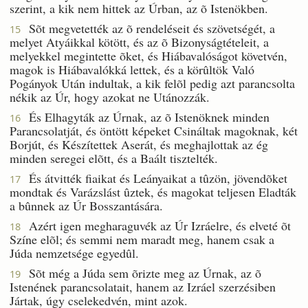
szerint, a kik nem hittek az Úrban, az õ Istenökben.
Sõt megvetették az õ rendeléseit és szövetségét, a
15
melyet Atyáikkal kötött, és az õ Bizonyságtételeit, a
melyekkel megintette õket, és Hiábavalóságot követvén,
magok is Hiábavalókká lettek, és a körûltök Való
Pogányok Után indultak, a kik felõl pedig azt parancsolta
nékik az Úr, hogy azokat ne Utánozzák.
És Elhagyták az Úrnak, az õ Istenöknek minden
16
Parancsolatját, és öntött képeket Csináltak magoknak, két
Borjút, és Készítettek Aserát, és meghajlottak az ég
minden seregei elõtt, és a Baált tisztelték.
És átvitték fiaikat és Leányaikat a tûzön, jövendõket
17
mondtak és Varázslást ûztek, és magokat teljesen Eladták
a bûnnek az Úr Bosszantására.
Azért igen megharaguvék az Úr Izráelre, és elveté õt
18
Színe elõl; és semmi nem maradt meg, hanem csak a
Júda nemzetsége egyedûl.
Sõt még a Júda sem õrizte meg az Úrnak, az õ
19
Istenének parancsolatait, hanem az Izráel szerzésiben
Jártak, úgy cselekedvén, mint azok.