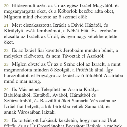
Elidegenült azért az Úr az egész Izráel Magvától, és
20
megsanyargatta õket, és a Kóborlók kezébe adta õket,
Mígnem mind elvetette az õ szemei elõl;
Mert elszakasztotta Izráelt a Dávid Házától, és
21
Királylyá tevék Jeroboámot, a Nébát Fiát. És Jeroboám
elcsalta az Izráelt az Úrtól, és igen nagy vétekbe ejtette
õket.
És az Izráel fiai követték Jeroboám minden bûnét, a
22
melyeket elkövetett, és nem Távoztak el Azoktól;
Míglen elveté az Úr az õ Színe elõl az Izráelt, a mint
23
megmondotta minden õ Szolgái, a Próféták által. Így
hurczoltatott el Fogságra az Izráel az õ földébõl Assiriába
mind e mai napig.
És Más népet Telepített be Assiria Királya
24
Babilóniából, Kutából, Avából, Hámátból és
Sefárvaimból, és Beszállítá õket Samaria Városaiba az
Izráel fiai helyett, a kik birtokba vették Samariát, és
annak Városaiban laktak.
És történt ott Lakásuk kezdetén, hogy nem az Urat
25
félték, és az Úr Oroszlánokat Bocsátott Reájok, a melyek