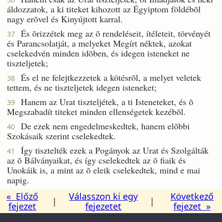
áldozzatok, a ki titeket kihozott az Égyiptom földébõl
nagy erõvel és Kinyújtott karral.
És õrizzétek meg az õ rendeléseit, ítéleteit, törvényét
37
és Parancsolatját, a melyeket Megírt néktek, azokat
cselekedvén minden idõben, és idegen isteneket ne
tiszteljetek;
És el ne felejtkezzetek a kötésrõl, a melyet veletek
38
tettem, és ne tiszteljetek idegen isteneket;
Hanem az Urat tiszteljétek, a ti Isteneteket, és õ
39
Megszabadít titeket minden ellenségetek kezébõl.
De ezek nem engedelmeskedtek, hanem elõbbi
40
Szokásaik szerint cselekedtek.
Így tisztelték ezek a Pogányok az Urat és Szolgálták
41
az õ Bálványaikat, és így cselekedtek az õ fiaik és
Unokáik is, a mint az õ eleik cselekedtek, mind e mai
napig.
« Előző
Válasszon ki egy
Következő
|
|
fejezet
fejezetet
fejezet »