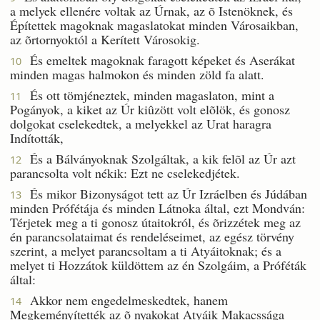
a melyek ellenére voltak az Úrnak, az õ Istenöknek, és
Építettek magoknak magaslatokat minden Városaikban,
az õrtornyoktól a Kerített Városokig.
És emeltek magoknak faragott képeket és Aserákat
10
minden magas halmokon és minden zöld fa alatt.
És ott tömjéneztek, minden magaslaton, mint a
11
Pogányok, a kiket az Úr kiûzött volt elõlök, és gonosz
dolgokat cselekedtek, a melyekkel az Urat haragra
Indították,
És a Bálványoknak Szolgáltak, a kik felõl az Úr azt
12
parancsolta volt nékik: Ezt ne cselekedjétek.
És mikor Bizonyságot tett az Úr Izráelben és Júdában
13
minden Prófétája és minden Látnoka által, ezt Mondván:
Térjetek meg a ti gonosz útaitokról, és õrizzétek meg az
én parancsolataimat és rendeléseimet, az egész törvény
szerint, a melyet parancsoltam a ti Atyáitoknak; és a
melyet ti Hozzátok küldöttem az én Szolgáim, a Próféták
által:
Akkor nem engedelmeskedtek, hanem
14
Megkeményítették az õ nyakokat Atyáik Makacssága