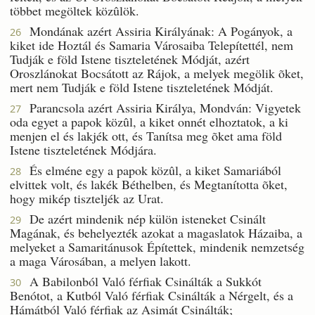
többet megöltek közûlök.
Mondának azért Assiria Királyának: A Pogányok, a
26
kiket ide Hoztál és Samaria Városaiba Telepítettél, nem
Tudják e föld Istene tiszteletének Módját, azért
Oroszlánokat Bocsátott az Rájok, a melyek megölik õket,
mert nem Tudják e föld Istene tiszteletének Módját.
Parancsola azért Assiria Királya, Mondván: Vigyetek
27
oda egyet a papok közûl, a kiket onnét elhoztatok, a ki
menjen el és lakjék ott, és Tanítsa meg õket ama föld
Istene tiszteletének Módjára.
És elméne egy a papok közûl, a kiket Samariából
28
elvittek volt, és lakék Béthelben, és Megtanította õket,
hogy mikép tiszteljék az Urat.
De azért mindenik nép külön isteneket Csinált
29
Magának, és behelyezték azokat a magaslatok Házaiba, a
melyeket a Samaritánusok Építettek, mindenik nemzetség
a maga Városában, a melyen lakott.
A Babilonból Való férfiak Csinálták a Sukkót
30
Benótot, a Kutból Való férfiak Csinálták a Nérgelt, és a
Hámátból Való férfiak az Asimát Csinálták;