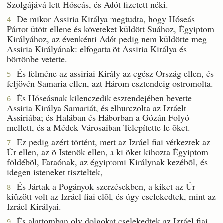
Szolgájává lett Hóseás, és Adót fizetett néki.
De mikor Assiria Királya megtudta, hogy Hóseás
4
Pártot ütött ellene és követeket küldött Suához, Égyiptom
Királyához, az évenkénti Adót pedig nem küldötte meg
Assiria Királyának: elfogatta õt Assiria Királya és
börtönbe vetette.
És felméne az assiriai Király az egész Ország ellen, és
5
feljövén Samaria ellen, azt Három esztendeig ostromolta.
És Hóseásnak kilenczedik esztendejében bevette
6
Assiria Királya Samariát, és elhurczolta az Izráelt
Assiriába; és Halában és Háborban a Gózán Folyó
mellett, és a Médek Városaiban Telepítette le õket.
Ez pedig azért történt, mert az Izráel fiai vétkeztek az
7
Úr ellen, az õ Istenök ellen, a ki õket kihozta Égyiptom
földébõl, Faraónak, az égyiptomi Királynak kezébõl, és
idegen isteneket tiszteltek,
És Jártak a Pogányok szerzésekben, a kiket az Úr
8
kiûzött volt az Izráel fiai elõl, és úgy cselekedtek, mint az
Izráel Királyai.
És alattomban oly dolgokat cselekedtek az Izráel fiai,
9