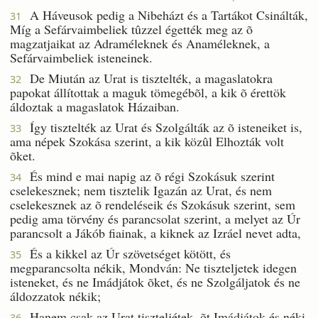
A Háveusok pedig a Nibeházt és a Tartákot Csinálták,
31
Míg a Sefárvaimbeliek tûzzel égették meg az õ
magzatjaikat az Adraméleknek és Anaméleknek, a
Sefárvaimbeliek isteneinek.
De Miután az Urat is tisztelték, a magaslatokra
32
papokat állítottak a maguk tömegébõl, a kik õ érettök
áldoztak a magaslatok Házaiban.
Így tisztelték az Urat és Szolgálták az õ isteneiket is,
33
ama népek Szokása szerint, a kik közûl Elhozták volt
õket.
És mind e mai napig az õ régi Szokásuk szerint
34
cselekesznek; nem tisztelik Igazán az Urat, és nem
cselekesznek az õ rendeléseik és Szokásuk szerint, sem
pedig ama törvény és parancsolat szerint, a melyet az Úr
parancsolt a Jákób fiainak, a kiknek az Izráel nevet adta,
És a kikkel az Úr szövetséget kötött, és
35
megparancsolta nékik, Mondván: Ne tiszteljetek idegen
isteneket, és ne Imádjátok õket, és ne Szolgáljatok és ne
áldozzatok nékik;
Hanem csak az Urat tiszteljétek, õt Imádjátok és néki
36