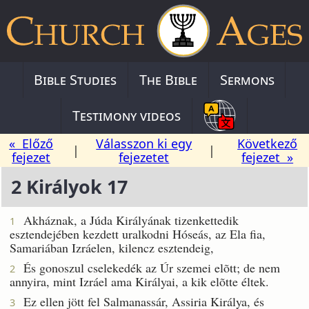
Bible Studies
The Bible
Sermons
Testimony videos
« Előző
Válasszon ki egy
Következő
|
|
fejezet
fejezetet
fejezet »
2 Királyok 17
Akháznak, a Júda Királyának tizenkettedik
1
esztendejében kezdett uralkodni Hóseás, az Ela fia,
Samariában Izráelen, kilencz esztendeig,
És gonoszul cselekedék az Úr szemei elõtt; de nem
2
annyira, mint Izráel ama Királyai, a kik elõtte éltek.
Ez ellen jött fel Salmanassár, Assiria Királya, és
3