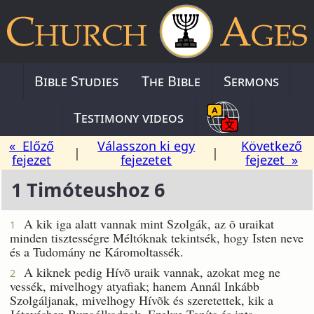
Bible Studies
The Bible
Sermons
Testimony videos
« Előző
Válasszon ki egy
Következő
|
|
fejezet
fejezetet
fejezet »
1 Timóteushoz 6
A kik iga alatt vannak mint Szolgák, az õ uraikat
1
minden tisztességre Méltóknak tekintsék, hogy Isten neve
és a Tudomány ne Káromoltassék.
A kiknek pedig Hívõ uraik vannak, azokat meg ne
2
vessék, mivelhogy atyafiak; hanem Annál Inkább
Szolgáljanak, mivelhogy Hívõk és szeretettek, kik a
Jótevésben Buzgólkodnak. Ezekre Taníts és ints.