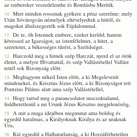
az embereket veszedelembe és Romlásba Merítik.
Mert minden rossznak gyökere a pénz szerelme: mely
10
Után Sóvárogván némelyek eltévelyedtek a hittõl, és
magokat általszegezték sok Fájdalommal.
De te, óh Istennek embere, ezeket kerüld; hanem
11
kövessed az Igazságot, az istenfélelmet, a hitet, a
szeretetet, a békességes tûrést, a Szelídséget.
Harczold meg a hitnek szép Harczát, nyerd el az örök
12
életet, a melyre Hívattattál, és szép Vallástétellel Vallást
tettél sok Bizonyság elõtt.
Meghagyom néked Isten elõtt, a ki Megelevenít
13
mindeneket, és Krisztus Jézus elõtt, a ki Bizonyságot tett
Pontzius Pilátus alatt ama szép Vallástétellel,
Hogy tartsd meg a parancsolatot mocsoktalanul,
14
feddhetetlenül a mi Urunk Jézus Krisztus megjelenéséig,
A mit a maga idejében megmutat ama boldog és
15
egyedül hatalmas, a Királyoknak Királya és az uraknak
Ura,
Kié egyedül a Halhatatlanság, a ki Hozzáférhetetlen
16