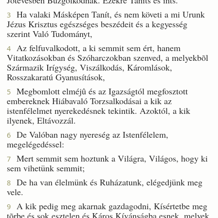
Ha valaki Másképen Tanít, és nem követi a mi Urunk
3
Jézus Krisztus egészséges beszédeit és a kegyesség
szerint Való Tudományt,
Az felfuvalkodott, a ki semmit sem ért, hanem
4
Vitatkozásokban és Szóharczokban szenved, a melyekbõl
Származik Irígység, Viszálkodás, Káromlások,
Rosszakaratú Gyanusítások,
Megbomlott elméjû és az Igazságtól megfosztott
5
embereknek Hiábavaló Torzsalkodásai a kik az
istenfélelmet nyerekedésnek tekintik. Azoktól, a kik
ilyenek, Eltávozzál.
De Valóban nagy nyereség az Istenfélelem,
6
megelégedéssel:
Mert semmit sem hoztunk a Világra, Világos, hogy ki
7
sem vihetünk semmit;
De ha van élelmünk és Ruházatunk, elégedjünk meg
8
vele.
A kik pedig meg akarnak gazdagodni, Kísértetbe meg
9
tõrbe és sok esztelen és Káros Kívánságba esnek, melyek