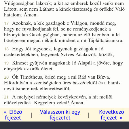
Világosságban lakozik; a kit az emberek közûl senki nem
Látott, sem nem Láthat: a kinek tisztesség és örökké Való
hatalom. Ámen.
Azoknak, a kik gazdagok e Világon, mondd meg,
17
hogy ne fuvalkodjanak fel, se ne reménykedjenek a
bizonytalan Gazdagságban, hanem az élõ Istenben, a ki
bõségesen megad nékünk mindent a mi Tápláltatásunkra;
Hogy Jót tegyenek, legyenek gazdagok a Jó
18
cselekedetekben, legyenek Szíves Adakozók, közlõk,
Kincset gyûjtvén magoknak Jó Alapúl a jövõre, hogy
19
elnyerjék az örök életet.
Óh Timótheus, õrizd meg a mi Rád van Bízva,
20
Elfordulván a szentségtelen üres beszédektõl és a hamis
nevû ismeretnek ellenvetéseitõl;
A melylyel némelyek kevélykedvén, a hit mellõl
21
eltévelyedtek. Kegyelem veled! Ámen.
« Előző
Válasszon ki egy
Következő
|
|
fejezet
fejezetet
fejezet »