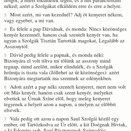
néked; azért a Szolgákat elküldém erre és erre a helyre.
Most azért, mi van kezednél? Adj öt kenyeret nékem,
3
vagy egyebet, a mi van.
És felele a pap Dávidnak, és monda: Nincs közönséges
4
kenyér kezemnél, hanem csak szentelt kenyér van, ha
ugyan a Szolgák Tisztán Tartották magokat, Legalább az
Asszonytól.
Dávid pedig felele a papnak, és monda néki:
5
Bizonyára el volt tiltva mi tõlünk az asszony mind
tegnap, mind azelõtt, mikor elindulék, és a Szolgák
holmija is tiszta vala (Jóllehet az út közönséges): azért
Bizonyára megtartatik ma szentnek az edényekben.
Adott azért a pap néki szentelt kenyeret, mert nem volt
6
ott Más kenyér, hanem csak szent kenyér, melyeket
elvettek az Úrnak Színe elõl, hogy meleg kenyeret
tegyenek a helyett azon a napon, a melyen az elõbbit
elvevék.
Vala pedig ott azon a napon Saul Szolgái közûl egy
7
ember, ott Tartózkodva az Úr elõtt, a kit Doégnak Hívtak,
a ki Edomita volt, Saul Pásztorainak Számadója.