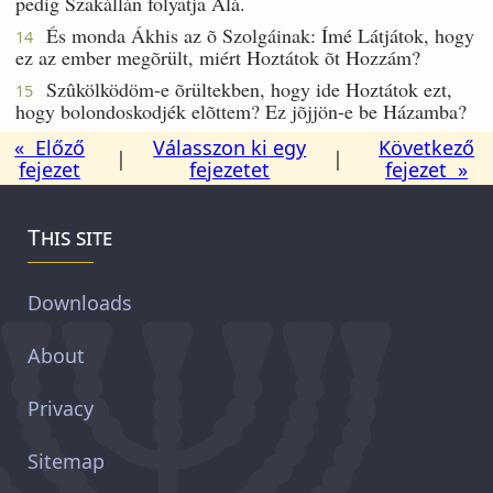
pedig Szakállán folyatja Alá.
És monda Ákhis az õ Szolgáinak: Ímé Látjátok, hogy
14
ez az ember megõrült, miért Hoztátok õt Hozzám?
Szûkölködöm-e õrültekben, hogy ide Hoztátok ezt,
15
hogy bolondoskodjék elõttem? Ez jõjjön-e be Házamba?
« Előző
Válasszon ki egy
Következő
|
|
fejezet
fejezetet
fejezet »
This site
Downloads
About
Privacy
Sitemap