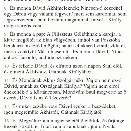
És monda Dávid Akhiméleknek; Nincsen-é kezednél
8
egy Dárda vagy valami fegyver? mert sem kardomat, sem
fegyverzetemet nem hoztam magammal, mivel a Király
dolga sürgõs vala.
És monda a pap: A Filiszteus Góliáthnak a kardja, a
9
kit te megöltél az Elah völgyében, ímhol van Posztóba
betakarva az Efód mögött; ha azt el akarod vinni, vidd el,
mert azonkivûl Más nincsen itt. És monda Dávid: Nincs
ahhoz Hasonló, add ide azt nékem.
És felkele Dávid, és elfutott azon a napon Saul elõl,
10
és elment Ákhishoz, Gáthnak Királyához.
És Mondának Ákhis Szolgái néki: Vajjon nem ez-é
11
Dávid, annak az Országnak Királya? Vajjon nem errõl
énekelték-é a Körtánczban, Mondván: Saul megverte az õ
ezerét, Dávid is az õ Tízezerét?
És mikor eszébe vevé Dávid ezeket a beszédeket,
12
igen megrémüle Ákhistól, Gáthnak Királyától.
És Megváltoztatá magaviseletét õ elõttük, és õrjönge
13
kezeik között, és Irkál vala a kapuknak ajtain, Nyálát