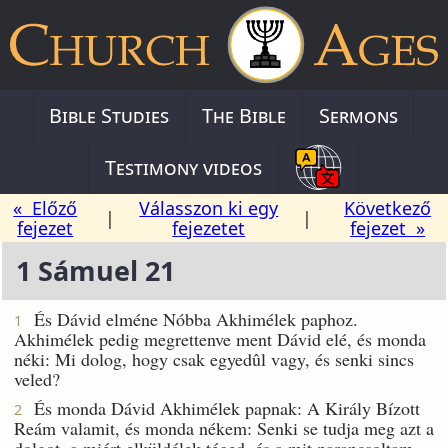
Bible Studies
The Bible
Sermons
Testimony videos
« Előző
Válasszon ki egy
Következő
|
|
fejezet
fejezetet
fejezet »
1 Sámuel 21
És Dávid elméne Nóbba Akhimélek paphoz.
1
Akhimélek pedig megrettenve ment Dávid elé, és monda
néki: Mi dolog, hogy csak egyedûl vagy, és senki sincs
veled?
És monda Dávid Akhimélek papnak: A Király Bízott
2
Reám valamit, és monda nékem: Senki se tudja meg azt a
dolgot, a miért elküldélek téged, és a mit parancsoltam