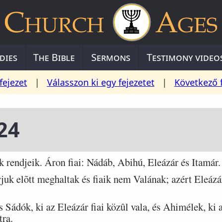
dies
The Bible
Sermons
Testimony video
fejezet
|
Válasszon ki egy fejezetet
|
Következő 
24
 rendjeik. Áron fiai: Nádáb, Abihú, Eleázár és Itamár.
k elõtt meghaltak és fiaik nem Valának; azért Eleázár
ádók, ki az Eleázár fiai közûl vala, és Ahimélek, ki az
tra.