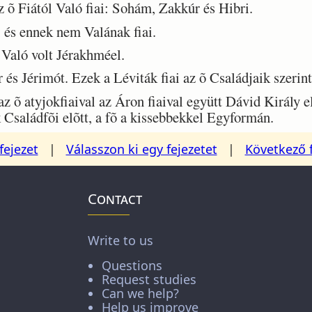
 õ Fiától Való fiai: Sohám, Zakkúr és Hibri.
 és ennek nem Valának fiai.
 Való volt Jérakhméel.
és Jérimót. Ezek a Léviták fiai az õ Családjaik szerint
z õ atyjokfiaival az Áron fiaival együtt Dávid Király 
k Családfõi elõtt, a fõ a kissebbekkel Egyformán.
fejezet
|
Válasszon ki egy fejezetet
|
Következő 
Contact
Write to us
Questions
Request studies
Can we help?
Help us improve