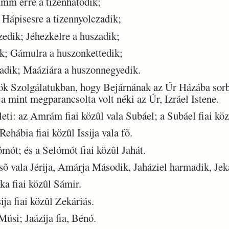
Imm érre a tizenhatodik;
 Hápisesre a tizennyolczadik;
edik; Jéhezkelre a huszadik;
k; Gámulra a huszonkettedik;
dik; Maáziára a huszonnegyedik.
ök Szolgálatukban, hogy Bejárnának az Úr Házába sorb
a mint megparancsolta volt néki az Úr, Izráel Istene.
eti: az Amrám fiai közûl vala Subáel; a Subáel fiai köz
ehábia fiai közûl Issija vala fõ.
mót; és a Selómót fiai közûl Jahát.
sõ vala Jérija, Amárja Második, Jaháziel harmadik, J
a fiai közûl Sámir.
ija fiai közûl Zekáriás.
úsi; Jaázija fia, Bénó.