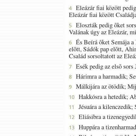
Eleázár fiai között pedig
4
Eleázár fiai között Családja
Eloszták pedig õket sors 
5
Valának úgy az Eleázár, mi
És Beírá õket Semája a Né
6
elõtt, Sádók pap elõtt, Ahi
Család sorsoltatott az Ele
Esék pedig az elsõ sors J
7
Hárimra a harmadik; Seó
8
Málkijára az ötödik; Mij
9
Hakkósra a hetedik; Abi
10
Jésuára a kilenczedik; S
11
Eliásibra a tizenegyedik
12
Huppára a tizenharmadik
13