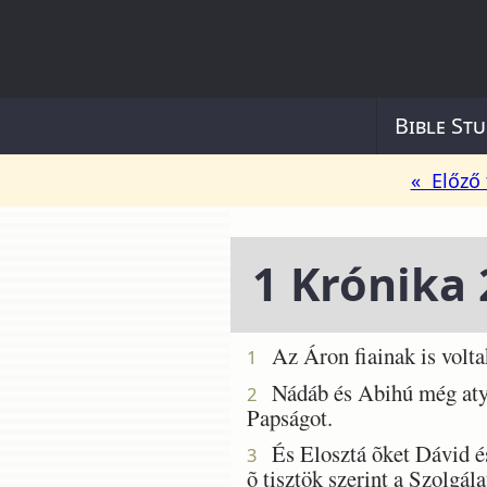
Bible Stu
« Előző 
1 Krónika 
Az Áron fiainak is voltak
1
Nádáb és Abihú még atyju
2
Papságot.
És Elosztá õket Dávid és S
3
õ tisztök szerint a Szolgála