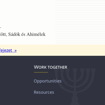
.
elõtt, Sádók és Ahimélek
fejezet »
Work together
Opportunities
Resources