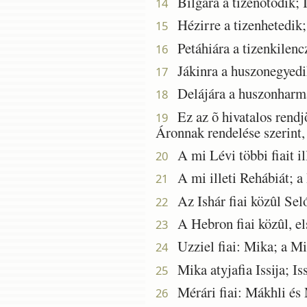
Bilgára a tizenötödik; 
14
Hézirre a tizenhetedik;
15
Petáhiára a tizenkilencz
16
Jákinra a huszonegyedi
17
Delájára a huszonharma
18
Ez az õ hivatalos rendj
19
Áronnak rendelése szerint, 
A mi Lévi többi fiait ill
20
A mi illeti Rehábiát; a R
21
Az Ishár fiai közûl Seló
22
A Hebron fiai közûl, el
23
Uzziel fiai: Mika; a Mik
24
Mika atyjafia Issija; Iss
25
Mérári fiai: Mákhli és M
26