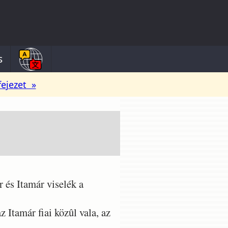
s
fejezet »
 és Itamár viselék a
 Itamár fiai közûl vala, az