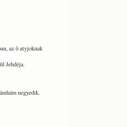
an, az õ atyjoknak
ûl Jehdéja.
ekámhám negyedik.