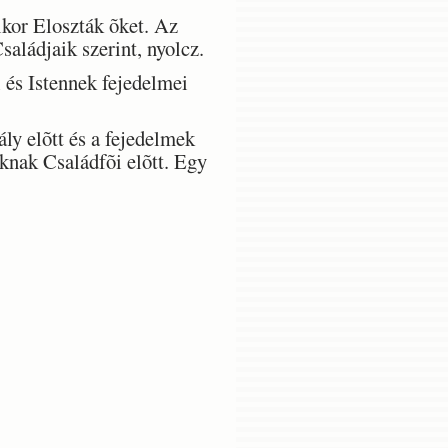
ikor Eloszták õket. Az
saládjaik szerint, nyolcz.
 és Istennek fejedelmei
ly elõtt és a fejedelmek
áknak Családfõi elõtt. Egy