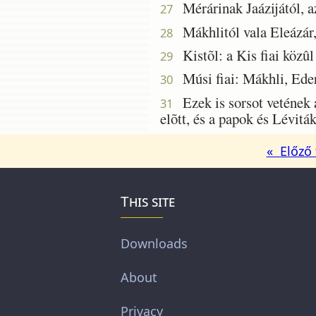
Mérárinak Jaázijától, az
27
Mákhlitól vala Eleázár,
28
Kistõl: a Kis fiai közûl
29
Músi fiai: Mákhli, Eder 
30
Ezek is sorsot vetének a
31
elõtt, és a papok és Lévitá
« Előző 
This site
Downloads
About
Privacy