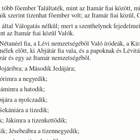
 több fõember Találtaték, mint az Itamár fiai között, m
ik szerint tizenhat fõember volt; az Itamár fiai közûl, C
által Válogatás nélkûl; mert a szenthelynek fejedelmei
nt az Itamár fiai közûl Valók.
tanéel fia, a Lévi nemzetségébõl Való íródeák, a Kirá
mélek elõtt, ki Abjátár fia vala, és a papoknak és Lévit
ázár és egy az Itamár nemzetségébõl.
ojáribra; a Második Jedájára;
rimra a negyedik;
áminra a hatodik;
jára a nyolczadik;
ekániára a tizedik;
; Jákimra a tizenkettõdik;
; Jésebeábra a tizennegyedik;