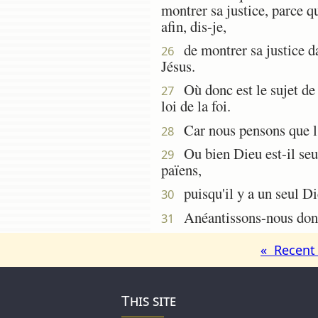
montrer sa justice, parce q
afin, dis-je,
de montrer sa justice dan
26
Jésus.
Où donc est le sujet de s
27
loi de la foi.
Car nous pensons que l'ho
28
Ou bien Dieu est-il seule
29
païens,
puisqu'il y a un seul Dieu
30
Anéantissons-nous donc l
31
« Recent 
This site