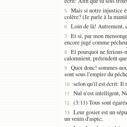
écrit: Afin que tu sois trou
Mais si notre injustice ét
5
colère? (Je parle à la man
Loin de là! Autrement, c
6
Et si, par mon mensonge, 
7
encore jugé comme pécheu
Et pourquoi ne ferions-no
8
calomnient, prétendent que
Quoi donc! sommes-nous p
9
sont sous l'empire du péché
selon qu'il est écrit: Il
10
Nul n'est intelligent, N
11
(3:11) Tous sont égarés, 
12
Leur gosier est un sépulc
13
un venin d'aspic;