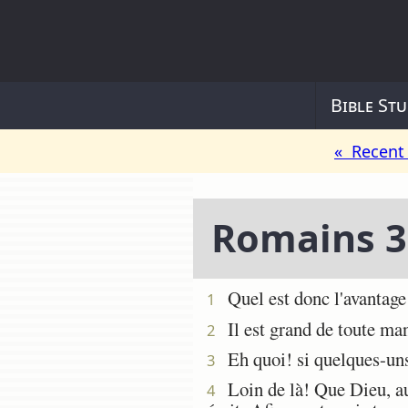
Bible Stu
« Recent 
Romains 3
Quel est donc l'avantage d
1
Il est grand de toute mani
2
Eh quoi! si quelques-uns n
3
Loin de là! Que Dieu, au 
4