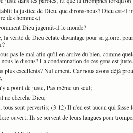
vé juste dans tes paroles, Et que tu triomphes lorsqu'on 
ablit la justice de Dieu, que dirons-nous? Dieu est-il i
ière des hommes.)
omment Dieu jugerait-il le monde?
la vérité de Dieu éclate davantage pour sa gloire, po
r?
us pas le mal afin qu'il en arrive du bien, comme quel
 nous le disons? La condamnation de ces gens est juste
lus excellents? Nullement. Car nous avons déjà prouvé
,
 n'y a point de juste, Pas même un seul;
ul ne cherche Dieu;
tous sont pervertis; (3:12) Il n'en est aucun qui fasse
re ouvert; Ils se servent de leurs langues pour tromper;