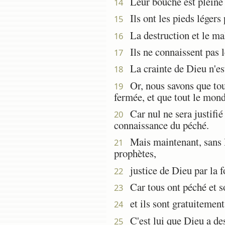
Leur bouche est pleine 
14
Ils ont les pieds légers 
15
La destruction et le mal
16
Ils ne connaissent pas l
17
La crainte de Dieu n'est
18
Or, nous savons que tout c
19
fermée, et que tout le mon
Car nul ne sera justifié d
20
connaissance du péché.
Mais maintenant, sans la 
21
prophètes,
justice de Dieu par la fo
22
Car tous ont péché et so
23
et ils sont gratuitement 
24
C'est lui que Dieu a dest
25