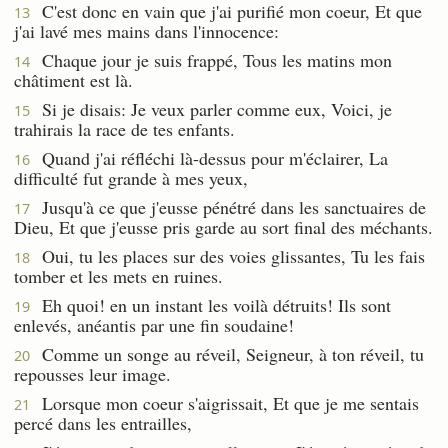
C'est donc en vain que j'ai purifié mon coeur, Et que
13
j'ai lavé mes mains dans l'innocence:
Chaque jour je suis frappé, Tous les matins mon
14
châtiment est là.
Si je disais: Je veux parler comme eux, Voici, je
15
trahirais la race de tes enfants.
Quand j'ai réfléchi là-dessus pour m'éclairer, La
16
difficulté fut grande à mes yeux,
Jusqu'à ce que j'eusse pénétré dans les sanctuaires de
17
Dieu, Et que j'eusse pris garde au sort final des méchants.
Oui, tu les places sur des voies glissantes, Tu les fais
18
tomber et les mets en ruines.
Eh quoi! en un instant les voilà détruits! Ils sont
19
enlevés, anéantis par une fin soudaine!
Comme un songe au réveil, Seigneur, à ton réveil, tu
20
repousses leur image.
Lorsque mon coeur s'aigrissait, Et que je me sentais
21
percé dans les entrailles,