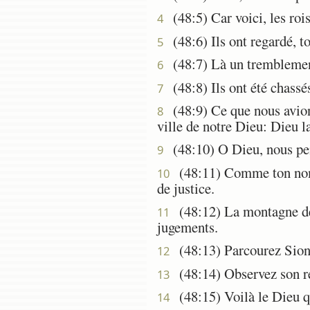
(48:5) Car voici, les rois
4
(48:6) Ils ont regardé, tout
5
(48:7) Là un tremblement
6
(48:8) Ils ont été chassés
7
(48:9) Ce que nous avions
8
ville de notre Dieu: Dieu la
(48:10) O Dieu, nous pen
9
(48:11) Comme ton nom, ô
10
de justice.
(48:12) La montagne de S
11
jugements.
(48:13) Parcourez Sion,
12
(48:14) Observez son rem
13
(48:15) Voilà le Dieu qui
14