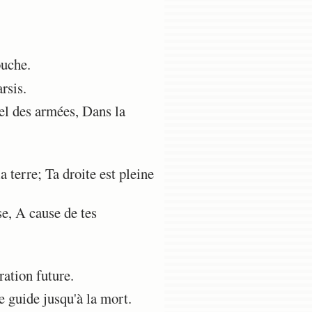
ouche.
rsis.
el des armées, Dans la
terre; Ta droite est pleine
se, A cause de tes
ation future.
e guide jusqu'à la mort.