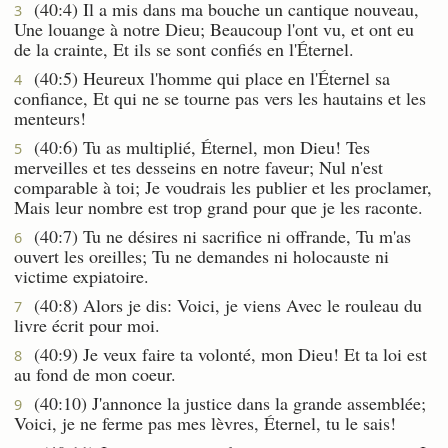
(40:4) Il a mis dans ma bouche un cantique nouveau,
3
Une louange à notre Dieu; Beaucoup l'ont vu, et ont eu
de la crainte, Et ils se sont confiés en l'Éternel.
(40:5) Heureux l'homme qui place en l'Éternel sa
4
confiance, Et qui ne se tourne pas vers les hautains et les
menteurs!
(40:6) Tu as multiplié, Éternel, mon Dieu! Tes
5
merveilles et tes desseins en notre faveur; Nul n'est
comparable à toi; Je voudrais les publier et les proclamer,
Mais leur nombre est trop grand pour que je les raconte.
(40:7) Tu ne désires ni sacrifice ni offrande, Tu m'as
6
ouvert les oreilles; Tu ne demandes ni holocauste ni
victime expiatoire.
(40:8) Alors je dis: Voici, je viens Avec le rouleau du
7
livre écrit pour moi.
(40:9) Je veux faire ta volonté, mon Dieu! Et ta loi est
8
au fond de mon coeur.
(40:10) J'annonce la justice dans la grande assemblée;
9
Voici, je ne ferme pas mes lèvres, Éternel, tu le sais!