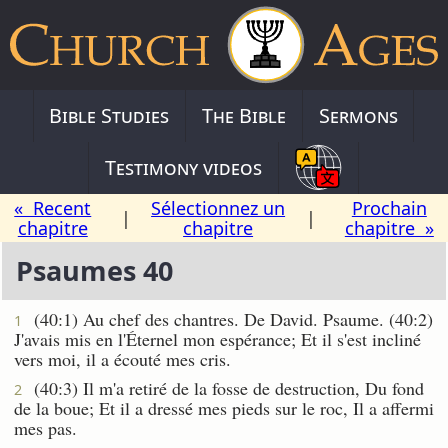
Bible Studies
The Bible
Sermons
Testimony videos
« Recent
Sélectionnez un
Prochain
|
|
chapitre
chapitre
chapitre »
Psaumes 40
(40:1) Au chef des chantres. De David. Psaume. (40:2)
1
J'avais mis en l'Éternel mon espérance; Et il s'est incliné
vers moi, il a écouté mes cris.
(40:3) Il m'a retiré de la fosse de destruction, Du fond
2
de la boue; Et il a dressé mes pieds sur le roc, Il a affermi
mes pas.