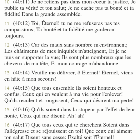
(40:11) Je ne retiens pas dans mon coeur ta justice, Je
10
publie ta vérité et ton salut; Je ne cache pas ta bonté et ta
fidélité Dans la grande assemblée.
(40:12) Toi, Éternel! tu ne me refuseras pas tes
11
compassions; Ta bonté et ta fidélité me garderont
toujours.
(40:13) Car des maux sans nombre m'environnent;
12
Les châtiments de mes iniquités m'atteignent, Et je ne
puis en supporter la vue; Ils sont plus nombreux que les
cheveux de ma tête, Et mon courage m'abandonne.
(40:14) Veuille me délivrer, ô Éternel! Éternel, viens
13
en hâte à mon secours!
(40:15) Que tous ensemble ils soient honteux et
14
confus, Ceux qui en veulent à ma vie pour l'enlever!
Qu'ils reculent et rougissent, Ceux qui désirent ma perte!
(40:16) Qu'ils soient dans la stupeur par l'effet de leur
15
honte, Ceux qui me disent: Ah! ah!
(40:17) Que tous ceux qui te cherchent Soient dans
16
l'allégresse et se réjouissent en toi! Que ceux qui aiment
ton salut Disent sans cesse: Exalté soit l'Éternel!