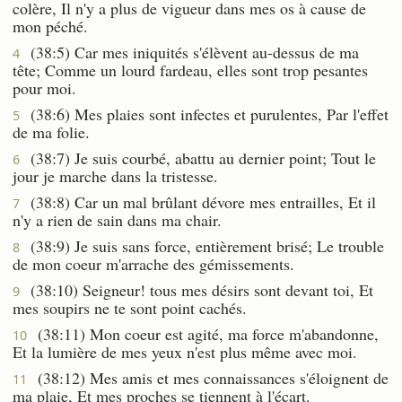
colère, Il n'y a plus de vigueur dans mes os à cause de
mon péché.
(38:5) Car mes iniquités s'élèvent au-dessus de ma
4
tête; Comme un lourd fardeau, elles sont trop pesantes
pour moi.
(38:6) Mes plaies sont infectes et purulentes, Par l'effet
5
de ma folie.
(38:7) Je suis courbé, abattu au dernier point; Tout le
6
jour je marche dans la tristesse.
(38:8) Car un mal brûlant dévore mes entrailles, Et il
7
n'y a rien de sain dans ma chair.
(38:9) Je suis sans force, entièrement brisé; Le trouble
8
de mon coeur m'arrache des gémissements.
(38:10) Seigneur! tous mes désirs sont devant toi, Et
9
mes soupirs ne te sont point cachés.
(38:11) Mon coeur est agité, ma force m'abandonne,
10
Et la lumière de mes yeux n'est plus même avec moi.
(38:12) Mes amis et mes connaissances s'éloignent de
11
ma plaie, Et mes proches se tiennent à l'écart.