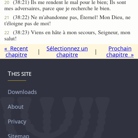
(38:21) Ils me rendent le mal pour le bien; Ils sont
20
mes adversaires, parce que je recherche le bien.
(38:22) Ne m'abandonne pas, Éternel! Mon Dieu, ne
21
t'éloigne pas de moi!
(38:23) Viens en hâte à mon secours, Seigneur, mon
22
salut!
« Recent
Sélectionnez un
Prochain
|
|
chapitre
chapitre
chapitre »
This site
Downloads
About
Privacy
Sitemap