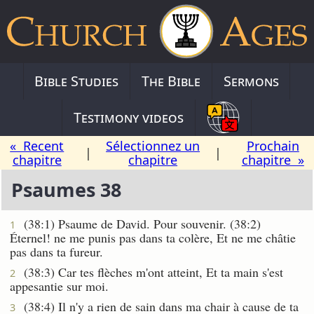
Bible Studies
The Bible
Sermons
Testimony videos
« Recent
Sélectionnez un
Prochain
|
|
chapitre
chapitre
chapitre »
Psaumes 38
(38:1) Psaume de David. Pour souvenir. (38:2)
1
Éternel! ne me punis pas dans ta colère, Et ne me châtie
pas dans ta fureur.
(38:3) Car tes flèches m'ont atteint, Et ta main s'est
2
appesantie sur moi.
(38:4) Il n'y a rien de sain dans ma chair à cause de ta
3